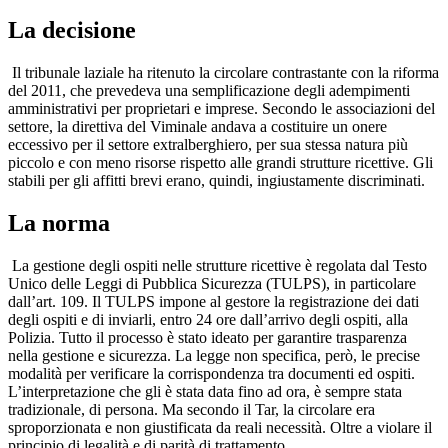
La decisione
Il tribunale laziale ha ritenuto la circolare contrastante con la riforma
del 2011, che prevedeva una semplificazione degli adempimenti
amministrativi per proprietari e imprese. Secondo le associazioni del
settore, la direttiva del Viminale andava a costituire un onere
eccessivo per il settore extralberghiero, per sua stessa natura più
piccolo e con meno risorse rispetto alle grandi strutture ricettive. Gli
stabili per gli affitti brevi erano, quindi, ingiustamente discriminati.
La norma
La gestione degli ospiti nelle strutture ricettive è regolata dal Testo
Unico delle Leggi di Pubblica Sicurezza (TULPS), in particolare
dall’art. 109. Il TULPS impone al gestore la registrazione dei dati
degli ospiti e di inviarli, entro 24 ore dall’arrivo degli ospiti, alla
Polizia. Tutto il processo è stato ideato per garantire trasparenza
nella gestione e sicurezza. La legge non specifica, però, le precise
modalità per verificare la corrispondenza tra documenti ed ospiti.
L’interpretazione che gli è stata data fino ad ora, è sempre stata
tradizionale, di persona. Ma secondo il Tar, la circolare era
sproporzionata e non giustificata da reali necessità. Oltre a violare il
principio di legalità e di parità di trattamento.