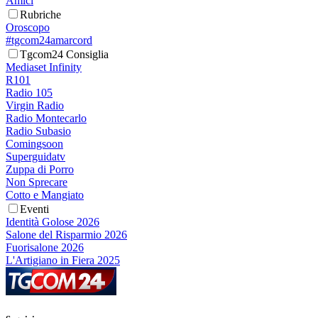
Amici
Rubriche
Oroscopo
#tgcom24amarcord
Tgcom24 Consiglia
Mediaset Infinity
R101
Radio 105
Virgin Radio
Radio Montecarlo
Radio Subasio
Comingsoon
Superguidatv
Zuppa di Porro
Non Sprecare
Cotto e Mangiato
Eventi
Identità Golose 2026
Salone del Risparmio 2026
Fuorisalone 2026
L'Artigiano in Fiera 2025