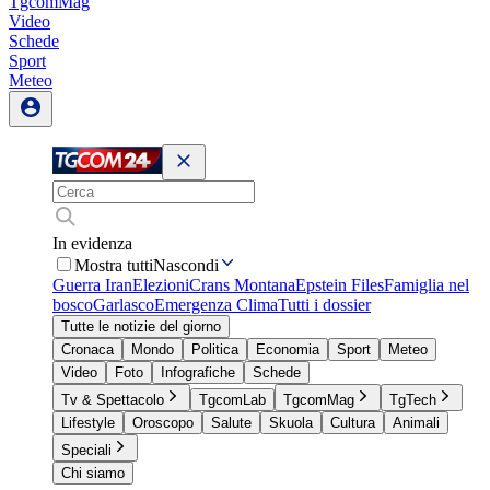
TgcomMag
Video
Schede
Sport
Meteo
In evidenza
Mostra tutti
Nascondi
Guerra Iran
Elezioni
Crans Montana
Epstein Files
Famiglia nel
bosco
Garlasco
Emergenza Clima
Tutti i dossier
Tutte le notizie del giorno
Cronaca
Mondo
Politica
Economia
Sport
Meteo
Video
Foto
Infografiche
Schede
Tv & Spettacolo
TgcomLab
TgcomMag
TgTech
Lifestyle
Oroscopo
Salute
Skuola
Cultura
Animali
Speciali
Chi siamo