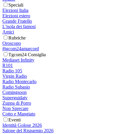
Speciali
Elezioni Italia
Elezioni estero
Grande Fratello
L'isola dei famosi
Amici
Rubriche
Oroscopo
#tgcom24amarcord
Tgcom24 Consiglia
Mediaset Infinity
R101
Radio 105
Virgin Radio
Radio Montecarlo
Radio Subasio
Comingsoon
Superguidatv
Zuppa di Porro
Non Sprecare
Cotto e Mangiato
Eventi
Identità Golose 2026
Salone del Risparmio 2026