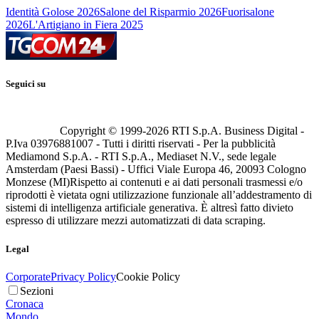
Identità Golose 2026
Salone del Risparmio 2026
Fuorisalone
2026
L'Artigiano in Fiera 2025
Seguici su
Copyright © 1999-
2026
RTI S.p.A. Business Digital -
P.Iva 03976881007 - Tutti i diritti riservati - Per la pubblicità
Mediamond S.p.A. - RTI S.p.A., Mediaset N.V., sede legale
Amsterdam (Paesi Bassi) - Uffici Viale Europa 46, 20093 Cologno
Monzese (MI)
Rispetto ai contenuti e ai dati personali trasmessi e/o
riprodotti è vietata ogni utilizzazione funzionale all’addestramento di
sistemi di intelligenza artificiale generativa. È altresì fatto divieto
espresso di utilizzare mezzi automatizzati di data scraping.
Legal
Corporate
Privacy Policy
Cookie Policy
Sezioni
Cronaca
Mondo