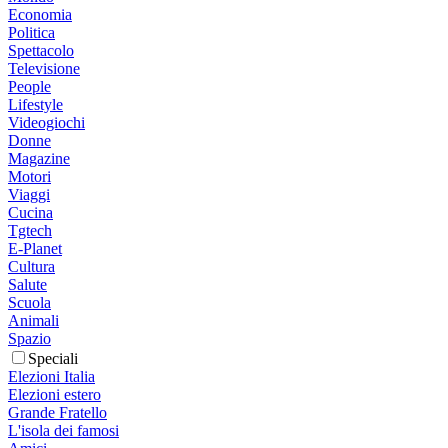
Economia
Politica
Spettacolo
Televisione
People
Lifestyle
Videogiochi
Donne
Magazine
Motori
Viaggi
Cucina
Tgtech
E-Planet
Cultura
Salute
Scuola
Animali
Spazio
Speciali
Elezioni Italia
Elezioni estero
Grande Fratello
L'isola dei famosi