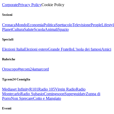
Corporate
Privacy Policy
Cookie Policy
Sezioni
Cronaca
Mondo
Economia
Politica
Spettacolo
Televisione
People
Lifestyl
Planet
Cultura
Salute
Scuola
Animali
Spazio
Speciali
Elezioni Italia
Elezioni estero
Grande Fratello
L'isola dei famosi
Amici
Rubriche
Oroscopo
#tgcom24amarcord
Tgcom24 Consiglia
Mediaset Infinity
R101
Radio 105
Virgin Radio
Radio
Montecarlo
Radio Subasio
Comingsoon
Superguidatv
Zuppa di
Porro
Non Sprecare
Cotto e Mangiato
Eventi