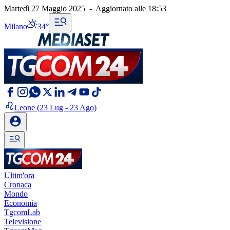
Martedì 27 Maggio 2025
-
Aggiornato alle
18:53
Milano
34°
Leone
(23 Lug - 23 Ago)
Ultim'ora
Cronaca
Mondo
Economia
TgcomLab
Televisione