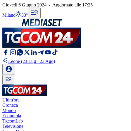
Giovedì 6 Giugno 2024
-
Aggiornato alle
17:25
Milano
33°
Leone
(23 Lug - 23 Ago)
Ultim'ora
Cronaca
Mondo
Economia
TgcomLab
Televisione