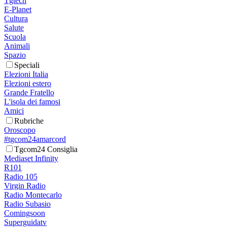
Tgtech
E-Planet
Cultura
Salute
Scuola
Animali
Spazio
Speciali
Elezioni Italia
Elezioni estero
Grande Fratello
L'isola dei famosi
Amici
Rubriche
Oroscopo
#tgcom24amarcord
Tgcom24 Consiglia
Mediaset Infinity
R101
Radio 105
Virgin Radio
Radio Montecarlo
Radio Subasio
Comingsoon
Superguidatv