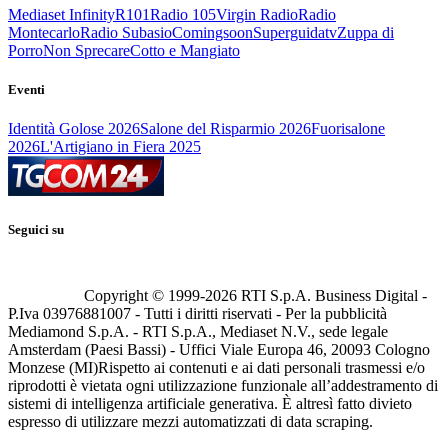
Mediaset Infinity
R101
Radio 105
Virgin Radio
Radio
Montecarlo
Radio Subasio
Comingsoon
Superguidatv
Zuppa di
Porro
Non Sprecare
Cotto e Mangiato
Eventi
Identità Golose 2026
Salone del Risparmio 2026
Fuorisalone
2026
L'Artigiano in Fiera 2025
Seguici su
Copyright © 1999-
2026
RTI S.p.A. Business Digital -
P.Iva 03976881007 - Tutti i diritti riservati - Per la pubblicità
Mediamond S.p.A. - RTI S.p.A., Mediaset N.V., sede legale
Amsterdam (Paesi Bassi) - Uffici Viale Europa 46, 20093 Cologno
Monzese (MI)
Rispetto ai contenuti e ai dati personali trasmessi e/o
riprodotti è vietata ogni utilizzazione funzionale all’addestramento di
sistemi di intelligenza artificiale generativa. È altresì fatto divieto
espresso di utilizzare mezzi automatizzati di data scraping.