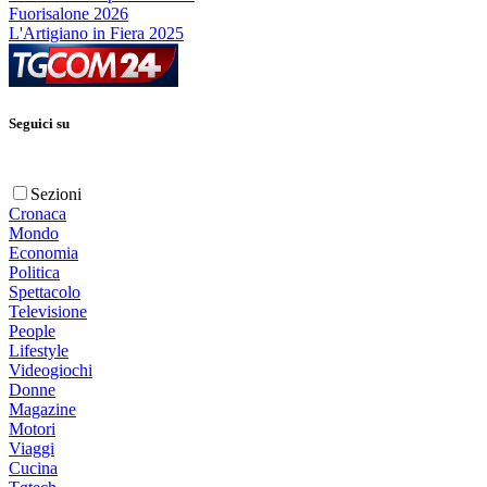
Fuorisalone 2026
L'Artigiano in Fiera 2025
Seguici su
Sezioni
Cronaca
Mondo
Economia
Politica
Spettacolo
Televisione
People
Lifestyle
Videogiochi
Donne
Magazine
Motori
Viaggi
Cucina