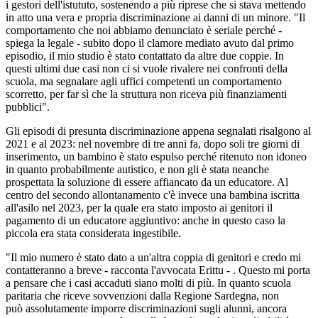
i gestori dell'istututo, sostenendo a più riprese che si stava mettendo
in atto una vera e propria discriminazione ai danni di un minore. "Il
comportamento che noi abbiamo denunciato è seriale perché -
spiega la legale - subito dopo il clamore mediato avuto dal primo
episodio, il mio studio è stato contattato da altre due coppie. In
questi ultimi due casi non ci si vuole rivalere nei confronti della
scuola, ma segnalare agli uffici competenti un comportamento
scorretto, per far sì che la struttura non riceva più finanziamenti
pubblici".
Gli episodi di presunta discriminazione appena segnalati risalgono al
2021 e al 2023: nel novembre di tre anni fa, dopo soli tre giorni di
inserimento, un bambino è stato espulso perché ritenuto non idoneo
in quanto probabilmente autistico, e non gli è stata neanche
prospettata la soluzione di essere affiancato da un educatore. Al
centro del secondo allontanamento c'è invece una bambina iscritta
all'asilo nel 2023, per la quale era stato imposto ai genitori il
pagamento di un educatore aggiuntivo: anche in questo caso la
piccola era stata considerata ingestibile.
"Il mio numero è stato dato a un'altra coppia di genitori e credo mi
contatteranno a breve - racconta l'avvocata Erittu - . Questo mi porta
a pensare che i casi accaduti siano molti di più. In quanto scuola
paritaria che riceve sovvenzioni dalla Regione Sardegna, non
può assolutamente imporre discriminazioni sugli alunni, ancora