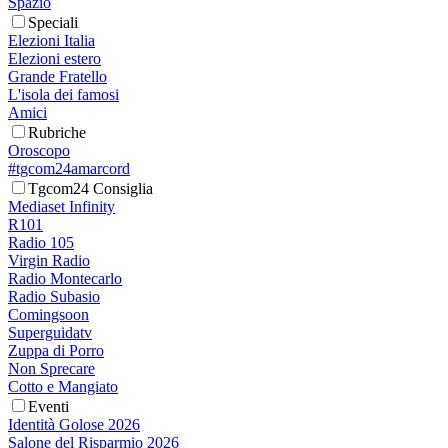
Spazio
Speciali
Elezioni Italia
Elezioni estero
Grande Fratello
L'isola dei famosi
Amici
Rubriche
Oroscopo
#tgcom24amarcord
Tgcom24 Consiglia
Mediaset Infinity
R101
Radio 105
Virgin Radio
Radio Montecarlo
Radio Subasio
Comingsoon
Superguidatv
Zuppa di Porro
Non Sprecare
Cotto e Mangiato
Eventi
Identità Golose 2026
Salone del Risparmio 2026