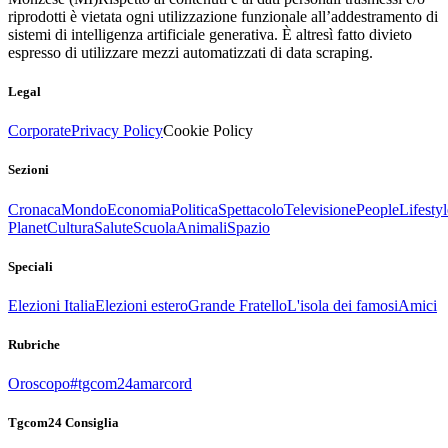
riprodotti è vietata ogni utilizzazione funzionale all’addestramento di
sistemi di intelligenza artificiale generativa. È altresì fatto divieto
espresso di utilizzare mezzi automatizzati di data scraping.
Legal
Corporate
Privacy Policy
Cookie Policy
Sezioni
Cronaca
Mondo
Economia
Politica
Spettacolo
Televisione
People
Lifestyl
Planet
Cultura
Salute
Scuola
Animali
Spazio
Speciali
Elezioni Italia
Elezioni estero
Grande Fratello
L'isola dei famosi
Amici
Rubriche
Oroscopo
#tgcom24amarcord
Tgcom24 Consiglia