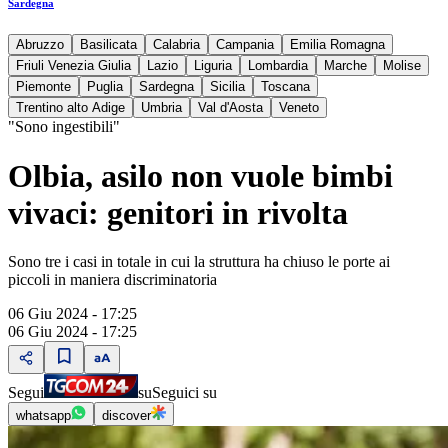
Sardegna
Abruzzo
Basilicata
Calabria
Campania
Emilia Romagna
Friuli Venezia Giulia
Lazio
Liguria
Lombardia
Marche
Molise
Piemonte
Puglia
Sardegna
Sicilia
Toscana
Trentino alto Adige
Umbria
Val d'Aosta
Veneto
"Sono ingestibili"
Olbia, asilo non vuole bimbi
vivaci: genitori in rivolta
Sono tre i casi in totale in cui la struttura ha chiuso le porte ai
piccoli in maniera discriminatoria
06 Giu 2024 - 17:25
06 Giu 2024 - 17:25
Segui
su
Seguici su
whatsapp
discover