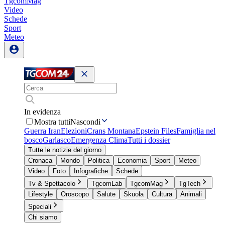
TgcomMag
Video
Schede
Sport
Meteo
In evidenza
Mostra tutti
Nascondi
Guerra Iran
Elezioni
Crans Montana
Epstein Files
Famiglia nel
bosco
Garlasco
Emergenza Clima
Tutti i dossier
Tutte le notizie del giorno
Cronaca
Mondo
Politica
Economia
Sport
Meteo
Video
Foto
Infografiche
Schede
Tv & Spettacolo
TgcomLab
TgcomMag
TgTech
Lifestyle
Oroscopo
Salute
Skuola
Cultura
Animali
Speciali
Chi siamo