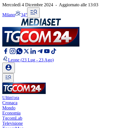
Mercoledì 4 Dicembre 2024
-
Aggiornato alle
13:03
Milano
34°
Leone
(23 Lug - 23 Ago)
Ultim'ora
Cronaca
Mondo
Economia
TgcomLab
Televisione