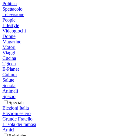
Politica
Spettacolo
Televisione
People
Lifestyle
Videogiochi
Donne
Magazine
Motori
Viaggi
Cucina
Tgtech
E-Planet
Cultura
Salute
Scuola
Animali
Spazio
Speciali
Elezioni Italia
Elezioni estero
Grande Fratello
L'isola dei famosi
Amici
Rubriche