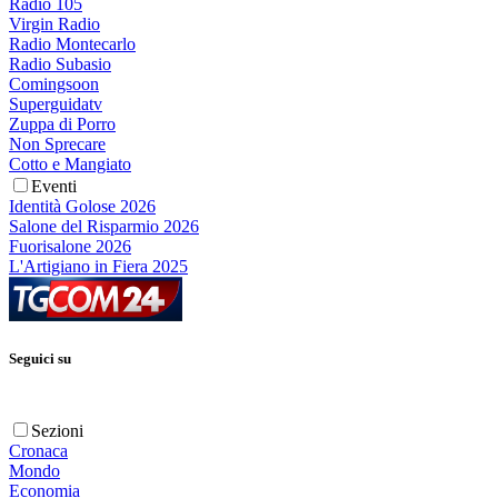
Radio 105
Virgin Radio
Radio Montecarlo
Radio Subasio
Comingsoon
Superguidatv
Zuppa di Porro
Non Sprecare
Cotto e Mangiato
Eventi
Identità Golose 2026
Salone del Risparmio 2026
Fuorisalone 2026
L'Artigiano in Fiera 2025
Seguici su
Sezioni
Cronaca
Mondo
Economia