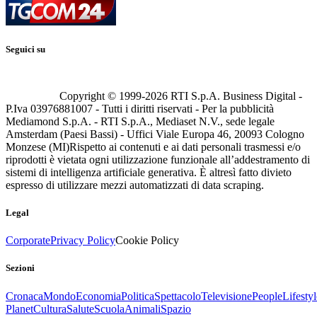
Seguici su
Copyright © 1999-
2026
RTI S.p.A. Business Digital -
P.Iva 03976881007 - Tutti i diritti riservati - Per la pubblicità
Mediamond S.p.A. - RTI S.p.A., Mediaset N.V., sede legale
Amsterdam (Paesi Bassi) - Uffici Viale Europa 46, 20093 Cologno
Monzese (MI)
Rispetto ai contenuti e ai dati personali trasmessi e/o
riprodotti è vietata ogni utilizzazione funzionale all’addestramento di
sistemi di intelligenza artificiale generativa. È altresì fatto divieto
espresso di utilizzare mezzi automatizzati di data scraping.
Legal
Corporate
Privacy Policy
Cookie Policy
Sezioni
Cronaca
Mondo
Economia
Politica
Spettacolo
Televisione
People
Lifestyl
Planet
Cultura
Salute
Scuola
Animali
Spazio