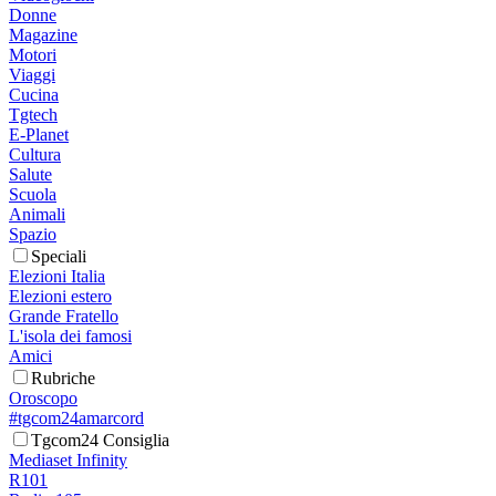
Donne
Magazine
Motori
Viaggi
Cucina
Tgtech
E-Planet
Cultura
Salute
Scuola
Animali
Spazio
Speciali
Elezioni Italia
Elezioni estero
Grande Fratello
L'isola dei famosi
Amici
Rubriche
Oroscopo
#tgcom24amarcord
Tgcom24 Consiglia
Mediaset Infinity
R101