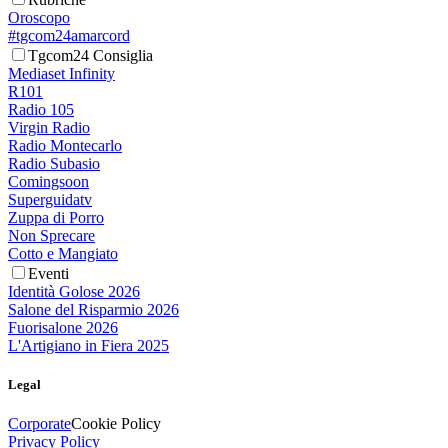
Oroscopo
#tgcom24amarcord
Tgcom24 Consiglia
Mediaset Infinity
R101
Radio 105
Virgin Radio
Radio Montecarlo
Radio Subasio
Comingsoon
Superguidatv
Zuppa di Porro
Non Sprecare
Cotto e Mangiato
Eventi
Identità Golose 2026
Salone del Risparmio 2026
Fuorisalone 2026
L'Artigiano in Fiera 2025
Legal
Corporate
Cookie Policy
Privacy Policy