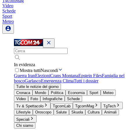
TgcomMag
Video
Schede
Sport
Meteo
In evidenza
Mostra tutti
Nascondi
Guerra Iran
Elezioni
Crans Montana
Epstein Files
Famiglia nel
bosco
Garlasco
Emergenza Clima
Tutti i dossier
Tutte le notizie del giorno
Cronaca
Mondo
Politica
Economia
Sport
Meteo
Video
Foto
Infografiche
Schede
Tv & Spettacolo
TgcomLab
TgcomMag
TgTech
Lifestyle
Oroscopo
Salute
Skuola
Cultura
Animali
Speciali
Chi siamo