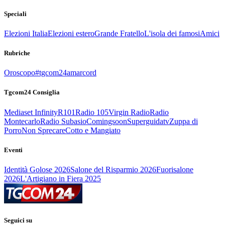
Speciali
Elezioni Italia
Elezioni estero
Grande Fratello
L'isola dei famosi
Amici
Rubriche
Oroscopo
#tgcom24amarcord
Tgcom24 Consiglia
Mediaset Infinity
R101
Radio 105
Virgin Radio
Radio
Montecarlo
Radio Subasio
Comingsoon
Superguidatv
Zuppa di
Porro
Non Sprecare
Cotto e Mangiato
Eventi
Identità Golose 2026
Salone del Risparmio 2026
Fuorisalone
2026
L'Artigiano in Fiera 2025
Seguici su