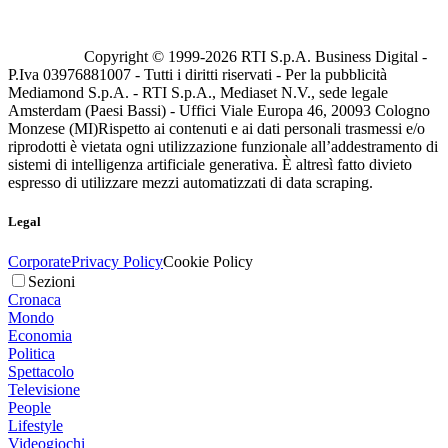
Copyright © 1999-
2026
RTI S.p.A. Business Digital -
P.Iva 03976881007 - Tutti i diritti riservati - Per la pubblicità
Mediamond S.p.A. - RTI S.p.A., Mediaset N.V., sede legale
Amsterdam (Paesi Bassi) - Uffici Viale Europa 46, 20093 Cologno
Monzese (MI)
Rispetto ai contenuti e ai dati personali trasmessi e/o
riprodotti è vietata ogni utilizzazione funzionale all’addestramento di
sistemi di intelligenza artificiale generativa. È altresì fatto divieto
espresso di utilizzare mezzi automatizzati di data scraping.
Legal
Corporate
Privacy Policy
Cookie Policy
Sezioni
Cronaca
Mondo
Economia
Politica
Spettacolo
Televisione
People
Lifestyle
Videogiochi