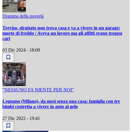
Dramma della povertà
Treviso, sfrattato non trova casa e va a vivere in un garage:
morto di freddo | Aveva un lavoro ma gli affitti erano troppo
cari
03 Dic 2024 - 18:09
"NESSUNO FA NIENTE PER NOI"
Legnano (Milano), da mesi senza una casa: famiglia con tre
bimbi costretta a vivere in auto al gelo
27 Dic 2022 - 19:41