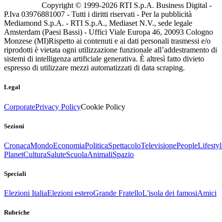
Copyright © 1999-
2026
RTI S.p.A. Business Digital -
P.Iva 03976881007 - Tutti i diritti riservati - Per la pubblicità
Mediamond S.p.A. - RTI S.p.A., Mediaset N.V., sede legale
Amsterdam (Paesi Bassi) - Uffici Viale Europa 46, 20093 Cologno
Monzese (MI)
Rispetto ai contenuti e ai dati personali trasmessi e/o
riprodotti è vietata ogni utilizzazione funzionale all’addestramento di
sistemi di intelligenza artificiale generativa. È altresì fatto divieto
espresso di utilizzare mezzi automatizzati di data scraping.
Legal
Corporate
Privacy Policy
Cookie Policy
Sezioni
Cronaca
Mondo
Economia
Politica
Spettacolo
Televisione
People
Lifestyl
Planet
Cultura
Salute
Scuola
Animali
Spazio
Speciali
Elezioni Italia
Elezioni estero
Grande Fratello
L'isola dei famosi
Amici
Rubriche