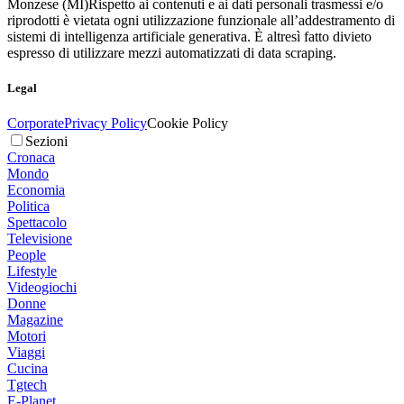
Monzese (MI)
Rispetto ai contenuti e ai dati personali trasmessi e/o
riprodotti è vietata ogni utilizzazione funzionale all’addestramento di
sistemi di intelligenza artificiale generativa. È altresì fatto divieto
espresso di utilizzare mezzi automatizzati di data scraping.
Legal
Corporate
Privacy Policy
Cookie Policy
Sezioni
Cronaca
Mondo
Economia
Politica
Spettacolo
Televisione
People
Lifestyle
Videogiochi
Donne
Magazine
Motori
Viaggi
Cucina
Tgtech
E-Planet