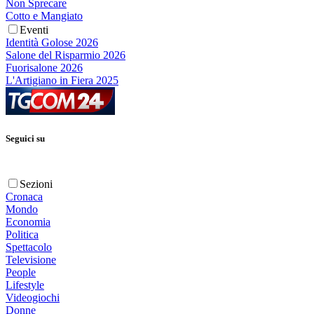
Non Sprecare
Cotto e Mangiato
Eventi
Identità Golose 2026
Salone del Risparmio 2026
Fuorisalone 2026
L'Artigiano in Fiera 2025
Seguici su
Sezioni
Cronaca
Mondo
Economia
Politica
Spettacolo
Televisione
People
Lifestyle
Videogiochi
Donne