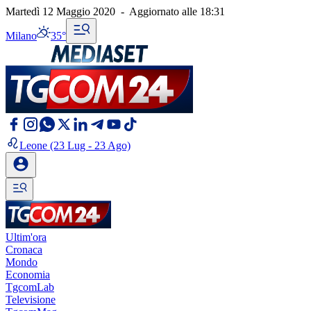
Martedì 12 Maggio 2020
-
Aggiornato alle
18:31
Milano
35°
Leone
(23 Lug - 23 Ago)
Ultim'ora
Cronaca
Mondo
Economia
TgcomLab
Televisione