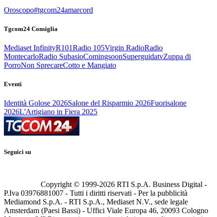
Oroscopo
#tgcom24amarcord
Tgcom24 Consiglia
Mediaset Infinity
R101
Radio 105
Virgin Radio
Radio
Montecarlo
Radio Subasio
Comingsoon
Superguidatv
Zuppa di
Porro
Non Sprecare
Cotto e Mangiato
Eventi
Identità Golose 2026
Salone del Risparmio 2026
Fuorisalone
2026
L'Artigiano in Fiera 2025
Seguici su
Copyright © 1999-
2026
RTI S.p.A. Business Digital -
P.Iva 03976881007 - Tutti i diritti riservati - Per la pubblicità
Mediamond S.p.A. - RTI S.p.A., Mediaset N.V., sede legale
Amsterdam (Paesi Bassi) - Uffici Viale Europa 46, 20093 Cologno