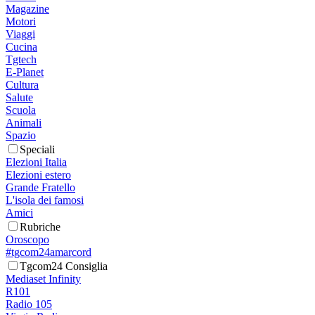
Magazine
Motori
Viaggi
Cucina
Tgtech
E-Planet
Cultura
Salute
Scuola
Animali
Spazio
Speciali
Elezioni Italia
Elezioni estero
Grande Fratello
L'isola dei famosi
Amici
Rubriche
Oroscopo
#tgcom24amarcord
Tgcom24 Consiglia
Mediaset Infinity
R101
Radio 105