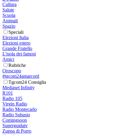
Cultura
Salute
Scuola
Animali
Spazio
Speciali
Elezioni Italia
Elezioni estero
Grande Fratello
L'isola dei famosi
Amici
Rubriche
Oroscopo
#tgcom24amarcord
Tgcom24 Consiglia
Mediaset Infinity
R101
Radio 105
Virgin Radio
Radio Montecarlo
Radio Subasio
Comingsoon
Superguidatv
Zuppa di Porro