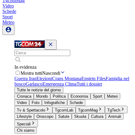
TgcomMag
Video
Schede
Sport
Meteo
In evidenza
Mostra tutti
Nascondi
Guerra Iran
Elezioni
Crans Montana
Epstein Files
Famiglia nel
bosco
Garlasco
Emergenza Clima
Tutti i dossier
Tutte le notizie del giorno
Cronaca
Mondo
Politica
Economia
Sport
Meteo
Video
Foto
Infografiche
Schede
Tv & Spettacolo
TgcomLab
TgcomMag
TgTech
Lifestyle
Oroscopo
Salute
Skuola
Cultura
Animali
Speciali
Chi siamo