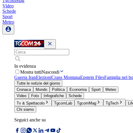
TgcomMag
Video
Schede
Sport
Meteo
In evidenza
Mostra tutti
Nascondi
Guerra Iran
Elezioni
Crans Montana
Epstein Files
Famiglia nel b
Tutte le notizie del giorno
Cronaca
Mondo
Politica
Economia
Sport
Meteo
Video
Foto
Infografiche
Schede
Tv & Spettacolo
TgcomLab
TgcomMag
TgTech
Lif
Chi siamo
Seguici anche su