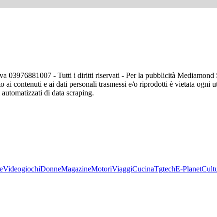
va 03976881007 - Tutti i diritti riservati - Per la pubblicità Mediamon
o ai contenuti e ai dati personali trasmessi e/o riprodotti è vietata ogni 
zi automatizzati di data scraping.
e
Videogiochi
Donne
Magazine
Motori
Viaggi
Cucina
Tgtech
E-Planet
Cult