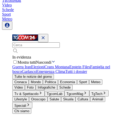
TgcomMag
Video
Schede
Sport
Meteo
In evidenza
Mostra tutti
Nascondi
Guerra Iran
Elezioni
Crans Montana
Epstein Files
Famiglia nel
bosco
Garlasco
Emergenza Clima
Tutti i dossier
Tutte le notizie del giorno
Cronaca
Mondo
Politica
Economia
Sport
Meteo
Video
Foto
Infografiche
Schede
Tv & Spettacolo
TgcomLab
TgcomMag
TgTech
Lifestyle
Oroscopo
Salute
Skuola
Cultura
Animali
Speciali
Chi siamo