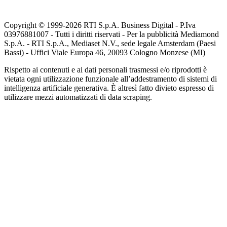
Copyright © 1999-
2026
RTI S.p.A. Business Digital - P.Iva
03976881007 - Tutti i diritti riservati - Per la pubblicità Mediamond
S.p.A. - RTI S.p.A., Mediaset N.V., sede legale Amsterdam (Paesi
Bassi) - Uffici Viale Europa 46, 20093 Cologno Monzese (MI)
Rispetto ai contenuti e ai dati personali trasmessi e/o riprodotti è
vietata ogni utilizzazione funzionale all’addestramento di sistemi di
intelligenza artificiale generativa. È altresì fatto divieto espresso di
utilizzare mezzi automatizzati di data scraping.