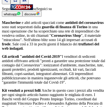
Segui
su
Seguici su
whatsapp
discover
Mascherine
e altri articoli spacciati come
antidoti del coronavirus
sono stati sequestrati dalla
guardia di finanza di Torino
in una
maxi operazione che ha scoperchiato una rete di imprenditori che
vendeva online, in siti chiamati "
Coronavirus Shop
", il materiale
"miracoloso". Nell'ultimo blitz sono 14 gli impresari accusati di
frode
. Sale così a 33 in pochi giorni il bilancio dei
truffatori
del
web indagati
.
Gli articoli "antidoti del Covid-2019"
I venditori di sedicenti
antidoti offrivano articoli "pronti a garantire una protezione totale dal
contagio dal Coronavirus": ionizzatori d'ambiente, mascherine, tute,
guanti protettivi, prodotti igienizzanti, occhiali, kit vari, facciali
filtranti, copri-sanitari, integratori alimentari. Gli imprenditori
pubblicizzavano in maniera ingannevole gli articoli, che potevano
"garantire l'immunità totale dal Covid-19".
Kit venduti a prezzi folli
Anche in questo caso i prezzi alla vendita
per ogni singolo articolo hanno raggiunto le migliaia di euro. I
Baschi verdi del Gruppo Pronto Impiego Torino, coordinati dai
magistrati Vincenzo Pacileo e Alessandro Aghemo della Procura di