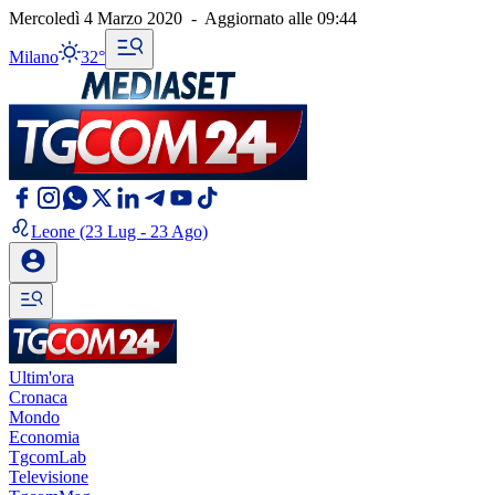
Mercoledì 4 Marzo 2020
-
Aggiornato alle
09:44
Milano
32°
Leone
(23 Lug - 23 Ago)
Ultim'ora
Cronaca
Mondo
Economia
TgcomLab
Televisione