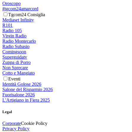
Oroscopo
#tgcom24amarcord
Tgcom24 Consiglia
Mediaset Infinity
R101
Radio 105
Virgin Radio
Radio Montecarlo
Radio Subasio
Comingsoon
Superguidatv
Zuppa di Porro
Non Sprecare
Cotto e Mangiato
Eventi
Identità Golose 2026
Salone del Risparmio 2026
Fuorisalone 2026
L'Artigiano in Fiera 2025
Legal
Corporate
Cookie Policy
Privacy Policy