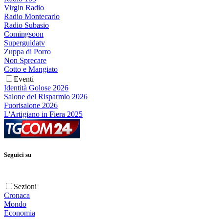
Virgin Radio
Radio Montecarlo
Radio Subasio
Comingsoon
Superguidatv
Zuppa di Porro
Non Sprecare
Cotto e Mangiato
Eventi
Identità Golose 2026
Salone del Risparmio 2026
Fuorisalone 2026
L'Artigiano in Fiera 2025
Seguici su
Sezioni
Cronaca
Mondo
Economia