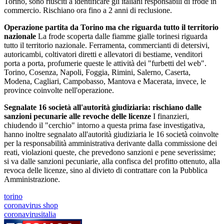
Torino, sono riusciti a identificare gli italiani responsabili di frode in
commercio. Rischiano ora fino a 2 anni di reclusione.
Operazione partita da Torino ma che riguarda tutto il territorio
nazionale
La frode scoperta dalle fiamme gialle torinesi riguarda
tutto il territorio nazionale. Ferramenta, commercianti di detersivi,
autoricambi, coltivatori diretti e allevatori di bestiame, venditori
porta a porta, profumerie queste le attività dei "furbetti del web".
Torino, Cosenza, Napoli, Foggia, Rimini, Salerno, Caserta,
Modena, Cagliari, Campobasso, Mantova e Macerata, invece, le
province coinvolte nell'operazione.
Segnalate 16 società all'autorità giudiziaria: rischiano dalle
sanzioni pecunarie alle revoche delle licenze
I finanzieri,
chiudendo il "cerchio" intorno a questa prima fase investigativa,
hanno inoltre segnalato all'autorità giudiziaria le 16 società coinvolte
per la responsabilità amministrativa derivante dalla commissione dei
reati, violazioni queste, che prevedono sanzioni e pene severissime;
si va dalle sanzioni pecuniarie, alla confisca del profitto ottenuto, alla
revoca delle licenze, sino al divieto di contrattare con la Pubblica
Amministrazione.
torino
coronavirus shop
coronavirusitalia