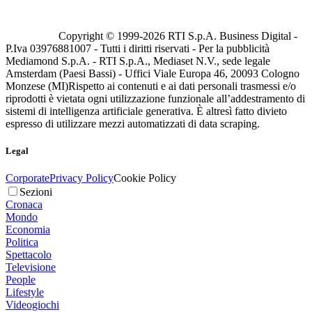
Copyright © 1999-
2026
RTI S.p.A. Business Digital -
P.Iva 03976881007 - Tutti i diritti riservati - Per la pubblicità
Mediamond S.p.A. - RTI S.p.A., Mediaset N.V., sede legale
Amsterdam (Paesi Bassi) - Uffici Viale Europa 46, 20093 Cologno
Monzese (MI)
Rispetto ai contenuti e ai dati personali trasmessi e/o
riprodotti è vietata ogni utilizzazione funzionale all’addestramento di
sistemi di intelligenza artificiale generativa. È altresì fatto divieto
espresso di utilizzare mezzi automatizzati di data scraping.
Legal
Corporate
Privacy Policy
Cookie Policy
Sezioni
Cronaca
Mondo
Economia
Politica
Spettacolo
Televisione
People
Lifestyle
Videogiochi