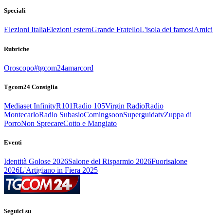
Speciali
Elezioni Italia
Elezioni estero
Grande Fratello
L'isola dei famosi
Amici
Rubriche
Oroscopo
#tgcom24amarcord
Tgcom24 Consiglia
Mediaset Infinity
R101
Radio 105
Virgin Radio
Radio
Montecarlo
Radio Subasio
Comingsoon
Superguidatv
Zuppa di
Porro
Non Sprecare
Cotto e Mangiato
Eventi
Identità Golose 2026
Salone del Risparmio 2026
Fuorisalone
2026
L'Artigiano in Fiera 2025
Seguici su