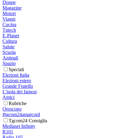
Donne
Magazine
Motori
Viaggi
Cucina
Tgtech
E-Planet
Cultura
Salute
Scuola
Animali
Spazio
Speciali
Elezioni Italia
Elezioni estero
Grande Fratello
L'isola dei famosi
Amici
Rubriche
Oroscopo
#tgcom24amarcord
Tgcom24 Consiglia
Mediaset Infinity
R101
Radio 105