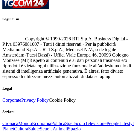
Seguici su
Copyright © 1999-
2026
RTI S.p.A. Business Digital -
P.Iva 03976881007 - Tutti i diritti riservati - Per la pubblicità
Mediamond S.p.A. - RTI S.p.A., Mediaset N.V., sede legale
Amsterdam (Paesi Bassi) - Uffici Viale Europa 46, 20093 Cologno
Monzese (MI)
Rispetto ai contenuti e ai dati personali trasmessi e/o
riprodotti è vietata ogni utilizzazione funzionale all’addestramento di
sistemi di intelligenza artificiale generativa. È altresì fatto divieto
espresso di utilizzare mezzi automatizzati di data scraping.
Legal
Corporate
Privacy Policy
Cookie Policy
Sezioni
Cronaca
Mondo
Economia
Politica
Spettacolo
Televisione
People
Lifestyl
Planet
Cultura
Salute
Scuola
Animali
Spazio