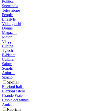
Politica
Spettacolo
Televisione
People
Lifestyle
Videogiochi
Donne
Magazine
Motori
Viaggi
Cucina
Tgtech
E-Planet
Cultura
Salute
Scuola
Animali
Spazio
Speciali
Elezioni Italia
Elezioni estero
Grande Fratello
L'isola dei famosi
Amici
Rubriche