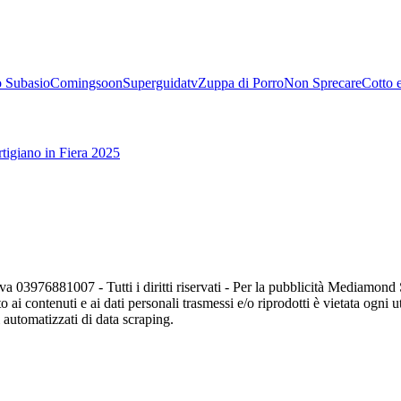
 Subasio
Comingsoon
Superguidatv
Zuppa di Porro
Non Sprecare
Cotto 
tigiano in Fiera 2025
va 03976881007 - Tutti i diritti riservati - Per la pubblicità Mediamon
o ai contenuti e ai dati personali trasmessi e/o riprodotti è vietata ogni 
zi automatizzati di data scraping.