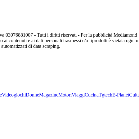
va 03976881007 - Tutti i diritti riservati - Per la pubblicità Mediamon
o ai contenuti e ai dati personali trasmessi e/o riprodotti è vietata ogni 
zi automatizzati di data scraping.
e
Videogiochi
Donne
Magazine
Motori
Viaggi
Cucina
Tgtech
E-Planet
Cult