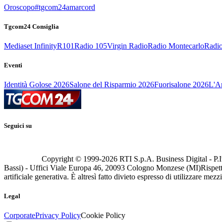
Oroscopo
#tgcom24amarcord
Tgcom24 Consiglia
Mediaset Infinity
R101
Radio 105
Virgin Radio
Radio Montecarlo
Radio
Eventi
Identità Golose 2026
Salone del Risparmio 2026
Fuorisalone 2026
L'Ar
Seguici su
Copyright © 1999-
2026
RTI S.p.A. Business Digital - P.I
Bassi) - Uffici Viale Europa 46, 20093 Cologno Monzese (MI)
Rispett
artificiale generativa. È altresì fatto divieto espresso di utilizzare mez
Legal
Corporate
Privacy Policy
Cookie Policy