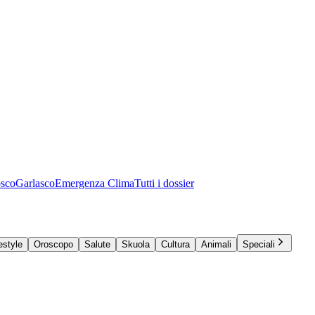
osco
Garlasco
Emergenza Clima
Tutti i dossier
estyle
Oroscopo
Salute
Skuola
Cultura
Animali
Speciali