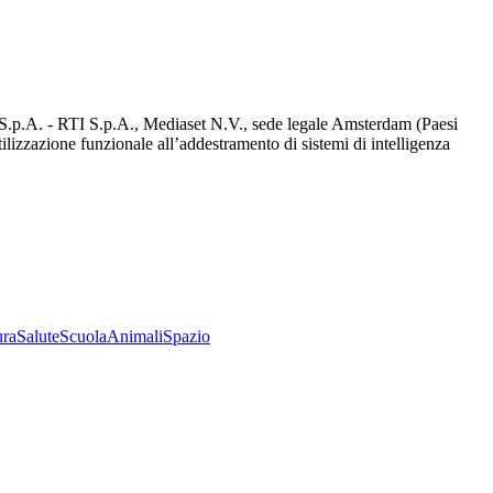
d S.p.A. - RTI S.p.A., Mediaset N.V., sede legale Amsterdam (Paesi
utilizzazione funzionale all’addestramento di sistemi di intelligenza
ura
Salute
Scuola
Animali
Spazio