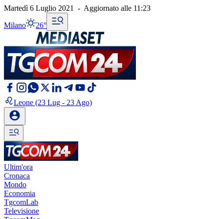
Martedì 6 Luglio 2021
-
Aggiornato alle
11:23
Milano
26°
Leone
(23 Lug - 23 Ago)
Ultim'ora
Cronaca
Mondo
Economia
TgcomLab
Televisione