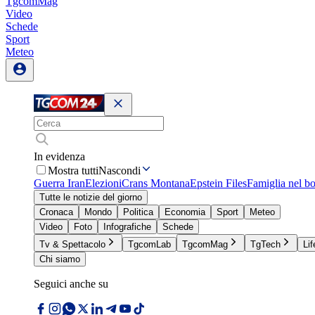
TgcomMag
Video
Schede
Sport
Meteo
In evidenza
Mostra tutti
Nascondi
Guerra Iran
Elezioni
Crans Montana
Epstein Files
Famiglia nel b
Tutte le notizie del giorno
Cronaca
Mondo
Politica
Economia
Sport
Meteo
Video
Foto
Infografiche
Schede
Tv & Spettacolo
TgcomLab
TgcomMag
TgTech
Lif
Chi siamo
Seguici anche su