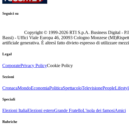
Seguici su
Copyright © 1999-
2026
RTI S.p.A. Business Digital - P.I
Bassi) - Uffici Viale Europa 46, 20093 Cologno Monzese (MI)
Rispett
artificiale generativa. È altresì fatto divieto espresso di utilizzare mez
Legal
Corporate
Privacy Policy
Cookie Policy
Sezioni
Cronaca
Mondo
Economia
Politica
Spettacolo
Televisione
People
Lifestyl
Speciali
Elezioni Italia
Elezioni estero
Grande Fratello
L'isola dei famosi
Amici
Rubriche