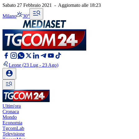
Sabato 27 Febbraio 2021
-
Aggiornato alle
18:23
Milano
30°
Leone
(23 Lug - 23 Ago)
Ultim'ora
Cronaca
Mondo
Economia
TgcomLab
Televisione