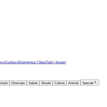
osco
Garlasco
Emergenza Clima
Tutti i dossier
estyle
Oroscopo
Salute
Skuola
Cultura
Animali
Speciali