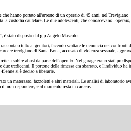
che hanno portato all'arresto di un operaio di 45 anni, nel Trevigiano. 
tata la custodia cautelare. Le due adolescenti, che conoscevano l'operaio
o", è stato disposto dal gip Angelo Mascolo.
raccontato tutto ai genitori, facendo scattare le denuncia nei confront
el carcere trevigiano di Santa Bona, accusato di violenza sessuale, aggrav
ette a subire abusi da parte dell'operaio. Nel garage erano stati predispo
e due tredicenni. Il portone della rimessa era sbarrato, e l'individuo ha
 45enne si è deciso a liberarle.
ato un materasso, fazzoletti e altri materiali. Le analisi di laboratorio
ltà di non rispondere, e al momento resta in carcere.