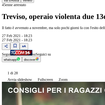
Val d'Aosta
Veneto
45enne arrestato
Treviso, operaio violenta due 1
Il fatto è avvenuto a novembre, ma solo pochi giorni fa con l'esito delle
27 Feb 2021 - 18:23
27 Feb 2021 - 18:23
Segui
su
Seguici su
whatsapp
discover
1
di 28
Avvia slideshow
Fullscreen
Zoom