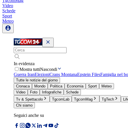
TgcomMag
Video
Schede
Sport
Meteo
In evidenza
Mostra tutti
Nascondi
Guerra Iran
Elezioni
Crans Montana
Epstein Files
Famiglia nel b
Tutte le notizie del giorno
Cronaca
Mondo
Politica
Economia
Sport
Meteo
Video
Foto
Infografiche
Schede
Tv & Spettacolo
TgcomLab
TgcomMag
TgTech
Lif
Chi siamo
Seguici anche su