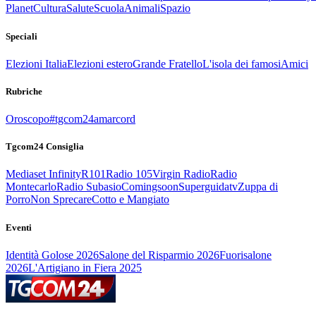
Planet
Cultura
Salute
Scuola
Animali
Spazio
Speciali
Elezioni Italia
Elezioni estero
Grande Fratello
L'isola dei famosi
Amici
Rubriche
Oroscopo
#tgcom24amarcord
Tgcom24 Consiglia
Mediaset Infinity
R101
Radio 105
Virgin Radio
Radio
Montecarlo
Radio Subasio
Comingsoon
Superguidatv
Zuppa di
Porro
Non Sprecare
Cotto e Mangiato
Eventi
Identità Golose 2026
Salone del Risparmio 2026
Fuorisalone
2026
L'Artigiano in Fiera 2025