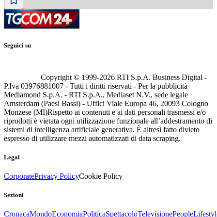
Seguici su
Copyright © 1999-
2026
RTI S.p.A. Business Digital -
P.Iva 03976881007 - Tutti i diritti riservati - Per la pubblicità
Mediamond S.p.A. - RTI S.p.A., Mediaset N.V., sede legale
Amsterdam (Paesi Bassi) - Uffici Viale Europa 46, 20093 Cologno
Monzese (MI)
Rispetto ai contenuti e ai dati personali trasmessi e/o
riprodotti è vietata ogni utilizzazione funzionale all’addestramento di
sistemi di intelligenza artificiale generativa. È altresì fatto divieto
espresso di utilizzare mezzi automatizzati di data scraping.
Legal
Corporate
Privacy Policy
Cookie Policy
Sezioni
Cronaca
Mondo
Economia
Politica
Spettacolo
Televisione
People
Lifestyl