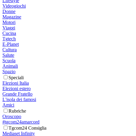
Lifestyle
Videogiochi
Donne
Magazine
Motori
Viaggi
Cucina
Tgtech
E-Planet
Cultura
Salute
Scuola
Animali
Spazio
Speciali
Elezioni Italia
Elezioni estero
Grande Fratello
L'isola dei famosi
Amici
Rubriche
Oroscopo
#tgcom24amarcord
Tgcom24 Consiglia
Mediaset Infinity