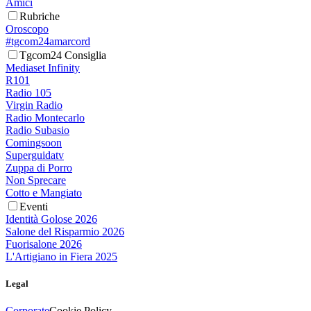
Amici
Rubriche
Oroscopo
#tgcom24amarcord
Tgcom24 Consiglia
Mediaset Infinity
R101
Radio 105
Virgin Radio
Radio Montecarlo
Radio Subasio
Comingsoon
Superguidatv
Zuppa di Porro
Non Sprecare
Cotto e Mangiato
Eventi
Identità Golose 2026
Salone del Risparmio 2026
Fuorisalone 2026
L'Artigiano in Fiera 2025
Legal
Corporate
Cookie Policy