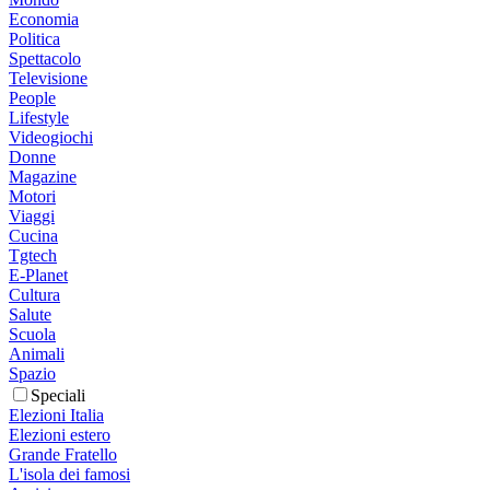
Economia
Politica
Spettacolo
Televisione
People
Lifestyle
Videogiochi
Donne
Magazine
Motori
Viaggi
Cucina
Tgtech
E-Planet
Cultura
Salute
Scuola
Animali
Spazio
Speciali
Elezioni Italia
Elezioni estero
Grande Fratello
L'isola dei famosi