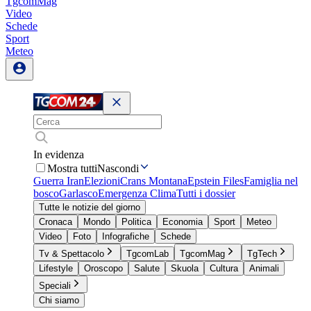
TgcomMag
Video
Schede
Sport
Meteo
In evidenza
Mostra tutti
Nascondi
Guerra Iran
Elezioni
Crans Montana
Epstein Files
Famiglia nel
bosco
Garlasco
Emergenza Clima
Tutti i dossier
Tutte le notizie del giorno
Cronaca
Mondo
Politica
Economia
Sport
Meteo
Video
Foto
Infografiche
Schede
Tv & Spettacolo
TgcomLab
TgcomMag
TgTech
Lifestyle
Oroscopo
Salute
Skuola
Cultura
Animali
Speciali
Chi siamo