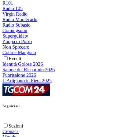
R101
Radio 105
Virgin Radio
Radio Montecarlo
Radio Subasio
Comingsoon
Superguidatv
Zuppa di Porro
Non Sprecare
Cotto e Mangiato
Eventi
Identità Golose 2026
Salone del Risparmio 2026
Fuorisalone 2026
L'Artigiano in Fiera 2025
Seguici su
Sezioni
Cronaca
Mondo