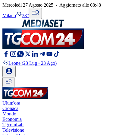
Mercoledì 27 Agosto 2025
-
Aggiornato alle
08:48
Milano
28°
Leone
(23 Lug - 23 Ago)
Ultim'ora
Cronaca
Mondo
Economia
TgcomLab
Televisione