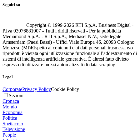
Seguici su
Copyright © 1999-
2026
RTI S.p.A. Business Digital -
P.Iva 03976881007 - Tutti i diritti riservati - Per la pubblicità
Mediamond S.p.A. - RTI S.p.A., Mediaset N.V., sede legale
Amsterdam (Paesi Bassi) - Uffici Viale Europa 46, 20093 Cologno
Monzese (MI)
Rispetto ai contenuti e ai dati personali trasmessi e/o
riprodotti è vietata ogni utilizzazione funzionale all’addestramento di
sistemi di intelligenza artificiale generativa. È altresì fatto divieto
espresso di utilizzare mezzi automatizzati di data scraping.
Legal
Corporate
Privacy Policy
Cookie Policy
Sezioni
Cronaca
Mondo
Economia
Politica
Spettacolo
Televisione
People