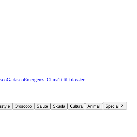
osco
Garlasco
Emergenza Clima
Tutti i dossier
estyle
Oroscopo
Salute
Skuola
Cultura
Animali
Speciali