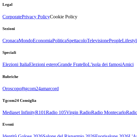
Legal
Corporate
Privacy Policy
Cookie Policy
Sezioni
Cronaca
Mondo
Economia
Politica
Spettacolo
Televisione
People
Lifestyl
Speciali
Elezioni Italia
Elezioni estero
Grande Fratello
L'isola dei famosi
Amici
Rubriche
Oroscopo
#tgcom24amarcord
Tgcom24 Consiglia
Mediaset Infinity
R101
Radio 105
Virgin Radio
Radio Montecarlo
Radio
Eventi
Identità Golose 2026
Salone del Risparmio 2026
Fuorisalone 2026
L'Ar