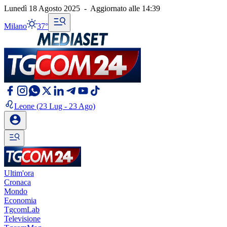
Lunedì 18 Agosto 2025
-
Aggiornato alle
14:39
Milano
37°
Leone
(23 Lug - 23 Ago)
Ultim'ora
Cronaca
Mondo
Economia
TgcomLab
Televisione