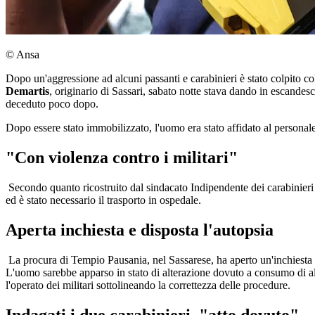
© Ansa
Dopo un'aggressione ad alcuni passanti e carabinieri è stato colpito c
Demartis
, originario di Sassari, sabato notte stava dando in escandes
deceduto poco dopo.
Dopo essere stato immobilizzato, l'uomo era stato affidato al personale
"Con violenza contro i militari"
Secondo quanto ricostruito dal sindacato Indipendente dei carabinieri l'u
ed è stato necessario il trasporto in ospedale.
Aperta inchiesta e disposta l'autopsia
La procura di Tempio Pausania, nel Sassarese, ha aperto un'inchiesta s
L'uomo sarebbe apparso in stato di alterazione dovuto a consumo di alco
l'operato dei militari sottolineando la correttezza delle procedure.
Indagati i due carabinieri, "atto dovuto"