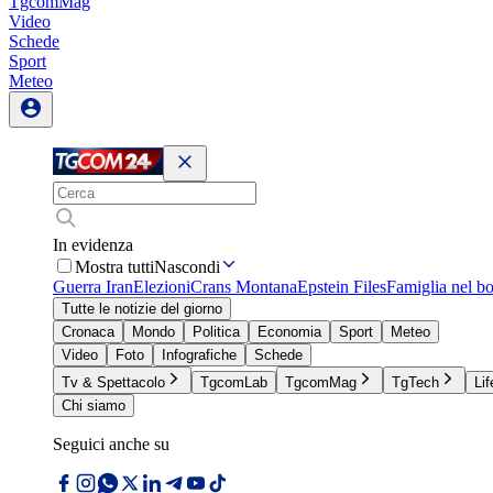
TgcomMag
Video
Schede
Sport
Meteo
In evidenza
Mostra tutti
Nascondi
Guerra Iran
Elezioni
Crans Montana
Epstein Files
Famiglia nel b
Tutte le notizie del giorno
Cronaca
Mondo
Politica
Economia
Sport
Meteo
Video
Foto
Infografiche
Schede
Tv & Spettacolo
TgcomLab
TgcomMag
TgTech
Lif
Chi siamo
Seguici anche su