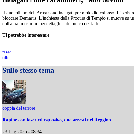
I due militari dell'Arma sono indagati per omicidio colposo. L'iscrizione
bloccare Demartis. L'inchiesta della Procura di Tempio si muove su un 
dall'altra ricostruire nei dettagli la dinamica dei fatti.
Ti potrebbe interessare
taser
olbia
Sullo stesso tema
coppia del terrore
Rapine con taser ed esplosivo, due arresti nel Reggino
23 Lug 2025 - 08:34