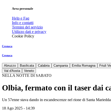
Area personale
Help e Faq
Info e contatti
Termini del servizio
Utilizzo dati e privacy
Cookie Policy
Cronaca
Cronaca
Abruzzo
Basilicata
Calabria
Campania
Emilia Romagna
Friuli V
Val d'Aosta
Veneto
NELLA NOTTE DI SABATO
Olbia, fermato con il taser dai
Un 57enne stava dando in escandescenze nel rione di Santa Mariedda se
18 Ago 2025 - 14:39