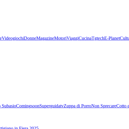
e
Videogiochi
Donne
Magazine
Motori
Viaggi
Cucina
Tgtech
E-Planet
Cult
 Subasio
Comingsoon
Superguidatv
Zuppa di Porro
Non Sprecare
Cotto 
tigiano in Fiera 2025