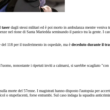
ol
taser
dagli stessi militari ed è poi morto in ambulanza mentre veniva 
cenze nel rione di Santa Mariedda seminando il panico tra la gente. I car
 del 118 per il trasferimento in ospedale, ma è
deceduto durante il tr
omo, nonostante i ripetuti inviti a calmarsi, si sarebbe scagliato "con in
ulla morte del 57enne. I magistrati hanno disposto l'autopsia per accert
l o stupefacenti, forse entrambi. Sul caso indaga la squadra anticrimine 