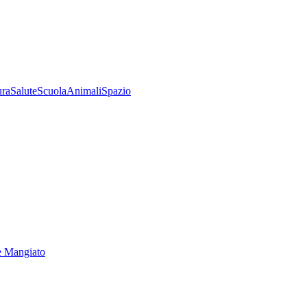
ura
Salute
Scuola
Animali
Spazio
e Mangiato