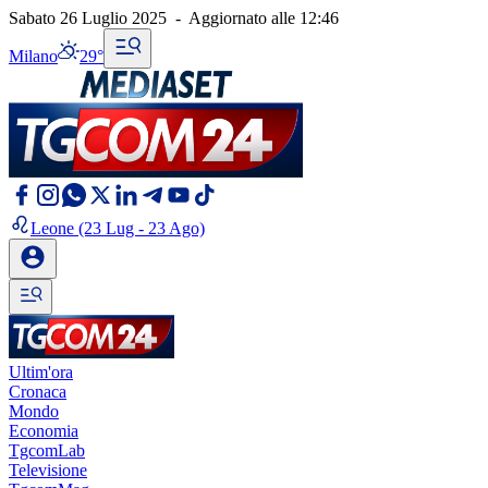
Sabato 26 Luglio 2025
-
Aggiornato alle
12:46
Milano
29°
Leone
(23 Lug - 23 Ago)
Ultim'ora
Cronaca
Mondo
Economia
TgcomLab
Televisione