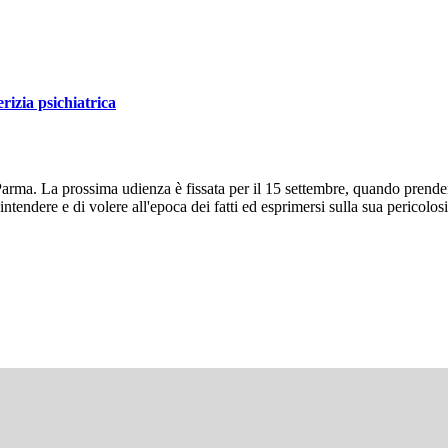
erizia psichiatrica
rma. La prossima udienza è fissata per il 15 settembre, quando prenderà il
ntendere e di volere all'epoca dei fatti ed esprimersi sulla sua pericolosi