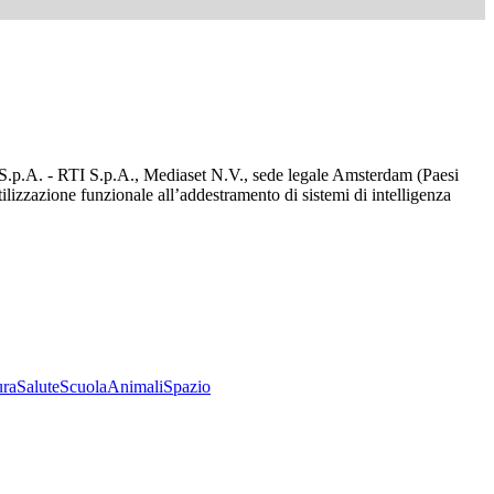
d S.p.A. - RTI S.p.A., Mediaset N.V., sede legale Amsterdam (Paesi
utilizzazione funzionale all’addestramento di sistemi di intelligenza
ura
Salute
Scuola
Animali
Spazio