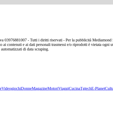
va 03976881007 - Tutti i diritti riservati - Per la pubblicità Mediamon
o ai contenuti e ai dati personali trasmessi e/o riprodotti è vietata ogni 
zi automatizzati di data scraping.
e
Videogiochi
Donne
Magazine
Motori
Viaggi
Cucina
Tgtech
E-Planet
Cult