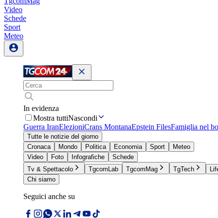
TgcomMag
Video
Schede
Sport
Meteo
In evidenza
Mostra tutti
Nascondi
Guerra Iran
Elezioni
Crans Montana
Epstein Files
Famiglia nel b
Tutte le notizie del giorno
Cronaca
Mondo
Politica
Economia
Sport
Meteo
Video
Foto
Infografiche
Schede
Tv & Spettacolo
TgcomLab
TgcomMag
TgTech
Lif
Chi siamo
Seguici anche su