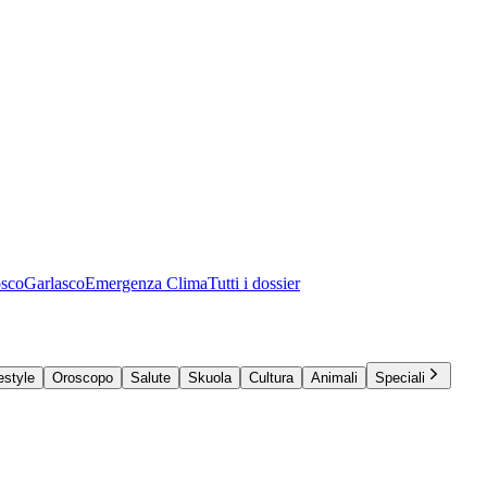
osco
Garlasco
Emergenza Clima
Tutti i dossier
estyle
Oroscopo
Salute
Skuola
Cultura
Animali
Speciali