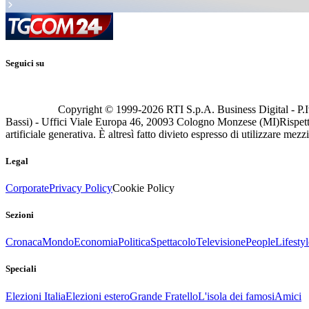
Seguici su
Copyright © 1999-
2026
RTI S.p.A. Business Digital - P.I
Bassi) - Uffici Viale Europa 46, 20093 Cologno Monzese (MI)
Rispett
artificiale generativa. È altresì fatto divieto espresso di utilizzare mez
Legal
Corporate
Privacy Policy
Cookie Policy
Sezioni
Cronaca
Mondo
Economia
Politica
Spettacolo
Televisione
People
Lifestyl
Speciali
Elezioni Italia
Elezioni estero
Grande Fratello
L'isola dei famosi
Amici