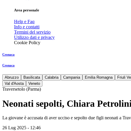
Area personale
Help e Faq
Info e contatti
Termini del servizio
Utilizzo dati e privacy
Cookie Policy
Cronaca
Cronaca
Abruzzo
Basilicata
Calabria
Campania
Emilia Romagna
Friuli V
Val d'Aosta
Veneto
Traversetolo (Parma)
Neonati sepolti, Chiara Petrolin
La giovane è accusata di aver ucciso e sepolto due figli neonati a Tra
26 Lug 2025 - 12:46