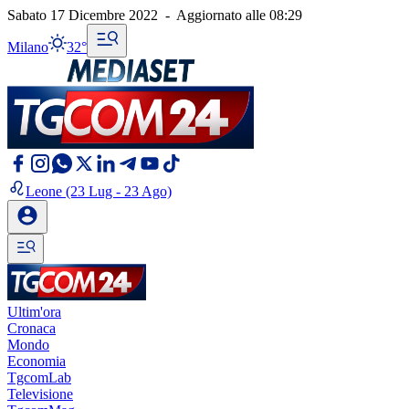
Sabato 17 Dicembre 2022
-
Aggiornato alle
08:29
Milano
32°
Leone
(23 Lug - 23 Ago)
Ultim'ora
Cronaca
Mondo
Economia
TgcomLab
Televisione