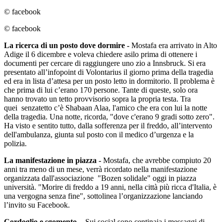
© facebook
© facebook
La ricerca di un posto dove dormire -
Mostafa era arrivato in Alto
Adige il 6 dicembre e voleva chiedere asilo prima di ottenere i
documenti per cercare di raggiungere uno zio a Innsbruck. Si era
presentato all’infopoint di Volontarius il giorno prima della tragedia
ed era in lista d’attesa per un posto letto in dormitorio. Il problema è
che prima di lui c’erano 170 persone. Tante di queste, solo ora
hanno trovato un tetto provvisorio sopra la propria testa. Tra
quei senzatetto c’è Shabaan Alaa, l'amico che era con lui la notte
della tragedia. Una notte, ricorda, "dove c'erano 9 gradi sotto zero".
Ha visto e sentito tutto, dalla sofferenza per il freddo, all’intervento
dell'ambulanza, giunta sul posto con il medico d’urgenza e la
polizia.
La manifestazione in piazza -
Mostafa, che avrebbe compiuto 20
anni tra meno di un mese, verrà ricordato nella manifestazione
organizzata dall'associazione "Bozen solidale" oggi in piazza
università. "Morire di freddo a 19 anni, nella città più ricca d'Italia, è
una vergogna senza fine", sottolinea l’organizzazione lanciando
l’invito su Facebook.
Cordoglio e sgomento -
Sui social sono centinaia i messaggi di