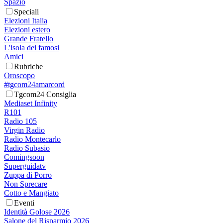
Spazio
Speciali
Elezioni Italia
Elezioni estero
Grande Fratello
L'isola dei famosi
Amici
Rubriche
Oroscopo
#tgcom24amarcord
Tgcom24 Consiglia
Mediaset Infinity
R101
Radio 105
Virgin Radio
Radio Montecarlo
Radio Subasio
Comingsoon
Superguidatv
Zuppa di Porro
Non Sprecare
Cotto e Mangiato
Eventi
Identità Golose 2026
Salone del Risparmio 2026