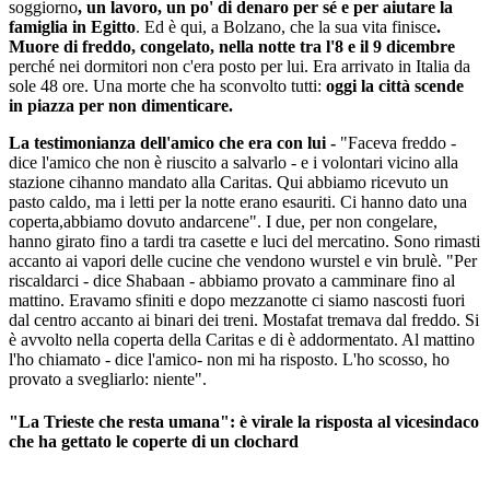
soggiorno
, un lavoro, un po' di denaro per sé e per aiutare la
famiglia in Egitto
. Ed è qui, a Bolzano, che la sua vita finisce
.
Muore di freddo, congelato, nella notte tra l'8 e il 9 dicembre
perché nei dormitori non c'era posto per lui. Era arrivato in Italia da
sole 48 ore. Una morte che ha sconvolto tutti:
oggi la città scende
in piazza per non dimenticare.
La testimonianza dell'amico che era con lui -
"Faceva freddo -
dice l'amico che non è riuscito a salvarlo - e i volontari vicino alla
stazione cihanno mandato alla Caritas. Qui abbiamo ricevuto un
pasto caldo, ma i letti per la notte erano esauriti. Ci hanno dato una
coperta,abbiamo dovuto andarcene". I due, per non congelare,
hanno girato fino a tardi tra casette e luci del mercatino. Sono rimasti
accanto ai vapori delle cucine che vendono wurstel e vin brulè. "Per
riscaldarci - dice Shabaan - abbiamo provato a camminare fino al
mattino. Eravamo sfiniti e dopo mezzanotte ci siamo nascosti fuori
dal centro accanto ai binari dei treni. Mostafat tremava dal freddo. Si
è avvolto nella coperta della Caritas e di è addormentato. Al mattino
l'ho chiamato - dice l'amico- non mi ha risposto. L'ho scosso, ho
provato a svegliarlo: niente".
"La Trieste che resta umana": è virale la risposta al vicesindaco
che ha gettato le coperte di un clochard