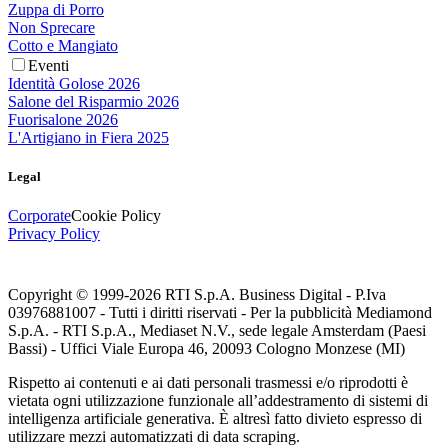
Zuppa di Porro
Non Sprecare
Cotto e Mangiato
Eventi
Identità Golose 2026
Salone del Risparmio 2026
Fuorisalone 2026
L'Artigiano in Fiera 2025
Legal
Corporate
Cookie Policy
Privacy Policy
Copyright © 1999-
2026
RTI S.p.A. Business Digital - P.Iva
03976881007 - Tutti i diritti riservati - Per la pubblicità Mediamond
S.p.A. - RTI S.p.A., Mediaset N.V., sede legale Amsterdam (Paesi
Bassi) - Uffici Viale Europa 46, 20093 Cologno Monzese (MI)
Rispetto ai contenuti e ai dati personali trasmessi e/o riprodotti è
vietata ogni utilizzazione funzionale all’addestramento di sistemi di
intelligenza artificiale generativa. È altresì fatto divieto espresso di
utilizzare mezzi automatizzati di data scraping.