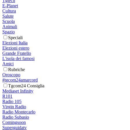
Tgtech
E-Planet
Cultura
Salute
Scuola
Animali
Spazio
Speciali
Elezioni Italia
Elezioni estero
Grande Fratello
L'isola dei famosi
Amici
Rubriche
Oroscopo
#tgcom24amarcord
Tgcom24 Consiglia
Mediaset Infinity
R101
Radio 105
Virgin Radio
Radio Montecarlo
Radio Subasio
Comingsoon
Superguidatv