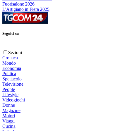
Fuorisalone 2026
L'Artigiano in Fiera 2025
Seguici su
Sezioni
Cronaca
Mondo
Economia
Politica
Spettacolo
Televisione
People
Lifestyle
Videogiochi
Donne
Magazine
Motori
Viaggi
Cucina