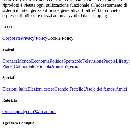
riprodotti è vietata ogni utilizzazione funzionale all’addestramento di
sistemi di intelligenza artificiale generativa. È altresì fatto divieto
espresso di utilizzare mezzi automatizzati di data scraping.
Legal
Corporate
Privacy Policy
Cookie Policy
Sezioni
Cronaca
Mondo
Economia
Politica
Spettacolo
Televisione
People
Lifestyl
Planet
Cultura
Salute
Scuola
Animali
Spazio
Speciali
Elezioni Italia
Elezioni estero
Grande Fratello
L'isola dei famosi
Amici
Rubriche
Oroscopo
#tgcom24amarcord
Tgcom24 Consiglia