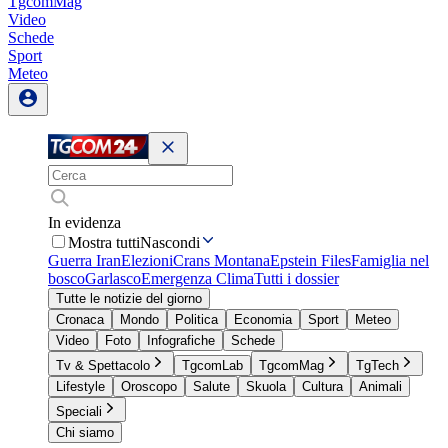
TgcomMag
Video
Schede
Sport
Meteo
In evidenza
Mostra tutti
Nascondi
Guerra Iran
Elezioni
Crans Montana
Epstein Files
Famiglia nel
bosco
Garlasco
Emergenza Clima
Tutti i dossier
Tutte le notizie del giorno
Cronaca
Mondo
Politica
Economia
Sport
Meteo
Video
Foto
Infografiche
Schede
Tv & Spettacolo
TgcomLab
TgcomMag
TgTech
Lifestyle
Oroscopo
Salute
Skuola
Cultura
Animali
Speciali
Chi siamo