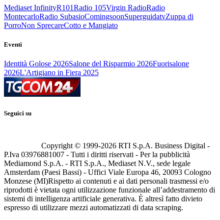
Mediaset Infinity
R101
Radio 105
Virgin Radio
Radio
Montecarlo
Radio Subasio
Comingsoon
Superguidatv
Zuppa di
Porro
Non Sprecare
Cotto e Mangiato
Eventi
Identità Golose 2026
Salone del Risparmio 2026
Fuorisalone
2026
L'Artigiano in Fiera 2025
Seguici su
Copyright © 1999-
2026
RTI S.p.A. Business Digital -
P.Iva 03976881007 - Tutti i diritti riservati - Per la pubblicità
Mediamond S.p.A. - RTI S.p.A., Mediaset N.V., sede legale
Amsterdam (Paesi Bassi) - Uffici Viale Europa 46, 20093 Cologno
Monzese (MI)
Rispetto ai contenuti e ai dati personali trasmessi e/o
riprodotti è vietata ogni utilizzazione funzionale all’addestramento di
sistemi di intelligenza artificiale generativa. È altresì fatto divieto
espresso di utilizzare mezzi automatizzati di data scraping.