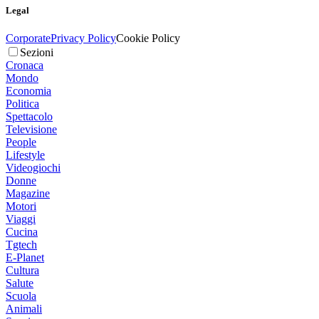
Legal
Corporate
Privacy Policy
Cookie Policy
Sezioni
Cronaca
Mondo
Economia
Politica
Spettacolo
Televisione
People
Lifestyle
Videogiochi
Donne
Magazine
Motori
Viaggi
Cucina
Tgtech
E-Planet
Cultura
Salute
Scuola
Animali