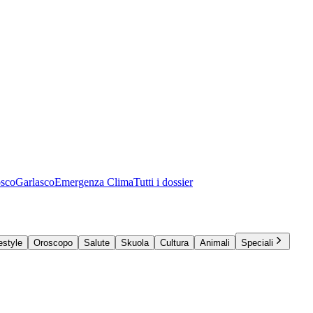
osco
Garlasco
Emergenza Clima
Tutti i dossier
estyle
Oroscopo
Salute
Skuola
Cultura
Animali
Speciali