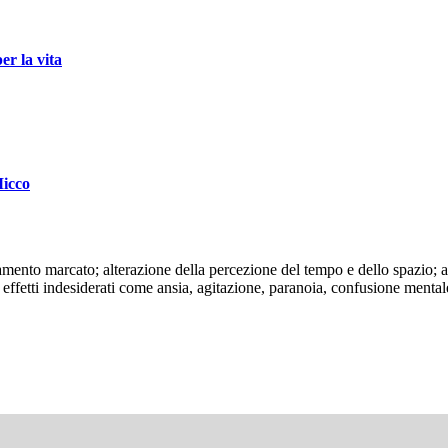
er la vita
Micco
ssamento marcato; alterazione della percezione del tempo e dello spazio;
fetti indesiderati come ansia, agitazione, paranoia, confusione mentale e