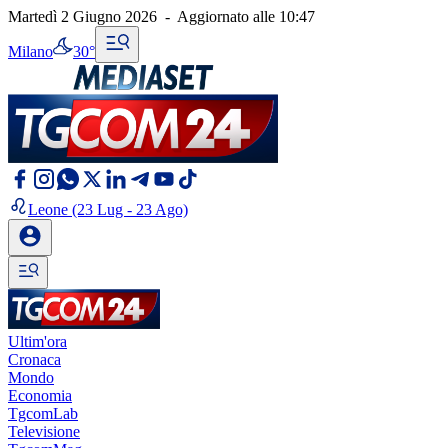
Martedì 2 Giugno 2026
-
Aggiornato alle
10:47
Milano
30°
Leone
(23 Lug - 23 Ago)
Ultim'ora
Cronaca
Mondo
Economia
TgcomLab
Televisione