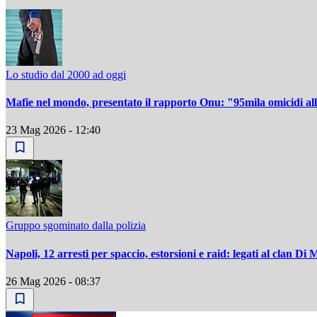
Lo studio dal 2000 ad oggi
Mafie nel mondo, presentato il rapporto Onu: "95mila omicidi all'
23 Mag 2026 - 12:40
Gruppo sgominato dalla polizia
Napoli, 12 arresti per spaccio, estorsioni e raid: legati al clan Di 
26 Mag 2026 - 08:37