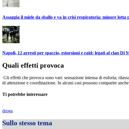
Assaggia il miele da sballo e va in crisi respiratoria: minore lotta p
Napoli, 12 arresti per spaccio, estorsioni e raid: legati al clan Di 
Quali effetti provoca
Gli effetti che provoca sono vari: sensazione intensa di euforia; rila
di attenzione e coordinazione. In alcuni casi possono comparire anche ef
Ti potrebbe interessare
droga
Sullo stesso tema