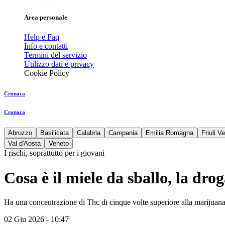
Area personale
Help e Faq
Info e contatti
Termini del servizio
Utilizzo dati e privacy
Cookie Policy
Cronaca
Cronaca
Abruzzo
Basilicata
Calabria
Campania
Emilia Romagna
Friuli V
Val d'Aosta
Veneto
I rischi, soprattutto per i giovani
Cosa è il miele da sballo, la dro
Ha una concentrazione di Thc di cinque volte superiore alla marijuan
02 Giu 2026 - 10:47