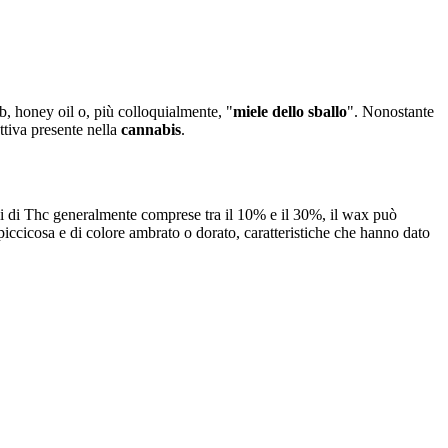
ab, honey oil o, più colloquialmente, "
miele dello sballo
". Nonostante
ttiva presente nella
cannabis
.
ali di Thc generalmente comprese tra il 10% e il 30%, il wax può
piccicosa e di colore ambrato o dorato, caratteristiche che hanno dato