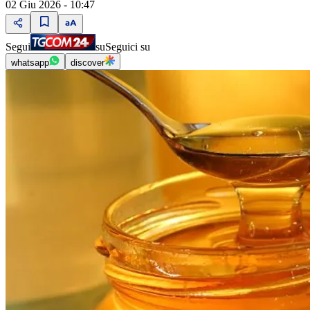
02 Giu 2026 - 10:47
Segui
su
Seguici su
whatsapp
discover