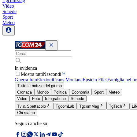
TgcomMag
Video
Schede
Sport
Meteo
In evidenza
Mostra tutti
Nascondi
Guerra Iran
Elezioni
Crans Montana
Epstein Files
Famiglia nel b
Tutte le notizie del giorno
Cronaca
Mondo
Politica
Economia
Sport
Meteo
Video
Foto
Infografiche
Schede
Tv & Spettacolo
TgcomLab
TgcomMag
TgTech
Lif
Chi siamo
Seguici anche su