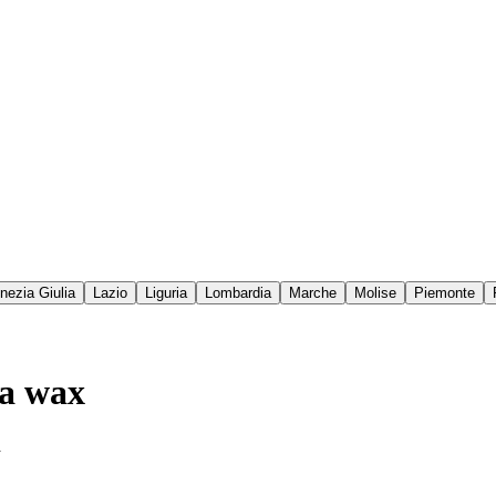
enezia Giulia
Lazio
Liguria
Lombardia
Marche
Molise
Piemonte
ga wax
a