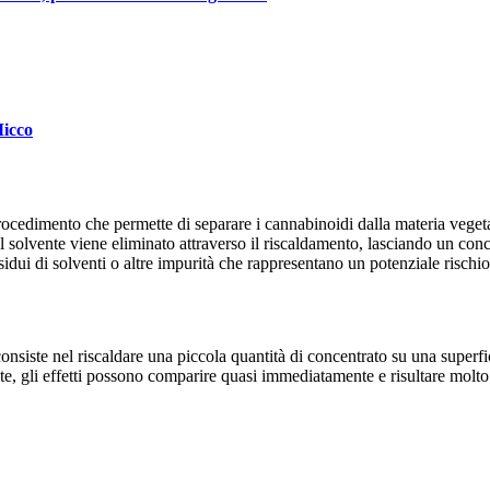
Micco
ocedimento che permette di separare i cannabinoidi dalla materia vegetale
 il solvente viene eliminato attraverso il riscaldamento, lasciando un c
idui di solventi o altre impurità che rappresentano un potenziale rischio 
nsiste nel riscaldare una piccola quantità di concentrato su una superfic
e, gli effetti possono comparire quasi immediatamente e risultare molto pi