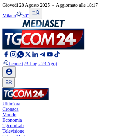
Giovedì 28 Agosto 2025
-
Aggiornato alle
18:17
Milano
30°
Leone
(23 Lug - 23 Ago)
Ultim'ora
Cronaca
Mondo
Economia
TgcomLab
Televisione