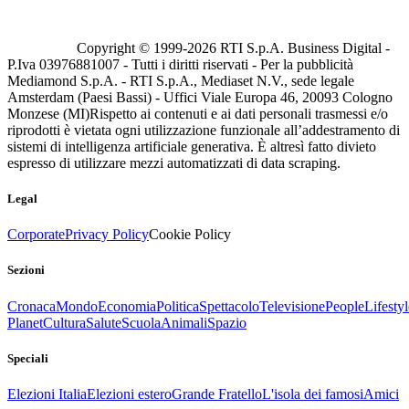
Copyright © 1999-
2026
RTI S.p.A. Business Digital -
P.Iva 03976881007 - Tutti i diritti riservati - Per la pubblicità
Mediamond S.p.A. - RTI S.p.A., Mediaset N.V., sede legale
Amsterdam (Paesi Bassi) - Uffici Viale Europa 46, 20093 Cologno
Monzese (MI)
Rispetto ai contenuti e ai dati personali trasmessi e/o
riprodotti è vietata ogni utilizzazione funzionale all’addestramento di
sistemi di intelligenza artificiale generativa. È altresì fatto divieto
espresso di utilizzare mezzi automatizzati di data scraping.
Legal
Corporate
Privacy Policy
Cookie Policy
Sezioni
Cronaca
Mondo
Economia
Politica
Spettacolo
Televisione
People
Lifestyl
Planet
Cultura
Salute
Scuola
Animali
Spazio
Speciali
Elezioni Italia
Elezioni estero
Grande Fratello
L'isola dei famosi
Amici