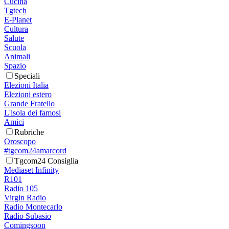
Cucina
Tgtech
E-Planet
Cultura
Salute
Scuola
Animali
Spazio
Speciali
Elezioni Italia
Elezioni estero
Grande Fratello
L'isola dei famosi
Amici
Rubriche
Oroscopo
#tgcom24amarcord
Tgcom24 Consiglia
Mediaset Infinity
R101
Radio 105
Virgin Radio
Radio Montecarlo
Radio Subasio
Comingsoon