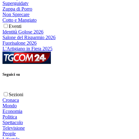
Superguidatv
Zuppa di Porro
Non Sprecare
Cotto e Mangiato
Eventi
Identità Golose 2026
Salone del Risparmio 2026
Fuorisalone 2026
L'Artigiano in Fiera 2025
Seguici su
Sezioni
Cronaca
Mondo
Economia
Politica
Spettacolo
Televisione
People