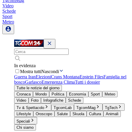
TgcomMag
Video
Schede
Sport
Meteo
In evidenza
Mostra tutti
Nascondi
Guerra Iran
Elezioni
Crans Montana
Epstein Files
Famiglia nel
bosco
Garlasco
Emergenza Clima
Tutti i dossier
Tutte le notizie del giorno
Cronaca
Mondo
Politica
Economia
Sport
Meteo
Video
Foto
Infografiche
Schede
Tv & Spettacolo
TgcomLab
TgcomMag
TgTech
Lifestyle
Oroscopo
Salute
Skuola
Cultura
Animali
Speciali
Chi siamo