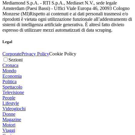
Mediamond S.p.A. - RTI S.p.A., Mediaset N.V., sede legale
Amsterdam (Paesi Bassi) - Uffici Viale Europa 46, 20093 Cologno
Monzese (MI)
Rispetto ai contenuti e ai dati personali trasmessi e/o
riprodotti è vietata ogni utilizzazione funzionale all’addestramento di
sistemi di intelligenza artificiale generativa. È altresì fatto divieto
espresso di utilizzare mezzi automatizzati di data scraping.
Legal
Corporate
Privacy Policy
Cookie Policy
Sezioni
Cronaca
Mondo
Economia
Politica
Spettacolo
Televisione
People
Lifestyle
Videogiochi
Donne
Magazine
Motori
Viaggi