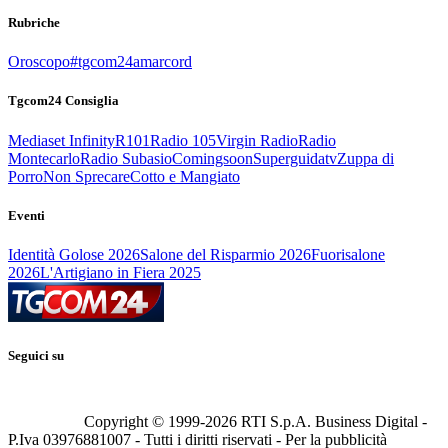
Rubriche
Oroscopo
#tgcom24amarcord
Tgcom24 Consiglia
Mediaset Infinity
R101
Radio 105
Virgin Radio
Radio
Montecarlo
Radio Subasio
Comingsoon
Superguidatv
Zuppa di
Porro
Non Sprecare
Cotto e Mangiato
Eventi
Identità Golose 2026
Salone del Risparmio 2026
Fuorisalone
2026
L'Artigiano in Fiera 2025
Seguici su
Copyright © 1999-
2026
RTI S.p.A. Business Digital -
P.Iva 03976881007 - Tutti i diritti riservati - Per la pubblicità