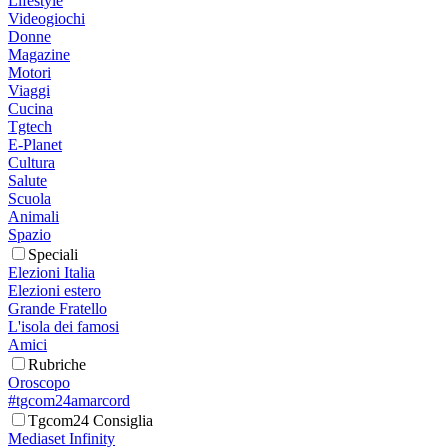
Lifestyle
Videogiochi
Donne
Magazine
Motori
Viaggi
Cucina
Tgtech
E-Planet
Cultura
Salute
Scuola
Animali
Spazio
Speciali
Elezioni Italia
Elezioni estero
Grande Fratello
L'isola dei famosi
Amici
Rubriche
Oroscopo
#tgcom24amarcord
Tgcom24 Consiglia
Mediaset Infinity