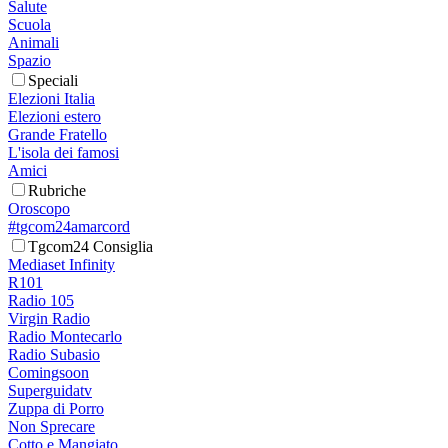
Salute
Scuola
Animali
Spazio
Speciali
Elezioni Italia
Elezioni estero
Grande Fratello
L'isola dei famosi
Amici
Rubriche
Oroscopo
#tgcom24amarcord
Tgcom24 Consiglia
Mediaset Infinity
R101
Radio 105
Virgin Radio
Radio Montecarlo
Radio Subasio
Comingsoon
Superguidatv
Zuppa di Porro
Non Sprecare
Cotto e Mangiato