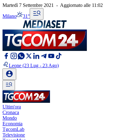
Martedì 7 Settembre 2021
-
Aggiornato alle
11:02
Milano
31°
Leone
(23 Lug - 23 Ago)
Ultim'ora
Cronaca
Mondo
Economia
TgcomLab
Televisione