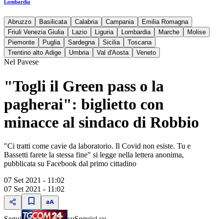
Lombardia
Abruzzo
Basilicata
Calabria
Campania
Emilia Romagna
Friuli Venezia Giulia
Lazio
Liguria
Lombardia
Marche
Molise
Piemonte
Puglia
Sardegna
Sicilia
Toscana
Trentino alto Adige
Umbria
Val d'Aosta
Veneto
Nel Pavese
"Togli il Green pass o la
pagherai": biglietto con
minacce al sindaco di Robbio
"Ci tratti come cavie da laboratorio. Il Covid non esiste. Tu e
Bassetti farete la stessa fine" si legge nella lettera anonima,
pubblicata su Facebook dal primo cittadino
07 Set 2021 - 11:02
07 Set 2021 - 11:02
Segui
su
Seguici su