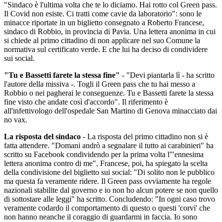
"Sindaco è l'ultima volta che te lo diciamo. Hai rotto col Green pass.
Il Covid non esiste. Ci tratti come cavie da laboratorio": sono le
minacce riportate in un biglietto consegnato a Roberto Francese,
sindaco di Robbio, in provincia di Pavia. Una lettera anonima in cui
si chiede al primo cittadino di non applicare nel suo Comune la
normativa sul certificato verde. E che lui ha deciso di condividere
sui social.
"Tu e Bassetti farete la stessa fine"
- "Devi piantarla lì - ha scritto
l'autore della missiva -. Togli il Green pass che tu hai messo a
Robbio o nei pagherai le conseguenze. Tu e Bassetti farete la stessa
fine visto che andate così d'accordo". Il riferimento è
all'infettivologo dell'ospedale San Martino di Genova minacciato dai
no vax.
La risposta del sindaco
- La risposta del primo cittadino non si è
fatta attendere. "Domani andrò a segnalare il tutto ai carabinieri" ha
scritto su Facebook condividendo per la prima volta l'"ennesima
lettera anonima contro di me". Francese, poi, ha spiegato la scelta
della condivisione del biglietto sui social: "Di solito non le pubblico
ma questa fa veramente ridere. Il Green pass ovviamente ha regole
nazionali stabilite dal governo e io non ho alcun potere se non quello
di sottostare alle leggi" ha scritto. Concludendo: "In ogni caso trovo
veramente codardo il comportamento di questo o questi 'corvi' che
non hanno neanche il coraggio di guardarmi in faccia. Io sono