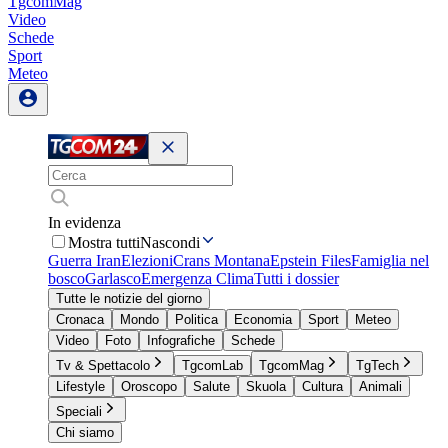
TgcomMag
Video
Schede
Sport
Meteo
In evidenza
Mostra tutti
Nascondi
Guerra Iran
Elezioni
Crans Montana
Epstein Files
Famiglia nel
bosco
Garlasco
Emergenza Clima
Tutti i dossier
Tutte le notizie del giorno
Cronaca
Mondo
Politica
Economia
Sport
Meteo
Video
Foto
Infografiche
Schede
Tv & Spettacolo
TgcomLab
TgcomMag
TgTech
Lifestyle
Oroscopo
Salute
Skuola
Cultura
Animali
Speciali
Chi siamo