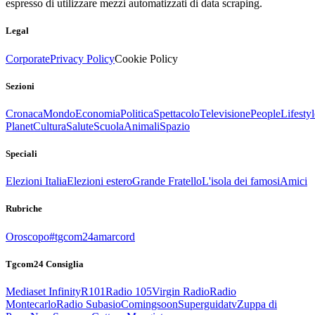
espresso di utilizzare mezzi automatizzati di data scraping.
Legal
Corporate
Privacy Policy
Cookie Policy
Sezioni
Cronaca
Mondo
Economia
Politica
Spettacolo
Televisione
People
Lifestyl
Planet
Cultura
Salute
Scuola
Animali
Spazio
Speciali
Elezioni Italia
Elezioni estero
Grande Fratello
L'isola dei famosi
Amici
Rubriche
Oroscopo
#tgcom24amarcord
Tgcom24 Consiglia
Mediaset Infinity
R101
Radio 105
Virgin Radio
Radio
Montecarlo
Radio Subasio
Comingsoon
Superguidatv
Zuppa di