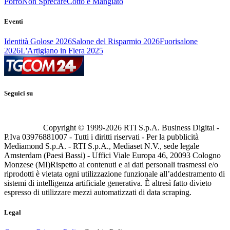
Porro
Non Sprecare
Cotto e Mangiato
Eventi
Identità Golose 2026
Salone del Risparmio 2026
Fuorisalone
2026
L'Artigiano in Fiera 2025
Seguici su
Copyright © 1999-
2026
RTI S.p.A. Business Digital -
P.Iva 03976881007 - Tutti i diritti riservati - Per la pubblicità
Mediamond S.p.A. - RTI S.p.A., Mediaset N.V., sede legale
Amsterdam (Paesi Bassi) - Uffici Viale Europa 46, 20093 Cologno
Monzese (MI)
Rispetto ai contenuti e ai dati personali trasmessi e/o
riprodotti è vietata ogni utilizzazione funzionale all’addestramento di
sistemi di intelligenza artificiale generativa. È altresì fatto divieto
espresso di utilizzare mezzi automatizzati di data scraping.
Legal