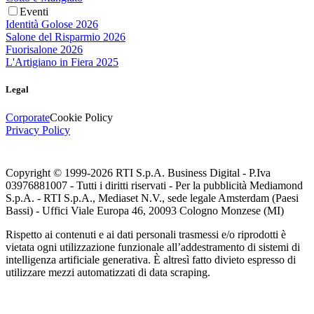
Eventi
Identità Golose 2026
Salone del Risparmio 2026
Fuorisalone 2026
L'Artigiano in Fiera 2025
Legal
Corporate
Cookie Policy
Privacy Policy
Copyright © 1999-
2026
RTI S.p.A. Business Digital - P.Iva
03976881007 - Tutti i diritti riservati - Per la pubblicità Mediamond
S.p.A. - RTI S.p.A., Mediaset N.V., sede legale Amsterdam (Paesi
Bassi) - Uffici Viale Europa 46, 20093 Cologno Monzese (MI)
Rispetto ai contenuti e ai dati personali trasmessi e/o riprodotti è
vietata ogni utilizzazione funzionale all’addestramento di sistemi di
intelligenza artificiale generativa. È altresì fatto divieto espresso di
utilizzare mezzi automatizzati di data scraping.