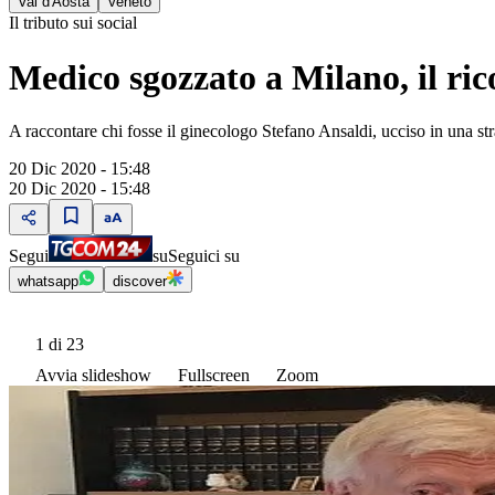
Val d'Aosta
Veneto
Il tributo sui social
Medico sgozzato a Milano, il ric
A raccontare chi fosse il ginecologo Stefano Ansaldi, ucciso in una str
20 Dic 2020 - 15:48
20 Dic 2020 - 15:48
Segui
su
Seguici su
whatsapp
discover
1
di 23
Avvia slideshow
Fullscreen
Zoom