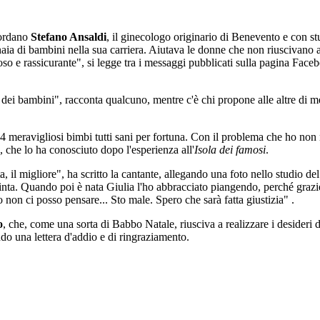
cordano
Stefano Ansaldi
, il ginecologo originario di Benevento e con stu
naia di bambini nella sua carriera. Aiutava le donne che non riuscivano 
so e rassicurante", si legge tra i messaggi pubblicati sulla pagina Faceb
ei bambini", racconta qualcuno, mentre c'è chi propone alle altre di met
 meravigliosi bimbi tutti sani per fortuna. Con il problema che ho non 
 che lo ha conosciuto dopo l'esperienza all'
Isola dei famosi
.
il migliore", ha scritto la cantante, allegando una foto nello studio de
cinta. Quando poi è nata Giulia l'ho abbracciato piangendo, perché graz
non ci posso pensare... Sto male. Spero che sarà fatta giustizia" .
o
, che, come una sorta di Babbo Natale, riusciva a realizzare i desideri d
ndo una lettera d'addio e di ringraziamento.