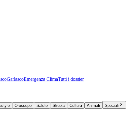
osco
Garlasco
Emergenza Clima
Tutti i dossier
estyle
Oroscopo
Salute
Skuola
Cultura
Animali
Speciali