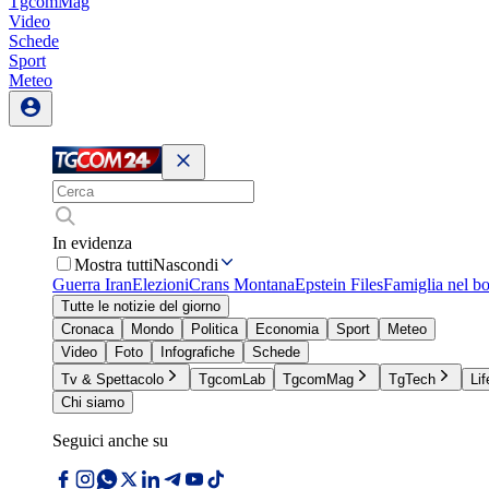
TgcomMag
Video
Schede
Sport
Meteo
In evidenza
Mostra tutti
Nascondi
Guerra Iran
Elezioni
Crans Montana
Epstein Files
Famiglia nel b
Tutte le notizie del giorno
Cronaca
Mondo
Politica
Economia
Sport
Meteo
Video
Foto
Infografiche
Schede
Tv & Spettacolo
TgcomLab
TgcomMag
TgTech
Lif
Chi siamo
Seguici anche su