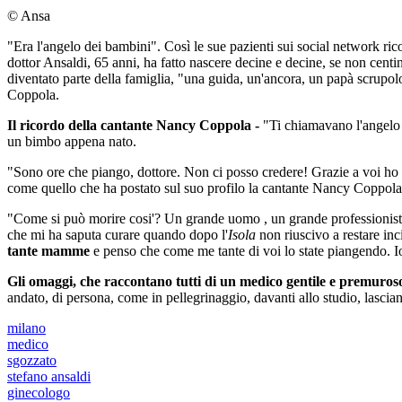
© Ansa
"Era l'angelo dei bambini". Così le sue pazienti sui social network ri
dottor Ansaldi, 65 anni, ha fatto nascere decine e decine, se non centi
diventato parte della famiglia, "una guida, un'ancora, un papà scrupolo
Coppola.
Il ricordo della cantante Nancy Coppola -
"Ti chiamavano l'angelo d
un bimbo appena nato.
"Sono ore che piango, dottore. Non ci posso credere! Grazie a voi ho 4
come quello che ha postato sul suo profilo la cantante Nancy Coppola,
"Come si può morire cosi'? Un grande uomo , un grande professionista, 
che mi ha saputa curare quando dopo l'
Isola
non riuscivo a restare in
tante mamme
e penso che come me tante di voi lo state piangendo. Io 
Gli omaggi, che raccontano tutti di un medico gentile e premuros
andato, di persona, come in pellegrinaggio, davanti allo studio, lascia
milano
medico
sgozzato
stefano ansaldi
ginecologo