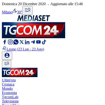
Domenica 20 Dicembre 2020
-
Aggiornato alle
15:48
Milano
30°
Leone
(23 Lug - 23 Ago)
Ultim'ora
Cronaca
Mondo
Economia
TgcomLab
Televisione