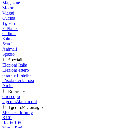
Magazine
Motori
Viaggi
Cucina
Tgtech
E-Planet
Cultura
Salute
Scuola
Animali
Spazio
Speciali
Elezioni Italia
Elezioni estero
Grande Fratello
L'isola dei famosi
Amici
Rubriche
Oroscopo
#tgcom24amarcord
Tgcom24 Consiglia
Mediaset Infinity
R101
Radio 105
Virgin Radio