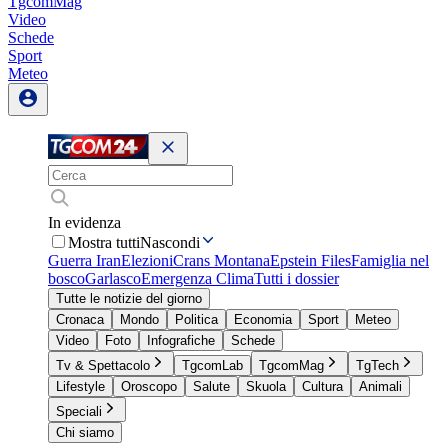
TgcomMag
Video
Schede
Sport
Meteo
In evidenza
Mostra tutti
Nascondi
Guerra Iran
Elezioni
Crans Montana
Epstein Files
Famiglia nel
bosco
Garlasco
Emergenza Clima
Tutti i dossier
Tutte le notizie del giorno
Cronaca
Mondo
Politica
Economia
Sport
Meteo
Video
Foto
Infografiche
Schede
Tv & Spettacolo
TgcomLab
TgcomMag
TgTech
Lifestyle
Oroscopo
Salute
Skuola
Cultura
Animali
Speciali
Chi siamo