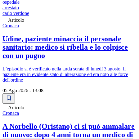
ospedale
arrestato
carlo verdone
Articolo
Cronaca
Udine, paziente minaccia il personale
sanitario: medico si ribella e lo colpisce
con un pugno
L’episodio si è verificato nella tarda serata di lunedì 3 agosto. Il
paziente era in evidente stato di alterazione ed era noto alle forze
dell'ordine
05 Ago 2026 - 13:08
Articolo
Cronaca
A Norbello (Oristano) ci si può ammalare
di nuovo: dopo 4 anni torna un medico di