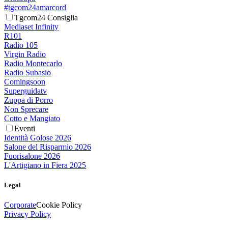
#tgcom24amarcord
Tgcom24 Consiglia
Mediaset Infinity
R101
Radio 105
Virgin Radio
Radio Montecarlo
Radio Subasio
Comingsoon
Superguidatv
Zuppa di Porro
Non Sprecare
Cotto e Mangiato
Eventi
Identità Golose 2026
Salone del Risparmio 2026
Fuorisalone 2026
L'Artigiano in Fiera 2025
Legal
Corporate
Cookie Policy
Privacy Policy