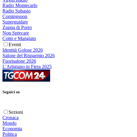
Radio Montecarlo
Radio Subasio
Comingsoon
Superguidatv
Zuppa di Porro
Non Sprecare
Cotto e Mangiato
Eventi
Identità Golose 2026
Salone del Risparmio 2026
Fuorisalone 2026
L'Artigiano in Fiera 2025
Seguici su
Sezioni
Cronaca
Mondo
Economia
Politica