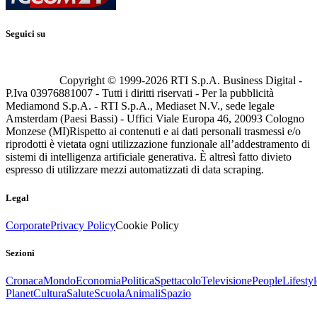
Seguici su
Copyright © 1999-
2026
RTI S.p.A. Business Digital -
P.Iva 03976881007 - Tutti i diritti riservati - Per la pubblicità
Mediamond S.p.A. - RTI S.p.A., Mediaset N.V., sede legale
Amsterdam (Paesi Bassi) - Uffici Viale Europa 46, 20093 Cologno
Monzese (MI)
Rispetto ai contenuti e ai dati personali trasmessi e/o
riprodotti è vietata ogni utilizzazione funzionale all’addestramento di
sistemi di intelligenza artificiale generativa. È altresì fatto divieto
espresso di utilizzare mezzi automatizzati di data scraping.
Legal
Corporate
Privacy Policy
Cookie Policy
Sezioni
Cronaca
Mondo
Economia
Politica
Spettacolo
Televisione
People
Lifestyl
Planet
Cultura
Salute
Scuola
Animali
Spazio