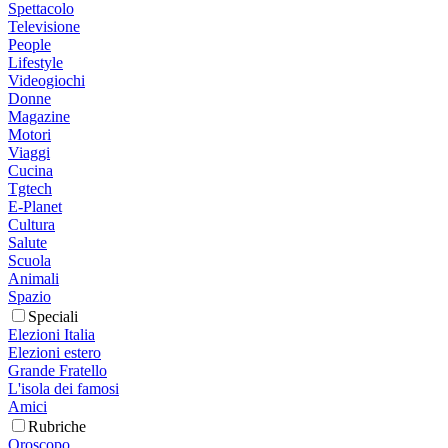
Spettacolo
Televisione
People
Lifestyle
Videogiochi
Donne
Magazine
Motori
Viaggi
Cucina
Tgtech
E-Planet
Cultura
Salute
Scuola
Animali
Spazio
Speciali
Elezioni Italia
Elezioni estero
Grande Fratello
L'isola dei famosi
Amici
Rubriche
Oroscopo