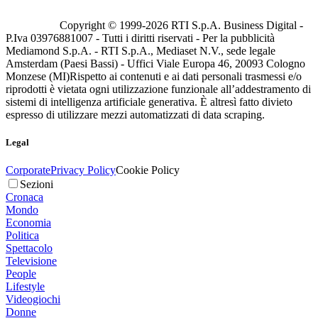
Copyright © 1999-
2026
RTI S.p.A. Business Digital -
P.Iva 03976881007 - Tutti i diritti riservati - Per la pubblicità
Mediamond S.p.A. - RTI S.p.A., Mediaset N.V., sede legale
Amsterdam (Paesi Bassi) - Uffici Viale Europa 46, 20093 Cologno
Monzese (MI)
Rispetto ai contenuti e ai dati personali trasmessi e/o
riprodotti è vietata ogni utilizzazione funzionale all’addestramento di
sistemi di intelligenza artificiale generativa. È altresì fatto divieto
espresso di utilizzare mezzi automatizzati di data scraping.
Legal
Corporate
Privacy Policy
Cookie Policy
Sezioni
Cronaca
Mondo
Economia
Politica
Spettacolo
Televisione
People
Lifestyle
Videogiochi
Donne