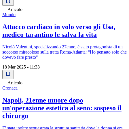
Articolo
Mondo
Attacco cardiaco in volo verso gli Usa,
medico tarantino le salva la vita
Nicolò Valentini, specializzando 27enne, è stato protagonista di un
soccorso miracoloso sulla tratta Roma-Atlanta: “Ho pensato solo che
dovevo fare presto"
18 Mar 2025 - 11:33
Articolo
Cronaca
Napoli, 21enne muore dopo
un'operazione estetica al seno: sospeso il
chirurgo
E' stata inoltre sequestrata la struttura sanitaria dove la donna si era