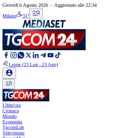
Giovedì 6 Agosto 2026
-
Aggiornato alle
22:34
Milano
31°
Leone
(23 Lug - 23 Ago)
Ultim'ora
Cronaca
Mondo
Economia
TgcomLab
Televisione