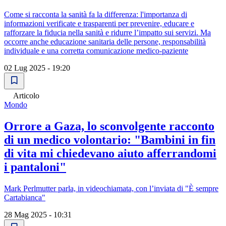
Come si racconta la sanità fa la differenza: l'importanza di
informazioni verificate e trasparenti per prevenire, educare e
rafforzare la fiducia nella sanità e ridurre l’impatto sui servizi. Ma
occorre anche educazione sanitaria delle persone, responsabilità
individuale e una corretta comunicazione medico-paziente
02 Lug 2025 - 19:20
Articolo
Mondo
Orrore a Gaza, lo sconvolgente racconto
di un medico volontario: "Bambini in fin
di vita mi chiedevano aiuto afferrandomi
i pantaloni"
Mark Perlmutter parla, in videochiamata, con l’inviata di "È sempre
Cartabianca"
28 Mag 2025 - 10:31