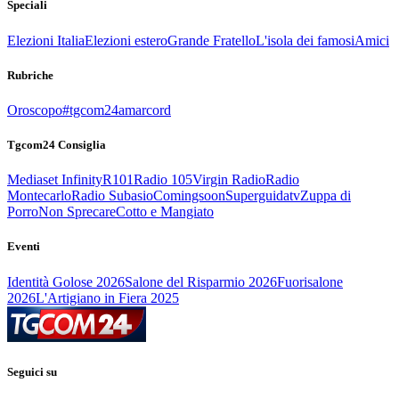
Speciali
Elezioni Italia
Elezioni estero
Grande Fratello
L'isola dei famosi
Amici
Rubriche
Oroscopo
#tgcom24amarcord
Tgcom24 Consiglia
Mediaset Infinity
R101
Radio 105
Virgin Radio
Radio
Montecarlo
Radio Subasio
Comingsoon
Superguidatv
Zuppa di
Porro
Non Sprecare
Cotto e Mangiato
Eventi
Identità Golose 2026
Salone del Risparmio 2026
Fuorisalone
2026
L'Artigiano in Fiera 2025
Seguici su