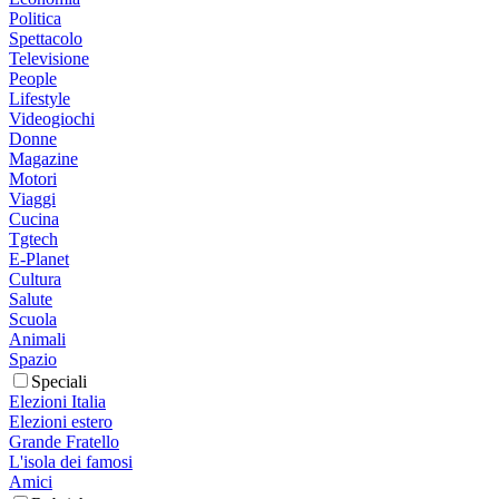
Politica
Spettacolo
Televisione
People
Lifestyle
Videogiochi
Donne
Magazine
Motori
Viaggi
Cucina
Tgtech
E-Planet
Cultura
Salute
Scuola
Animali
Spazio
Speciali
Elezioni Italia
Elezioni estero
Grande Fratello
L'isola dei famosi
Amici