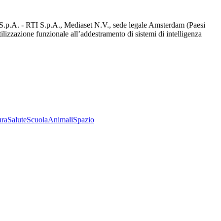
d S.p.A. - RTI S.p.A., Mediaset N.V., sede legale Amsterdam (Paesi
utilizzazione funzionale all’addestramento di sistemi di intelligenza
ura
Salute
Scuola
Animali
Spazio