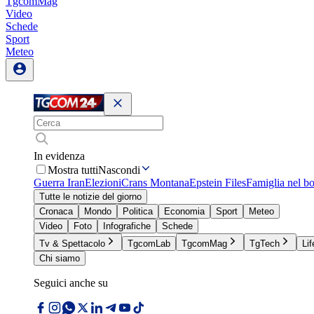
TgcomMag
Video
Schede
Sport
Meteo
In evidenza
Mostra tutti
Nascondi
Guerra Iran
Elezioni
Crans Montana
Epstein Files
Famiglia nel b
Tutte le notizie del giorno
Cronaca
Mondo
Politica
Economia
Sport
Meteo
Video
Foto
Infografiche
Schede
Tv & Spettacolo
TgcomLab
TgcomMag
TgTech
Lif
Chi siamo
Seguici anche su