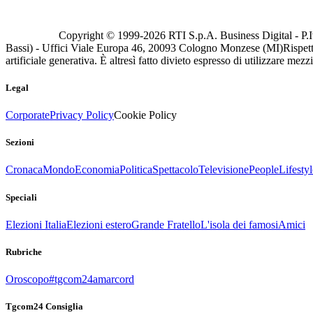
Copyright © 1999-
2026
RTI S.p.A. Business Digital - P.I
Bassi) - Uffici Viale Europa 46, 20093 Cologno Monzese (MI)
Rispett
artificiale generativa. È altresì fatto divieto espresso di utilizzare mez
Legal
Corporate
Privacy Policy
Cookie Policy
Sezioni
Cronaca
Mondo
Economia
Politica
Spettacolo
Televisione
People
Lifestyl
Speciali
Elezioni Italia
Elezioni estero
Grande Fratello
L'isola dei famosi
Amici
Rubriche
Oroscopo
#tgcom24amarcord
Tgcom24 Consiglia