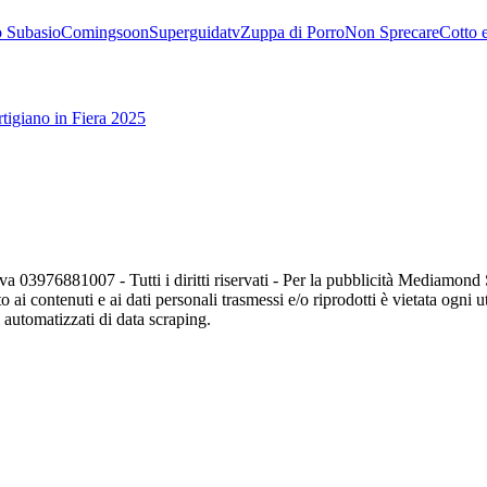
 Subasio
Comingsoon
Superguidatv
Zuppa di Porro
Non Sprecare
Cotto 
tigiano in Fiera 2025
va 03976881007 - Tutti i diritti riservati - Per la pubblicità Mediamon
o ai contenuti e ai dati personali trasmessi e/o riprodotti è vietata ogni 
zi automatizzati di data scraping.