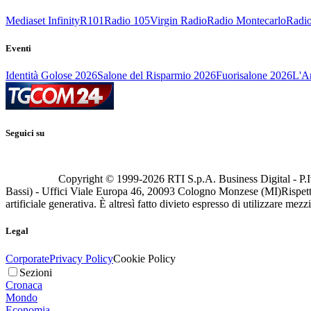
Mediaset Infinity
R101
Radio 105
Virgin Radio
Radio Montecarlo
Radio
Eventi
Identità Golose 2026
Salone del Risparmio 2026
Fuorisalone 2026
L'Ar
Seguici su
Copyright © 1999-
2026
RTI S.p.A. Business Digital - P.I
Bassi) - Uffici Viale Europa 46, 20093 Cologno Monzese (MI)
Rispett
artificiale generativa. È altresì fatto divieto espresso di utilizzare mez
Legal
Corporate
Privacy Policy
Cookie Policy
Sezioni
Cronaca
Mondo
Economia