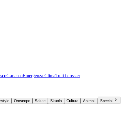
osco
Garlasco
Emergenza Clima
Tutti i dossier
estyle
Oroscopo
Salute
Skuola
Cultura
Animali
Speciali