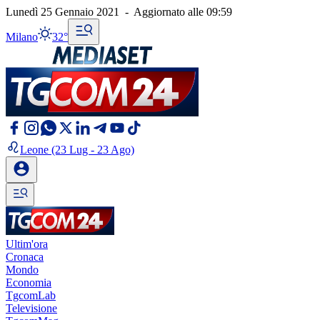
Lunedì 25 Gennaio 2021
-
Aggiornato alle
09:59
Milano
32°
Leone
(23 Lug - 23 Ago)
Ultim'ora
Cronaca
Mondo
Economia
TgcomLab
Televisione