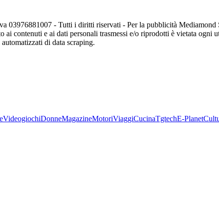
va 03976881007 - Tutti i diritti riservati - Per la pubblicità Mediamon
o ai contenuti e ai dati personali trasmessi e/o riprodotti è vietata ogni 
zi automatizzati di data scraping.
e
Videogiochi
Donne
Magazine
Motori
Viaggi
Cucina
Tgtech
E-Planet
Cult