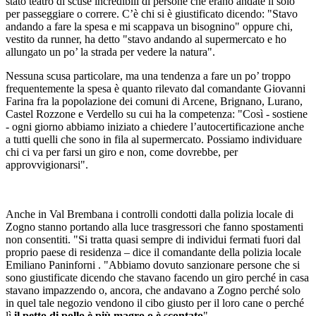
stato teatro di scuse incredibili di persone che erano andate lì solo
per passeggiare o correre. C’è chi si è giustificato dicendo: "Stavo
andando a fare la spesa e mi scappava un bisognino" oppure chi,
vestito da runner, ha detto "stavo andando al supermercato e ho
allungato un po’ la strada per vedere la natura".
Nessuna scusa particolare, ma una tendenza a fare un po’ troppo
frequentemente la spesa è quanto rilevato dal comandante Giovanni
Farina fra la popolazione dei comuni di Arcene, Brignano, Lurano,
Castel Rozzone e Verdello su cui ha la competenza: "Così - sostiene
- ogni giorno abbiamo iniziato a chiedere l’autocertificazione anche
a tutti quelli che sono in fila al supermercato. Possiamo individuare
chi ci va per farsi un giro e non, come dovrebbe, per
approvvigionarsi".
Anche in Val Brembana i controlli condotti dalla polizia locale di
Zogno stanno portando alla luce trasgressori che fanno spostamenti
non consentiti. "Si tratta quasi sempre di individui fermati fuori dal
proprio paese di residenza – dice il comandante della polizia locale
Emiliano Paninforni . "Abbiamo dovuto sanzionare persone che si
sono giustificate dicendo che stavano facendo un giro perché in casa
stavano impazzendo o, ancora, che andavano a Zogno perché solo
in quel tale negozio vendono il cibo giusto per il loro cane o perché
lì
il petto di pollo è più magro o è scontato
".