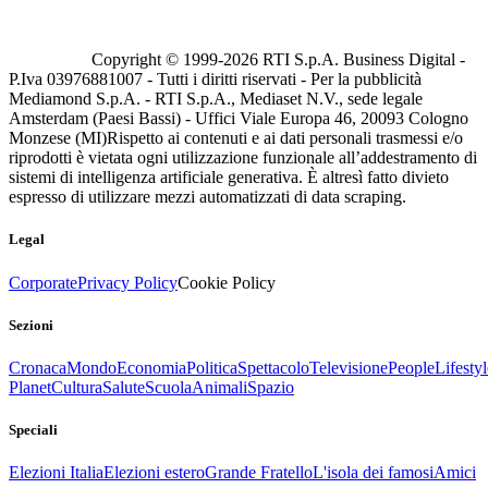
Copyright © 1999-
2026
RTI S.p.A. Business Digital -
P.Iva 03976881007 - Tutti i diritti riservati - Per la pubblicità
Mediamond S.p.A. - RTI S.p.A., Mediaset N.V., sede legale
Amsterdam (Paesi Bassi) - Uffici Viale Europa 46, 20093 Cologno
Monzese (MI)
Rispetto ai contenuti e ai dati personali trasmessi e/o
riprodotti è vietata ogni utilizzazione funzionale all’addestramento di
sistemi di intelligenza artificiale generativa. È altresì fatto divieto
espresso di utilizzare mezzi automatizzati di data scraping.
Legal
Corporate
Privacy Policy
Cookie Policy
Sezioni
Cronaca
Mondo
Economia
Politica
Spettacolo
Televisione
People
Lifestyl
Planet
Cultura
Salute
Scuola
Animali
Spazio
Speciali
Elezioni Italia
Elezioni estero
Grande Fratello
L'isola dei famosi
Amici