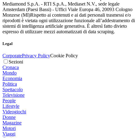
Mediamond S.p.A. - RTI S.p.A., Mediaset N.V., sede legale
Amsterdam (Paesi Bassi) - Uffici Viale Europa 46, 20093 Cologno
Monzese (MI)
Rispetto ai contenuti e ai dati personali trasmessi e/o
riprodotti è vietata ogni utilizzazione funzionale all’addestramento di
sistemi di intelligenza artificiale generativa. È altresì fatto divieto
espresso di utilizzare mezzi automatizzati di data scraping.
Legal
Corporate
Privacy Policy
Cookie Policy
Sezioni
Cronaca
Mondo
Economia
Politica
Spettacolo
Televisione
People
Lifestyle
Videogiochi
Donne
Magazine
Motori
Viaggi