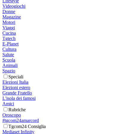
Lifestyle
Videogiochi
Donne
Magazine
Motori
Viaggi
Cucina
Tgtech
E-Planet
Cultura
Salute
Scuola
Animali
Spazio
Speciali
Elezioni Italia
Elezioni estero
Grande Fratello
L'isola dei famosi
Amici
Rubriche
Oroscopo
#tgcom24amarcord
Tgcom24 Consiglia
Mediaset Infinity