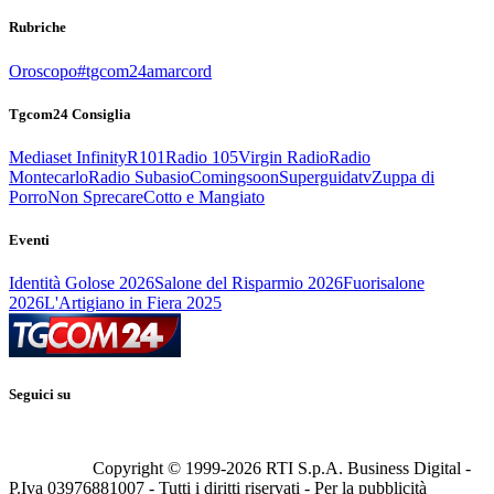
Rubriche
Oroscopo
#tgcom24amarcord
Tgcom24 Consiglia
Mediaset Infinity
R101
Radio 105
Virgin Radio
Radio
Montecarlo
Radio Subasio
Comingsoon
Superguidatv
Zuppa di
Porro
Non Sprecare
Cotto e Mangiato
Eventi
Identità Golose 2026
Salone del Risparmio 2026
Fuorisalone
2026
L'Artigiano in Fiera 2025
Seguici su
Copyright © 1999-
2026
RTI S.p.A. Business Digital -
P.Iva 03976881007 - Tutti i diritti riservati - Per la pubblicità