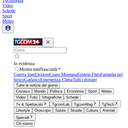
TgcomMag
Video
Schede
Sport
Meteo
In evidenza
Mostra tutti
Nascondi
Guerra Iran
Elezioni
Crans Montana
Epstein Files
Famiglia nel
bosco
Garlasco
Emergenza Clima
Tutti i dossier
Tutte le notizie del giorno
Cronaca
Mondo
Politica
Economia
Sport
Meteo
Video
Foto
Infografiche
Schede
Tv & Spettacolo
TgcomLab
TgcomMag
TgTech
Lifestyle
Oroscopo
Salute
Skuola
Cultura
Animali
Speciali
Chi siamo