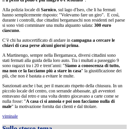
Alla polizia locale di
Sarnico
, sul lago d'Iseo, che li ha fermati
hanno semplicemente risposto: "Volevamo fare un giro". E così,
durante i controlli, due cittadini bergamaschi non residenti nel paese
si sono visti comminare una multa alquanto salata:
300 euro
ciascuno
.
C’è chi ha autocertificato di andare in
campagna a cercare le
chiavi di casa perse alcuni giorni prima
.
A Martinengo, sempre nella Bergamasca, diversi cittadini sono
stati fermati alla guida della loro auto. Tra i multati a passeggio 9
sono ragazzi tra i 20 e trent’anni: "
Siamo a conoscenza di tutto,
ma non ce la facciamo più a stare in casa
" la giustificazione dei
più, che non è bastata a evitare le multe.
Sanzionati anche i bar, per il mancato rispetto della chiusura. In un
piccolo locale del centro, con serrande abbassate, gli avventori
entravano dal retro e una volta dentro giocavano a carte come se
nulla fosse: "
A casa ci si annoia e poi non facciamo nulla di
male
" la motivazione fornita dai clienti e dal titolare.
viminale
Sullo stesso tema