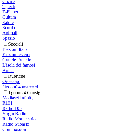
Cucina
Tgtech
E-Planet
Cultura
Salute
Scuola
Animali
Spazio
Speciali
Elezioni Italia
Elezioni estero
Grande Fratello
L'isola dei famosi
Amici
Rubriche
Oroscopo
#tgcom24amarcord
Tgcom24 Consiglia
Mediaset Infinity
R101
Radio 105
Virgin Radio
Radio Montecarlo
Radio Subasio
Comingsoon