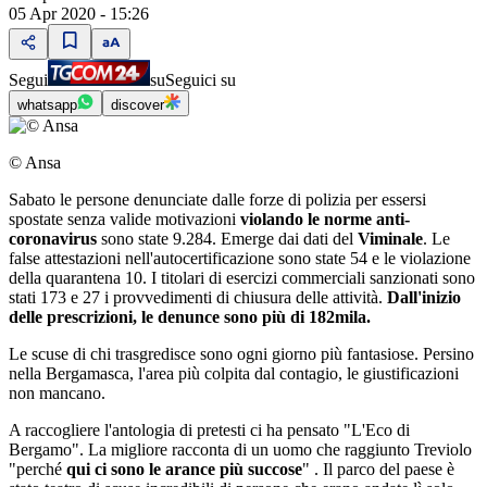
05 Apr 2020 - 15:26
Segui
su
Seguici su
whatsapp
discover
© Ansa
Sabato le persone denunciate dalle forze di polizia per essersi
spostate senza valide motivazioni
violando le norme anti-
coronavirus
sono state 9.284. Emerge dai dati del
Viminale
. Le
false attestazioni nell'autocertificazione sono state 54 e le violazione
della quarantena 10. I titolari di esercizi commerciali sanzionati sono
stati 173 e 27 i provvedimenti di chiusura delle attività.
Dall'inizio
delle prescrizioni, le denunce sono più di 182mila.
Le scuse di chi trasgredisce sono ogni giorno più fantasiose. Persino
nella Bergamasca, l'area più colpita dal contagio, le giustificazioni
non mancano.
A raccogliere l'antologia di pretesti ci ha pensato "L'Eco di
Bergamo". La migliore racconta di un uomo che raggiunto Treviolo
"perché
qui ci sono le arance più succose
" . Il parco del paese è