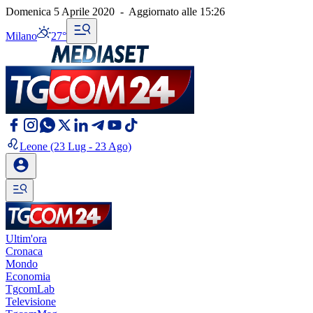
Domenica 5 Aprile 2020
-
Aggiornato alle
15:26
Milano
27°
Leone
(23 Lug - 23 Ago)
Ultim'ora
Cronaca
Mondo
Economia
TgcomLab
Televisione