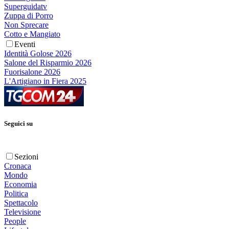
Superguidatv
Zuppa di Porro
Non Sprecare
Cotto e Mangiato
Eventi
Identità Golose 2026
Salone del Risparmio 2026
Fuorisalone 2026
L'Artigiano in Fiera 2025
Seguici su
Sezioni
Cronaca
Mondo
Economia
Politica
Spettacolo
Televisione
People