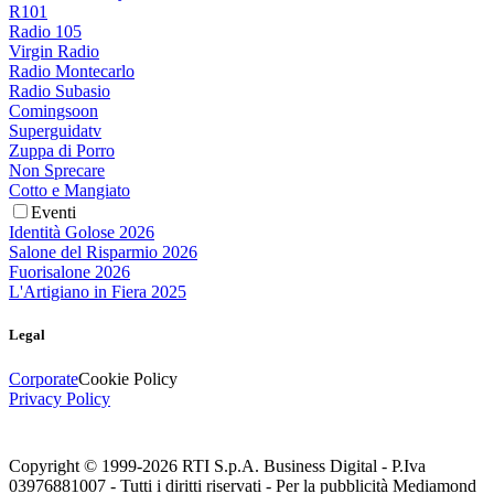
R101
Radio 105
Virgin Radio
Radio Montecarlo
Radio Subasio
Comingsoon
Superguidatv
Zuppa di Porro
Non Sprecare
Cotto e Mangiato
Eventi
Identità Golose 2026
Salone del Risparmio 2026
Fuorisalone 2026
L'Artigiano in Fiera 2025
Legal
Corporate
Cookie Policy
Privacy Policy
Copyright © 1999-
2026
RTI S.p.A. Business Digital - P.Iva
03976881007 - Tutti i diritti riservati - Per la pubblicità Mediamond