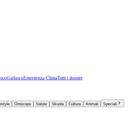
osco
Garlasco
Emergenza Clima
Tutti i dossier
estyle
Oroscopo
Salute
Skuola
Cultura
Animali
Speciali