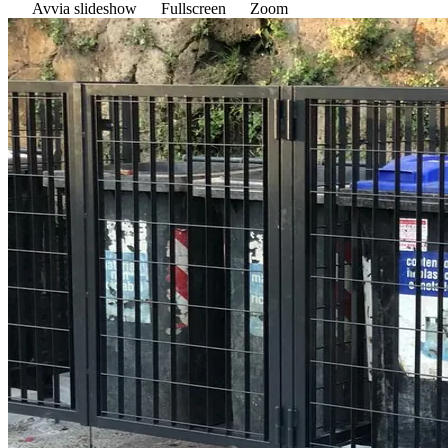
Avvia slideshow
Fullscreen
Zoom