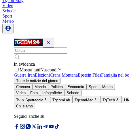
TgcomMag
Video
Schede
Sport
Meteo
In evidenza
Mostra tutti
Nascondi
Guerra Iran
Elezioni
Crans Montana
Epstein Files
Famiglia nel b
Tutte le notizie del giorno
Cronaca
Mondo
Politica
Economia
Sport
Meteo
Video
Foto
Infografiche
Schede
Tv & Spettacolo
TgcomLab
TgcomMag
TgTech
Lif
Chi siamo
Seguici anche su