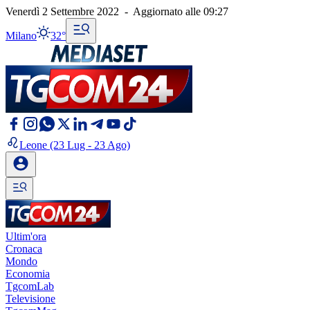
Venerdì 2 Settembre 2022
-
Aggiornato alle
09:27
Milano
32°
Leone
(23 Lug - 23 Ago)
Ultim'ora
Cronaca
Mondo
Economia
TgcomLab
Televisione