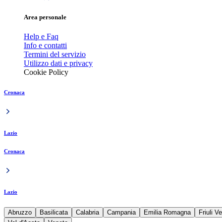
Area personale
Help e Faq
Info e contatti
Termini del servizio
Utilizzo dati e privacy
Cookie Policy
Cronaca
Lazio
Cronaca
Lazio
Abruzzo
Basilicata
Calabria
Campania
Emilia Romagna
Friuli V