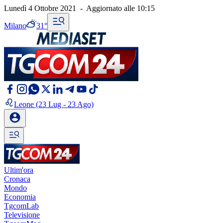
Lunedì 4 Ottobre 2021
-
Aggiornato alle
10:15
Milano
31°
Leone
(23 Lug - 23 Ago)
Ultim'ora
Cronaca
Mondo
Economia
TgcomLab
Televisione