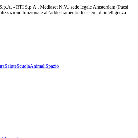
d S.p.A. - RTI S.p.A., Mediaset N.V., sede legale Amsterdam (Paesi
utilizzazione funzionale all’addestramento di sistemi di intelligenza
ura
Salute
Scuola
Animali
Spazio