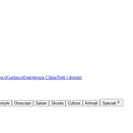
osco
Garlasco
Emergenza Clima
Tutti i dossier
estyle
Oroscopo
Salute
Skuola
Cultura
Animali
Speciali