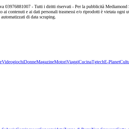
va 03976881007 - Tutti i diritti riservati - Per la pubblicità Mediamon
o ai contenuti e ai dati personali trasmessi e/o riprodotti è vietata ogni 
zi automatizzati di data scraping.
e
Videogiochi
Donne
Magazine
Motori
Viaggi
Cucina
Tgtech
E-Planet
Cult