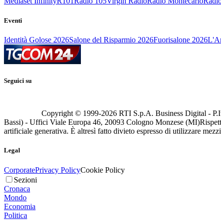
Mediaset Infinity
R101
Radio 105
Virgin Radio
Radio Montecarlo
Radio
Eventi
Identità Golose 2026
Salone del Risparmio 2026
Fuorisalone 2026
L'Ar
Seguici su
Copyright © 1999-
2026
RTI S.p.A. Business Digital - P.I
Bassi) - Uffici Viale Europa 46, 20093 Cologno Monzese (MI)
Rispett
artificiale generativa. È altresì fatto divieto espresso di utilizzare mez
Legal
Corporate
Privacy Policy
Cookie Policy
Sezioni
Cronaca
Mondo
Economia
Politica