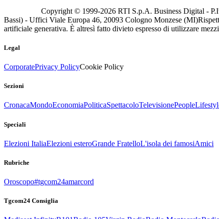
Copyright © 1999-
2026
RTI S.p.A. Business Digital - P.I
Bassi) - Uffici Viale Europa 46, 20093 Cologno Monzese (MI)
Rispett
artificiale generativa. È altresì fatto divieto espresso di utilizzare mez
Legal
Corporate
Privacy Policy
Cookie Policy
Sezioni
Cronaca
Mondo
Economia
Politica
Spettacolo
Televisione
People
Lifestyl
Speciali
Elezioni Italia
Elezioni estero
Grande Fratello
L'isola dei famosi
Amici
Rubriche
Oroscopo
#tgcom24amarcord
Tgcom24 Consiglia