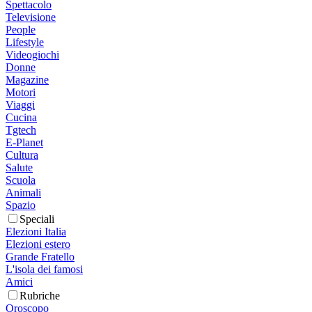
Spettacolo
Televisione
People
Lifestyle
Videogiochi
Donne
Magazine
Motori
Viaggi
Cucina
Tgtech
E-Planet
Cultura
Salute
Scuola
Animali
Spazio
Speciali
Elezioni Italia
Elezioni estero
Grande Fratello
L'isola dei famosi
Amici
Rubriche
Oroscopo