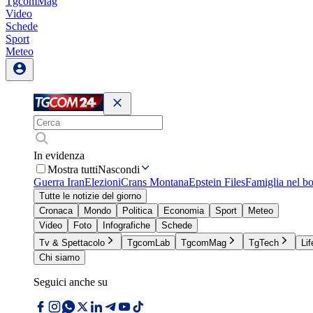
TgcomMag
Video
Schede
Sport
Meteo
In evidenza
Mostra tutti
Nascondi
Guerra Iran
Elezioni
Crans Montana
Epstein Files
Famiglia nel b
Tutte le notizie del giorno
Cronaca
Mondo
Politica
Economia
Sport
Meteo
Video
Foto
Infografiche
Schede
Tv & Spettacolo
TgcomLab
TgcomMag
TgTech
Lif
Chi siamo
Seguici anche su