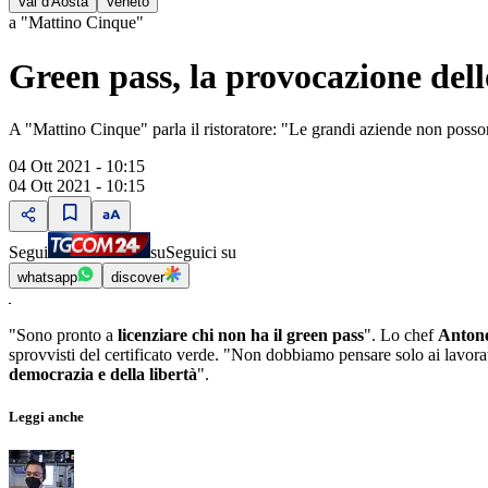
Val d'Aosta
Veneto
a "Mattino Cinque"
Green pass, la provocazione dell
A "Mattino Cinque" parla il ristoratore: "Le grandi aziende non posson
04 Ott 2021 - 10:15
04 Ott 2021 - 10:15
Segui
su
Seguici su
whatsapp
discover
"Sono pronto a
licenziare chi non ha il green pass
". Lo chef
Antone
sprovvisti del certificato verde. "Non dobbiamo pensare solo ai lavor
democrazia e della libertà
".
Leggi anche