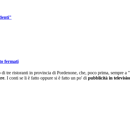
denti"
to fermati
io di tre ristoranti in provincia di Pordenone, che, poco prima, sempre a
ere
. I conti se li è fatto oppure si è fatto un po' di
pubblicità in televisi