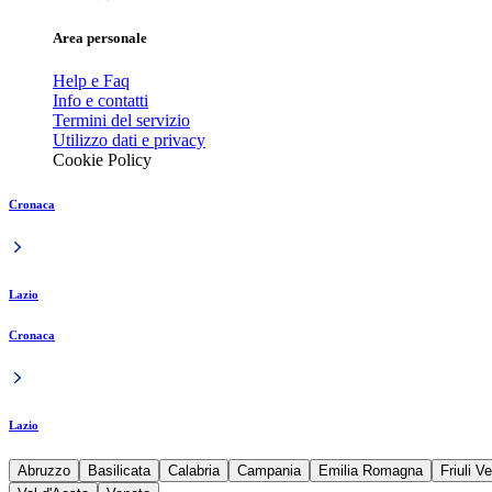
Area personale
Help e Faq
Info e contatti
Termini del servizio
Utilizzo dati e privacy
Cookie Policy
Cronaca
Lazio
Cronaca
Lazio
Abruzzo
Basilicata
Calabria
Campania
Emilia Romagna
Friuli V