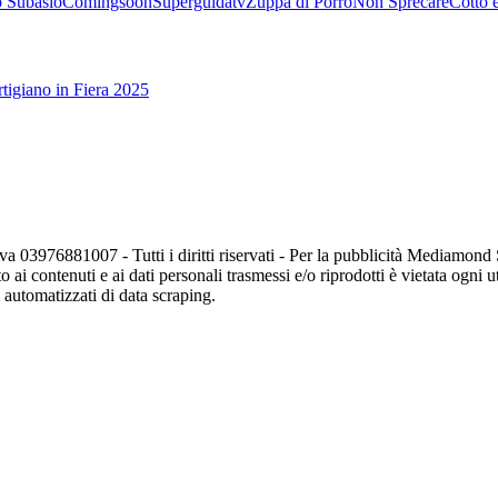
 Subasio
Comingsoon
Superguidatv
Zuppa di Porro
Non Sprecare
Cotto 
tigiano in Fiera 2025
va 03976881007 - Tutti i diritti riservati - Per la pubblicità Mediamon
o ai contenuti e ai dati personali trasmessi e/o riprodotti è vietata ogni 
zi automatizzati di data scraping.