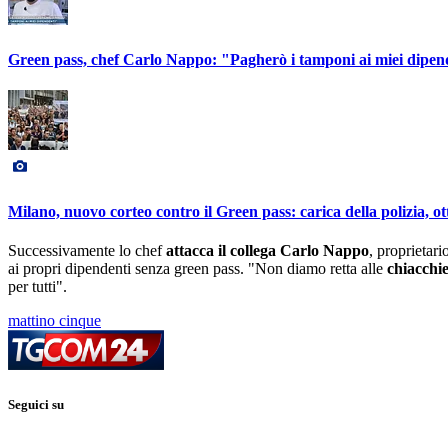
Green pass, chef Carlo Nappo: "Pagherò i tamponi ai miei dipen
Milano, nuovo corteo contro il Green pass: carica della polizia, ot
Successivamente lo chef
attacca il collega Carlo Nappo
, proprietar
ai propri dipendenti senza green pass. "Non diamo retta alle
chiacchi
per tutti".
mattino cinque
Seguici su