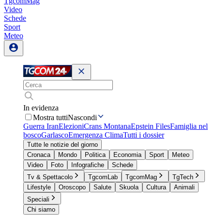
TgcomMag
Video
Schede
Sport
Meteo
In evidenza
Mostra tutti
Nascondi
Guerra Iran
Elezioni
Crans Montana
Epstein Files
Famiglia nel
bosco
Garlasco
Emergenza Clima
Tutti i dossier
Tutte le notizie del giorno
Cronaca
Mondo
Politica
Economia
Sport
Meteo
Video
Foto
Infografiche
Schede
Tv & Spettacolo
TgcomLab
TgcomMag
TgTech
Lifestyle
Oroscopo
Salute
Skuola
Cultura
Animali
Speciali
Chi siamo