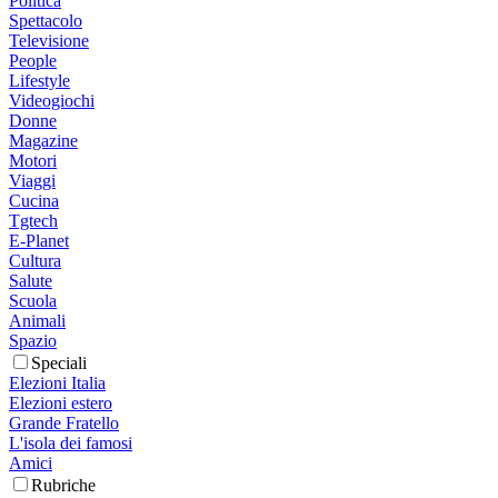
Politica
Spettacolo
Televisione
People
Lifestyle
Videogiochi
Donne
Magazine
Motori
Viaggi
Cucina
Tgtech
E-Planet
Cultura
Salute
Scuola
Animali
Spazio
Speciali
Elezioni Italia
Elezioni estero
Grande Fratello
L'isola dei famosi
Amici
Rubriche