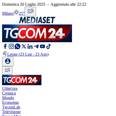
Domenica 20 Luglio 2025
-
Aggiornato alle
22:22
Milano
25°
Leone
(23 Lug - 23 Ago)
Ultim'ora
Cronaca
Mondo
Economia
TgcomLab
Televisione