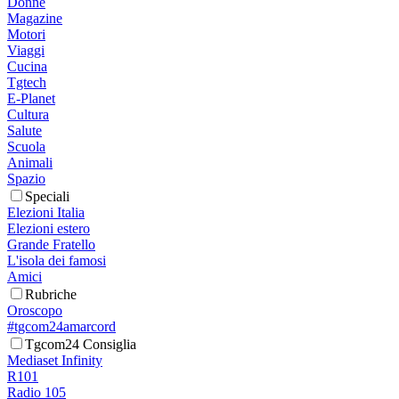
Donne
Magazine
Motori
Viaggi
Cucina
Tgtech
E-Planet
Cultura
Salute
Scuola
Animali
Spazio
Speciali
Elezioni Italia
Elezioni estero
Grande Fratello
L'isola dei famosi
Amici
Rubriche
Oroscopo
#tgcom24amarcord
Tgcom24 Consiglia
Mediaset Infinity
R101
Radio 105