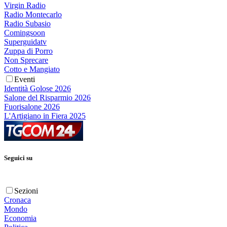
Virgin Radio
Radio Montecarlo
Radio Subasio
Comingsoon
Superguidatv
Zuppa di Porro
Non Sprecare
Cotto e Mangiato
Eventi
Identità Golose 2026
Salone del Risparmio 2026
Fuorisalone 2026
L'Artigiano in Fiera 2025
Seguici su
Sezioni
Cronaca
Mondo
Economia