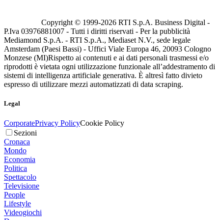
Copyright © 1999-
2026
RTI S.p.A. Business Digital -
P.Iva 03976881007 - Tutti i diritti riservati - Per la pubblicità
Mediamond S.p.A. - RTI S.p.A., Mediaset N.V., sede legale
Amsterdam (Paesi Bassi) - Uffici Viale Europa 46, 20093 Cologno
Monzese (MI)
Rispetto ai contenuti e ai dati personali trasmessi e/o
riprodotti è vietata ogni utilizzazione funzionale all’addestramento di
sistemi di intelligenza artificiale generativa. È altresì fatto divieto
espresso di utilizzare mezzi automatizzati di data scraping.
Legal
Corporate
Privacy Policy
Cookie Policy
Sezioni
Cronaca
Mondo
Economia
Politica
Spettacolo
Televisione
People
Lifestyle
Videogiochi