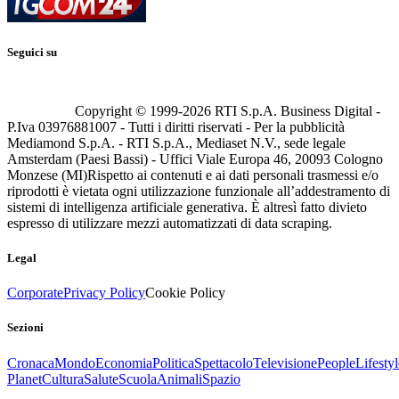
Seguici su
Copyright © 1999-
2026
RTI S.p.A. Business Digital -
P.Iva 03976881007 - Tutti i diritti riservati - Per la pubblicità
Mediamond S.p.A. - RTI S.p.A., Mediaset N.V., sede legale
Amsterdam (Paesi Bassi) - Uffici Viale Europa 46, 20093 Cologno
Monzese (MI)
Rispetto ai contenuti e ai dati personali trasmessi e/o
riprodotti è vietata ogni utilizzazione funzionale all’addestramento di
sistemi di intelligenza artificiale generativa. È altresì fatto divieto
espresso di utilizzare mezzi automatizzati di data scraping.
Legal
Corporate
Privacy Policy
Cookie Policy
Sezioni
Cronaca
Mondo
Economia
Politica
Spettacolo
Televisione
People
Lifestyl
Planet
Cultura
Salute
Scuola
Animali
Spazio