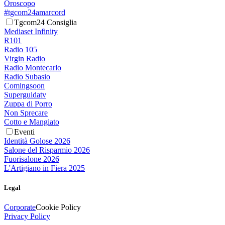
Oroscopo
#tgcom24amarcord
Tgcom24 Consiglia
Mediaset Infinity
R101
Radio 105
Virgin Radio
Radio Montecarlo
Radio Subasio
Comingsoon
Superguidatv
Zuppa di Porro
Non Sprecare
Cotto e Mangiato
Eventi
Identità Golose 2026
Salone del Risparmio 2026
Fuorisalone 2026
L'Artigiano in Fiera 2025
Legal
Corporate
Cookie Policy
Privacy Policy