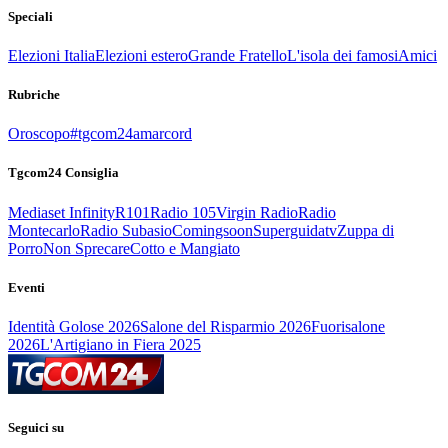
Speciali
Elezioni Italia
Elezioni estero
Grande Fratello
L'isola dei famosi
Amici
Rubriche
Oroscopo
#tgcom24amarcord
Tgcom24 Consiglia
Mediaset Infinity
R101
Radio 105
Virgin Radio
Radio
Montecarlo
Radio Subasio
Comingsoon
Superguidatv
Zuppa di
Porro
Non Sprecare
Cotto e Mangiato
Eventi
Identità Golose 2026
Salone del Risparmio 2026
Fuorisalone
2026
L'Artigiano in Fiera 2025
Seguici su