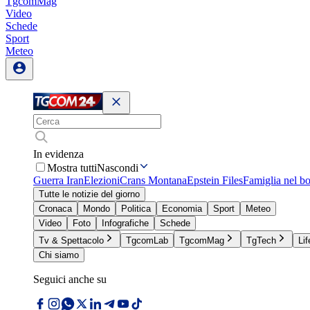
TgcomMag
Video
Schede
Sport
Meteo
In evidenza
Mostra tutti
Nascondi
Guerra Iran
Elezioni
Crans Montana
Epstein Files
Famiglia nel b
Tutte le notizie del giorno
Cronaca
Mondo
Politica
Economia
Sport
Meteo
Video
Foto
Infografiche
Schede
Tv & Spettacolo
TgcomLab
TgcomMag
TgTech
Lif
Chi siamo
Seguici anche su