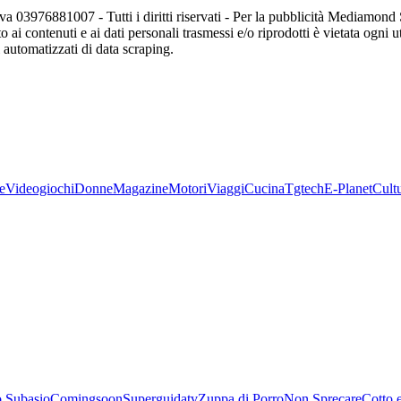
va 03976881007 - Tutti i diritti riservati - Per la pubblicità Mediamon
o ai contenuti e ai dati personali trasmessi e/o riprodotti è vietata ogni 
zi automatizzati di data scraping.
e
Videogiochi
Donne
Magazine
Motori
Viaggi
Cucina
Tgtech
E-Planet
Cult
 Subasio
Comingsoon
Superguidatv
Zuppa di Porro
Non Sprecare
Cotto 