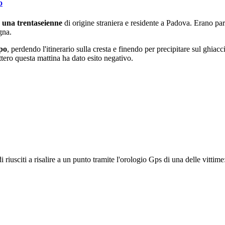
o
 una trentaseienne
di origine straniera e residente a Padova. Erano part
gna.
po
, perdendo l'itinerario sulla cresta e finendo per precipitare sul ghiacc
ttero questa mattina ha dato esito negativo.
riusciti a risalire a un punto tramite l'orologio Gps di una delle vittim