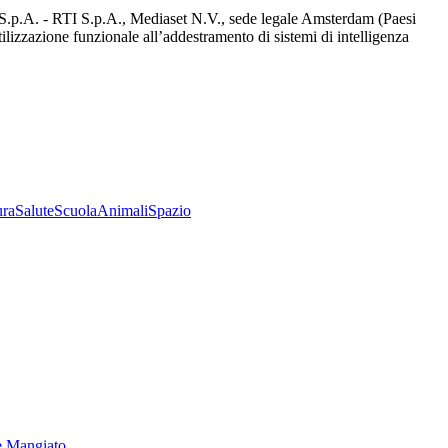
d S.p.A. - RTI S.p.A., Mediaset N.V., sede legale Amsterdam (Paesi
utilizzazione funzionale all’addestramento di sistemi di intelligenza
ura
Salute
Scuola
Animali
Spazio
e Mangiato