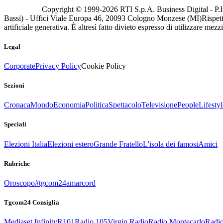
Copyright © 1999-
2026
RTI S.p.A. Business Digital - P.I
Bassi) - Uffici Viale Europa 46, 20093 Cologno Monzese (MI)
Rispett
artificiale generativa. È altresì fatto divieto espresso di utilizzare mez
Legal
Corporate
Privacy Policy
Cookie Policy
Sezioni
Cronaca
Mondo
Economia
Politica
Spettacolo
Televisione
People
Lifestyl
Speciali
Elezioni Italia
Elezioni estero
Grande Fratello
L'isola dei famosi
Amici
Rubriche
Oroscopo
#tgcom24amarcord
Tgcom24 Consiglia
Mediaset Infinity
R101
Radio 105
Virgin Radio
Radio Montecarlo
Radio