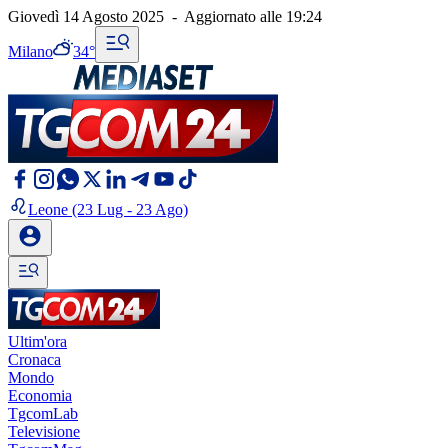
Giovedì 14 Agosto 2025
-
Aggiornato alle
19:24
Milano
34°
Leone
(23 Lug - 23 Ago)
Ultim'ora
Cronaca
Mondo
Economia
TgcomLab
Televisione