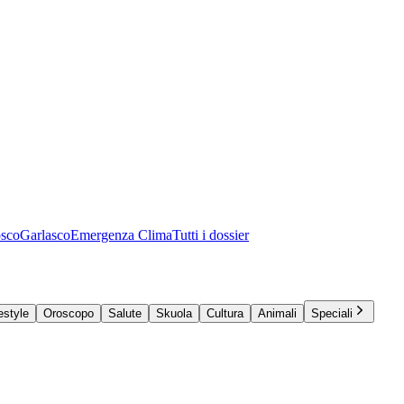
osco
Garlasco
Emergenza Clima
Tutti i dossier
estyle
Oroscopo
Salute
Skuola
Cultura
Animali
Speciali