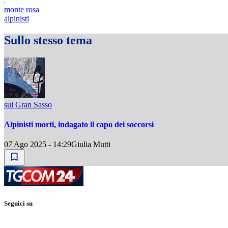
monte rosa
alpinisti
Sullo stesso tema
sul Gran Sasso
Alpinisti morti, indagato il capo dei soccorsi
07 Ago 2025 - 14:29
Giulia Mutti
Seguici su