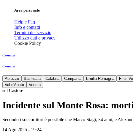
Area personale
Help e Faq
Info e contatti
Termini del servizio
Utilizzo dati e privacy
Cookie Policy
Cronaca
Cronaca
Abruzzo
Basilicata
Calabria
Campania
Emilia Romagna
Friuli V
Val d'Aosta
Veneto
sul Castore
Incidente sul Monte Rosa: morti 
Secondo i soccorritori è possibile che Marco Stagi, 34 anni, e Alexandr
14 Ago 2025 - 19:24