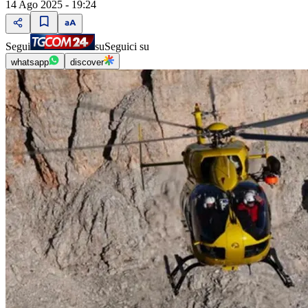
14 Ago 2025 - 19:24
Segui
su
Seguici su
whatsapp
discover