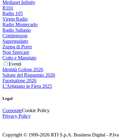
Mediaset Infinity
R101
Radio 105
Virgin Radio
Radio Montecarlo
Radio Subasio
Comingsoon
Superguidatv
Zuppa di Porro
Non Sprecare
Cotto e Mangiato
Eventi
Identità Golose 2026
Salone del Risparmio 2026
Fuorisalone 2026
L'Artigiano in Fiera 2025
Legal
Corporate
Cookie Policy
Privacy Policy
Copyright © 1999-
2026
RTI S.p.A. Business Digital - P.Iva