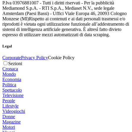
P.Iva 03976881007 - Tutti i diritti riservati - Per la pubblicità
Mediamond S.p.A. - RTI S.p.A., Mediaset N.V., sede legale
Amsterdam (Paesi Bassi) - Uffici Viale Europa 46, 20093 Cologno
Monzese (MI)
Rispetto ai contenuti e ai dati personali trasmessi e/o
riprodotti è vietata ogni utilizzazione funzionale all’addestramento di
sistemi di intelligenza artificiale generativa. È altresì fatto divieto
espresso di utilizzare mezzi automatizzati di data scraping.
Legal
Corporate
Privacy Policy
Cookie Policy
Sezioni
Cronaca
Mondo
Economia
Politica
Spettacolo
Televisione
People
Lifestyle
Videogiochi
Donne
Magazine
Motori