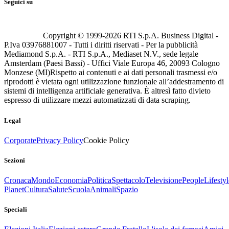
Seguici su
Copyright © 1999-
2026
RTI S.p.A. Business Digital -
P.Iva 03976881007 - Tutti i diritti riservati - Per la pubblicità
Mediamond S.p.A. - RTI S.p.A., Mediaset N.V., sede legale
Amsterdam (Paesi Bassi) - Uffici Viale Europa 46, 20093 Cologno
Monzese (MI)
Rispetto ai contenuti e ai dati personali trasmessi e/o
riprodotti è vietata ogni utilizzazione funzionale all’addestramento di
sistemi di intelligenza artificiale generativa. È altresì fatto divieto
espresso di utilizzare mezzi automatizzati di data scraping.
Legal
Corporate
Privacy Policy
Cookie Policy
Sezioni
Cronaca
Mondo
Economia
Politica
Spettacolo
Televisione
People
Lifestyl
Planet
Cultura
Salute
Scuola
Animali
Spazio
Speciali