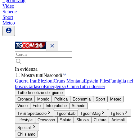
TgcomMag
Video
Schede
Sport
Meteo
In evidenza
Mostra tutti
Nascondi
Guerra Iran
Elezioni
Crans Montana
Epstein Files
Famiglia nel
bosco
Garlasco
Emergenza Clima
Tutti i dossier
Tutte le notizie del giorno
Cronaca
Mondo
Politica
Economia
Sport
Meteo
Video
Foto
Infografiche
Schede
Tv & Spettacolo
TgcomLab
TgcomMag
TgTech
Lifestyle
Oroscopo
Salute
Skuola
Cultura
Animali
Speciali
Chi siamo