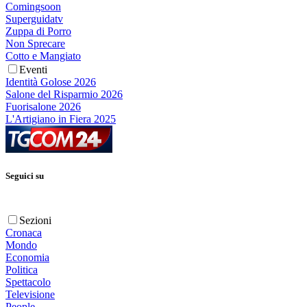
Comingsoon
Superguidatv
Zuppa di Porro
Non Sprecare
Cotto e Mangiato
Eventi
Identità Golose 2026
Salone del Risparmio 2026
Fuorisalone 2026
L'Artigiano in Fiera 2025
Seguici su
Sezioni
Cronaca
Mondo
Economia
Politica
Spettacolo
Televisione
People