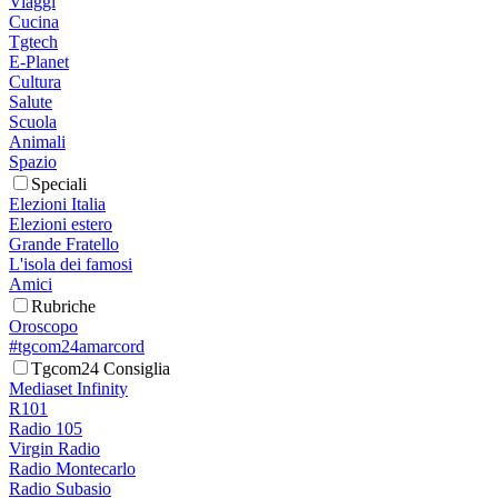
Viaggi
Cucina
Tgtech
E-Planet
Cultura
Salute
Scuola
Animali
Spazio
Speciali
Elezioni Italia
Elezioni estero
Grande Fratello
L'isola dei famosi
Amici
Rubriche
Oroscopo
#tgcom24amarcord
Tgcom24 Consiglia
Mediaset Infinity
R101
Radio 105
Virgin Radio
Radio Montecarlo
Radio Subasio