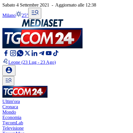
Sabato 4 Settembre 2021
-
Aggiornato alle
12:38
Milano
25°
Leone
(23 Lug - 23 Ago)
Ultim'ora
Cronaca
Mondo
Economia
TgcomLab
Televisione