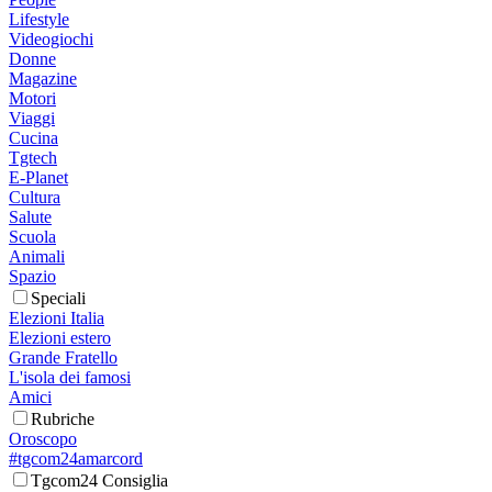
Lifestyle
Videogiochi
Donne
Magazine
Motori
Viaggi
Cucina
Tgtech
E-Planet
Cultura
Salute
Scuola
Animali
Spazio
Speciali
Elezioni Italia
Elezioni estero
Grande Fratello
L'isola dei famosi
Amici
Rubriche
Oroscopo
#tgcom24amarcord
Tgcom24 Consiglia