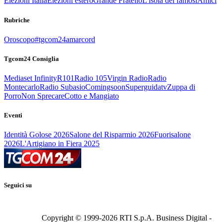
Elezioni Italia
Elezioni estero
Grande Fratello
L'isola dei famosi
Amici
Rubriche
Oroscopo
#tgcom24amarcord
Tgcom24 Consiglia
Mediaset Infinity
R101
Radio 105
Virgin Radio
Radio
Montecarlo
Radio Subasio
Comingsoon
Superguidatv
Zuppa di
Porro
Non Sprecare
Cotto e Mangiato
Eventi
Identità Golose 2026
Salone del Risparmio 2026
Fuorisalone
2026
L'Artigiano in Fiera 2025
Seguici su
Copyright © 1999-
2026
RTI S.p.A. Business Digital -