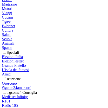
Magazine
Motori
Viaggi
Cucina
Tgtech
E-Planet
Cultura
Salute
Scuola
Animali
Spazio
Speciali
Elezioni Italia
Elezioni estero
Grande Fratello
L'isola dei famosi
Amici
Rubriche
Oroscopo
#tgcom24amarcord
Tgcom24 Consiglia
Mediaset Infinity
R101
Radio 105