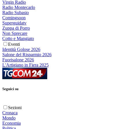
Virgin Radio
Radio Montecarlo
Radio Subasio
Comingsoon
Superguidatv
Zuppa di Porro
Non Sprecare
Cotto e Mangiato
Eventi
Identità Golose 2026
Salone del Risparmio 2026
Fuorisalone 2026
L'Artigiano in Fiera 2025
Seguici su
Sezioni
Cronaca
Mondo
Economia
Politica