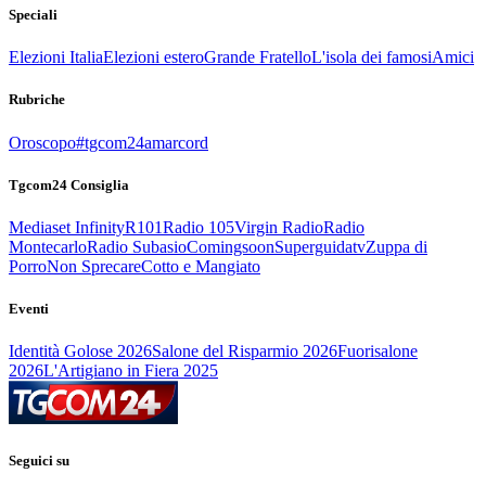
Speciali
Elezioni Italia
Elezioni estero
Grande Fratello
L'isola dei famosi
Amici
Rubriche
Oroscopo
#tgcom24amarcord
Tgcom24 Consiglia
Mediaset Infinity
R101
Radio 105
Virgin Radio
Radio
Montecarlo
Radio Subasio
Comingsoon
Superguidatv
Zuppa di
Porro
Non Sprecare
Cotto e Mangiato
Eventi
Identità Golose 2026
Salone del Risparmio 2026
Fuorisalone
2026
L'Artigiano in Fiera 2025
Seguici su