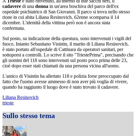
A
Trieste
è stato rinvenuto, all'interno di due sacchi neri, il
cadavere
di una
donna
in un'area boschiva del parco dell'ex
ospedale psichiatrico di San Giovanni. Il parco si trova nello stesso
rione in cui abita Liliana Resinovich, 62enne scomparsa il 14
dicembre. L'identità della vittima però non è ancora stata
confermata.
Sul posto, su indicazione della questura, sono intervenuti i vigili del
fuoco. Intanto Sebastiano Visintin, il marito di Liliana Resinovich,
è stato portato all'ospedale di Cattinara da operatori sanitari, per
sottoporsi a controlli. Lo scrive il sito "TriestePrima", precisando che
gli uomini del 118 sono intervenuti sul posto poco prima delle 23,
cioè dopo esser stati chiamati da una persona vicina all'uomo.
L'amico di Visintin ha allertato 118 e polizia forse preoccupato dal
fatto che l'uomo avesse ammesso di non aver più voglia di vivere,
quando ha raggiunto il luogo dove è stato trovato il cadavere.
Liliana Resinovich
trieste
Sullo stesso tema