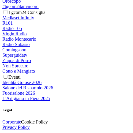
Oroscopo
#tgcom24amarcord
Tgcom24 Consiglia
Mediaset Infinity
R101
Radio 105
Virgin Radio
Radio Montecarlo
Radio Subasio
Comingsoon
Superguidatv
Zuppa di Porro
Non Sprecare
Cotto e Mangiato
Eventi
Identità Golose 2026
Salone del Risparmio 2026
Fuorisalone 2026
L'Artigiano in Fiera 2025
Legal
Corporate
Cookie Policy
Privacy Policy