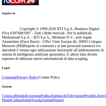
Seguici su
Copyright © 1999-
2026
RTI S.p.A. Business Digital -
P.Iva 03976881007 - Tutti i diritti riservati - Per la pubblicità
Mediamond S.p.A. - RTI S.p.A., Mediaset N.V., sede legale
Amsterdam (Paesi Bassi) - Uffici Viale Europa 46, 20093 Cologno
Monzese (MI)
Rispetto ai contenuti e ai dati personali trasmessi e/o
riprodotti è vietata ogni utilizzazione funzionale all’addestramento di
sistemi di intelligenza artificiale generativa. È altresì fatto divieto
espresso di utilizzare mezzi automatizzati di data scraping.
Legal
Corporate
Privacy Policy
Cookie Policy
Sezioni
Cronaca
Mondo
Economia
Politica
Spettacolo
Televisione
People
Lifestyl
Planet
Cultura
Salute
Scuola
Animali
Spazio