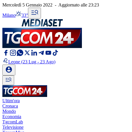
Mercoledì 5 Gennaio 2022
-
Aggiornato alle
23:23
Milano
33°
Leone
(23 Lug - 23 Ago)
Ultim'ora
Cronaca
Mondo
Economia
TgcomLab
Televisione