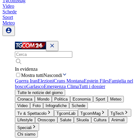
TgcomMag
Video
Schede
Sport
Meteo
In evidenza
Mostra tutti
Nascondi
Guerra Iran
Elezioni
Crans Montana
Epstein Files
Famiglia nel
bosco
Garlasco
Emergenza Clima
Tutti i dossier
Tutte le notizie del giorno
Cronaca
Mondo
Politica
Economia
Sport
Meteo
Video
Foto
Infografiche
Schede
Tv & Spettacolo
TgcomLab
TgcomMag
TgTech
Lifestyle
Oroscopo
Salute
Skuola
Cultura
Animali
Speciali
Chi siamo