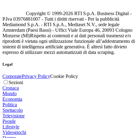
Copyright © 1999-
2026
RTI S.p.A. Business Digital -
P.Iva 03976881007 - Tutti i diritti riservati - Per la pubblicità
Mediamond S.p.A. - RTI S.p.A., Mediaset N.V., sede legale
Amsterdam (Paesi Bassi) - Uffici Viale Europa 46, 20093 Cologno
Monzese (MI)
Rispetto ai contenuti e ai dati personali trasmessi e/o
riprodotti è vietata ogni utilizzazione funzionale all’addestramento di
sistemi di intelligenza artificiale generativa. È altresì fatto divieto
espresso di utilizzare mezzi automatizzati di data scraping.
Legal
Corporate
Privacy Policy
Cookie Policy
Sezioni
Cronaca
Mondo
Economia
Politica
Spettacolo
Televisione
People
Lifestyle
Videogiochi
Donne