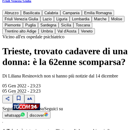
Friuli Venezia Giulia
Abruzzo
Basilicata
Calabria
Campania
Emilia Romagna
Friuli Venezia Giulia
Lazio
Liguria
Lombardia
Marche
Molise
Piemonte
Puglia
Sardegna
Sicilia
Toscana
Trentino alto Adige
Umbria
Val d'Aosta
Veneto
Vicino all'ex ospedale psichiatrico
Trieste, trovato cadavere di una
donna: è la 62enne scomparsa?
Di Liliana Resinovich non si hanno più notizie dal 14 dicembre
05 Gen 2022 - 23:23
05 Gen 2022 - 23:23
Segui
su
Seguici su
whatsapp
discover