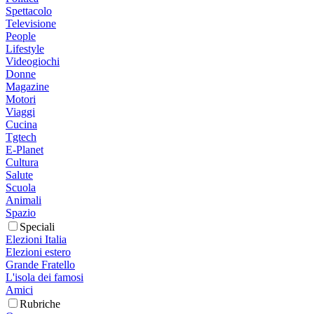
Spettacolo
Televisione
People
Lifestyle
Videogiochi
Donne
Magazine
Motori
Viaggi
Cucina
Tgtech
E-Planet
Cultura
Salute
Scuola
Animali
Spazio
Speciali
Elezioni Italia
Elezioni estero
Grande Fratello
L'isola dei famosi
Amici
Rubriche