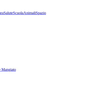
ura
Salute
Scuola
Animali
Spazio
e Mangiato