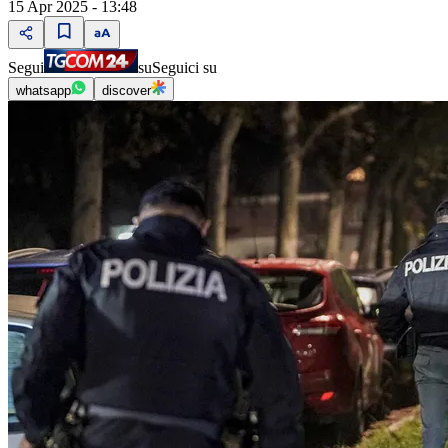
15 Apr 2025 - 13:48
Segui
su
Seguici su
whatsapp
discover