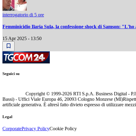
interrogatorio di 5 ore
Femminicidio Ilaria Sula, la confessione shock di Samson: "L'ho ac
15 Apr 2025 - 13:50
Seguici su
Copyright © 1999-
2026
RTI S.p.A. Business Digital - P.I
Bassi) - Uffici Viale Europa 46, 20093 Cologno Monzese (MI)
Rispett
artificiale generativa. È altresì fatto divieto espresso di utilizzare mez
Legal
Corporate
Privacy Policy
Cookie Policy