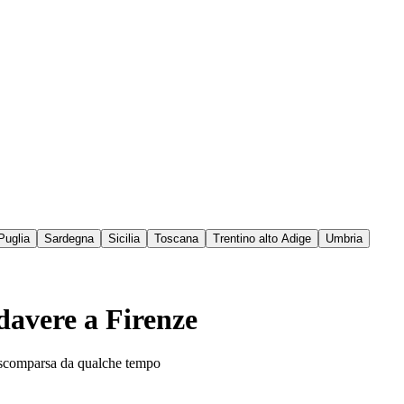
Puglia
Sardegna
Sicilia
Toscana
Trentino alto Adige
Umbria
davere a Firenze
ta scomparsa da qualche tempo