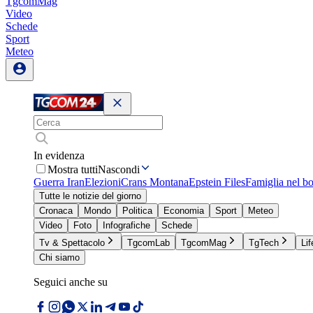
TgcomMag
Video
Schede
Sport
Meteo
In evidenza
Mostra tutti
Nascondi
Guerra Iran
Elezioni
Crans Montana
Epstein Files
Famiglia nel b
Tutte le notizie del giorno
Cronaca
Mondo
Politica
Economia
Sport
Meteo
Video
Foto
Infografiche
Schede
Tv & Spettacolo
TgcomLab
TgcomMag
TgTech
Lif
Chi siamo
Seguici anche su