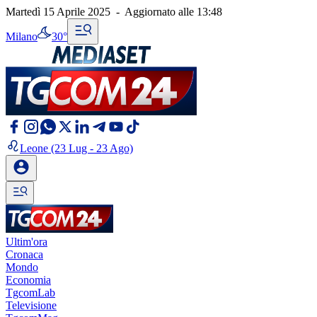
Martedì 15 Aprile 2025
-
Aggiornato alle
13:48
Milano
30°
Leone
(23 Lug - 23 Ago)
Ultim'ora
Cronaca
Mondo
Economia
TgcomLab
Televisione