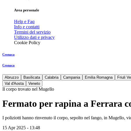
Area personale
Help e Faq
Info e contatti
Termini del servizio
Utilizzo dati e privacy
Cookie Policy
Cronaca
Cronaca
Abruzzo
Basilicata
Calabria
Campania
Emilia Romagna
Friuli V
Val d'Aosta
Veneto
Il corpo trovato nel Mugello
Fermato per rapina a Ferrara co
I poliziotti hanno rinvenuto il corpo, sepolto nel fango, in Mugello, 
15 Apr 2025 - 13:48