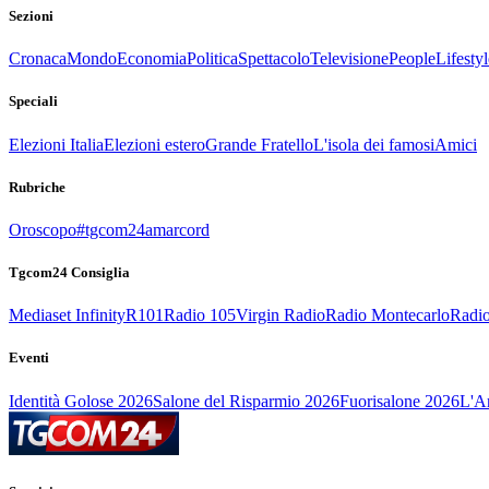
Sezioni
Cronaca
Mondo
Economia
Politica
Spettacolo
Televisione
People
Lifestyl
Speciali
Elezioni Italia
Elezioni estero
Grande Fratello
L'isola dei famosi
Amici
Rubriche
Oroscopo
#tgcom24amarcord
Tgcom24 Consiglia
Mediaset Infinity
R101
Radio 105
Virgin Radio
Radio Montecarlo
Radio
Eventi
Identità Golose 2026
Salone del Risparmio 2026
Fuorisalone 2026
L'Ar