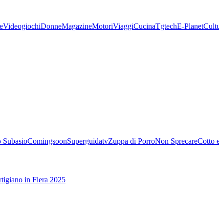
e
Videogiochi
Donne
Magazine
Motori
Viaggi
Cucina
Tgtech
E-Planet
Cult
 Subasio
Comingsoon
Superguidatv
Zuppa di Porro
Non Sprecare
Cotto 
tigiano in Fiera 2025