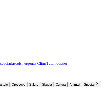
osco
Garlasco
Emergenza Clima
Tutti i dossier
estyle
Oroscopo
Salute
Skuola
Cultura
Animali
Speciali