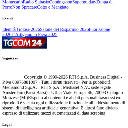
Montecarlo
Radio Subasio
Comingsoon
Superguidatv
Zuppa di
Porro
Non Sprecare
Cotto e Mangiato
Eventi
Identità Golose 2026
Salone del Risparmio 2026
Fuorisalone
2026
L'Artigiano in Fiera 2025
Seguici su
Copyright © 1999-
2026
RTI S.p.A. Business Digital -
P.Iva 03976881007 - Tutti i diritti riservati - Per la pubblicità
Mediamond S.p.A. - RTI S.p.A., Mediaset N.V., sede legale
Amsterdam (Paesi Bassi) - Uffici Viale Europa 46, 20093 Cologno
Monzese (MI)
Rispetto ai contenuti e ai dati personali trasmessi e/o
riprodotti è vietata ogni utilizzazione funzionale all’addestramento di
sistemi di intelligenza artificiale generativa. È altresì fatto divieto
espresso di utilizzare mezzi automatizzati di data scraping.
Legal