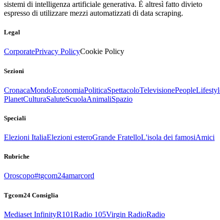
sistemi di intelligenza artificiale generativa. È altresì fatto divieto
espresso di utilizzare mezzi automatizzati di data scraping.
Legal
Corporate
Privacy Policy
Cookie Policy
Sezioni
Cronaca
Mondo
Economia
Politica
Spettacolo
Televisione
People
Lifestyl
Planet
Cultura
Salute
Scuola
Animali
Spazio
Speciali
Elezioni Italia
Elezioni estero
Grande Fratello
L'isola dei famosi
Amici
Rubriche
Oroscopo
#tgcom24amarcord
Tgcom24 Consiglia
Mediaset Infinity
R101
Radio 105
Virgin Radio
Radio