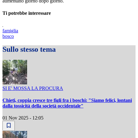
aumentano giorno dopo giorno.
Ti potrebbe interessare
famiglia
bosco
Sullo stesso tema
SI E' MOSSA LA PROCURA
Chieti, coppia cresce tre figli fra i boschi: "Siamo felici, lontani
dalla tossicità della società occidentale"
01 Nov 2025 - 12:05