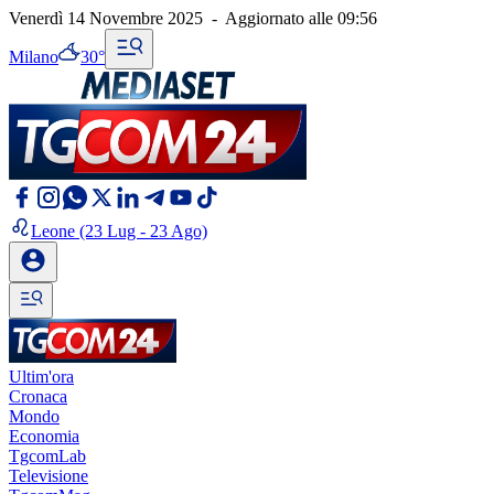
Venerdì 14 Novembre 2025
-
Aggiornato alle
09:56
Milano
30°
Leone
(23 Lug - 23 Ago)
Ultim'ora
Cronaca
Mondo
Economia
TgcomLab
Televisione