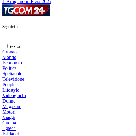
L'Artigiano in Fiera 2025
Seguici su
Sezioni
Cronaca
Mondo
Economia
Politica
Spettacolo
Televisione
People
Lifestyle
Videogiochi
Donne
Magazine
Motori
Viaggi
Cucina
Tgtech
E-Planet