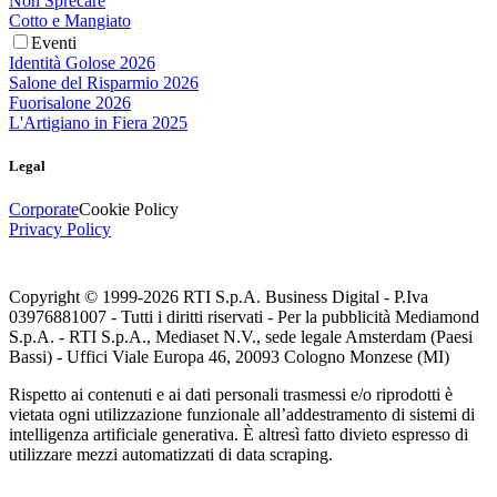
Non Sprecare
Cotto e Mangiato
Eventi
Identità Golose 2026
Salone del Risparmio 2026
Fuorisalone 2026
L'Artigiano in Fiera 2025
Legal
Corporate
Cookie Policy
Privacy Policy
Copyright © 1999-
2026
RTI S.p.A. Business Digital - P.Iva
03976881007 - Tutti i diritti riservati - Per la pubblicità Mediamond
S.p.A. - RTI S.p.A., Mediaset N.V., sede legale Amsterdam (Paesi
Bassi) - Uffici Viale Europa 46, 20093 Cologno Monzese (MI)
Rispetto ai contenuti e ai dati personali trasmessi e/o riprodotti è
vietata ogni utilizzazione funzionale all’addestramento di sistemi di
intelligenza artificiale generativa. È altresì fatto divieto espresso di
utilizzare mezzi automatizzati di data scraping.