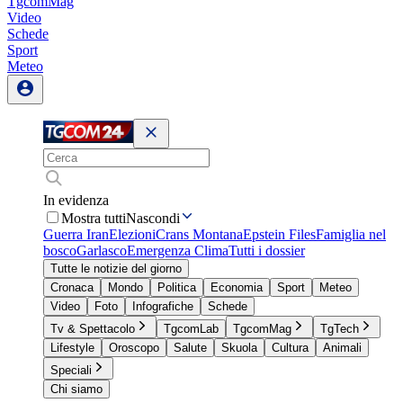
TgcomMag
Video
Schede
Sport
Meteo
In evidenza
Mostra tutti
Nascondi
Guerra Iran
Elezioni
Crans Montana
Epstein Files
Famiglia nel
bosco
Garlasco
Emergenza Clima
Tutti i dossier
Tutte le notizie del giorno
Cronaca
Mondo
Politica
Economia
Sport
Meteo
Video
Foto
Infografiche
Schede
Tv & Spettacolo
TgcomLab
TgcomMag
TgTech
Lifestyle
Oroscopo
Salute
Skuola
Cultura
Animali
Speciali
Chi siamo