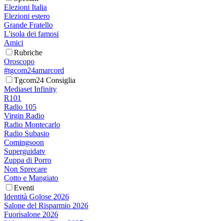
Elezioni Italia
Elezioni estero
Grande Fratello
L'isola dei famosi
Amici
Rubriche
Oroscopo
#tgcom24amarcord
Tgcom24 Consiglia
Mediaset Infinity
R101
Radio 105
Virgin Radio
Radio Montecarlo
Radio Subasio
Comingsoon
Superguidatv
Zuppa di Porro
Non Sprecare
Cotto e Mangiato
Eventi
Identità Golose 2026
Salone del Risparmio 2026
Fuorisalone 2026