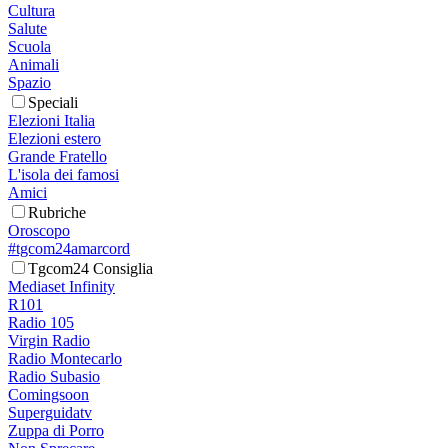
Cultura
Salute
Scuola
Animali
Spazio
Speciali
Elezioni Italia
Elezioni estero
Grande Fratello
L'isola dei famosi
Amici
Rubriche
Oroscopo
#tgcom24amarcord
Tgcom24 Consiglia
Mediaset Infinity
R101
Radio 105
Virgin Radio
Radio Montecarlo
Radio Subasio
Comingsoon
Superguidatv
Zuppa di Porro