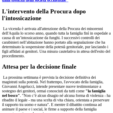
dalla tossicità della società occidentale"
L'intervento della Procura dopo
l'intossicazione
La vicenda è arrivata all'attenzione della Procura dei minorenni
dell'Aquila lo scorso anno, quando tutta la famiglia finì in ospedale a
causa di un’intossicazione da funghi. I successivi controlli dei
carabinieri nell’abitazione hanno portato alla segnalazione che ha
determinato la sospensione della potestà genitoriale, pur lasciando i
figli affidati ai genitori. Una misura cautelativa in attesa dell'esito del
procedimento.
Attesa per la decisione finale
La prossima settimana è prevista la decisione definitiva dei
magistrati sulla potestà. Nel frattempo, l'avvocato della famiglia,
Giovanni Angelucci, intende presentare nuove testimonianze a
sostegno dei genitori, ormai conosciuti da tutti come
"la famiglia
nel bosco"
. "Non c’è alcun disagio né alcuna forma di violenza - ha
ribadito il legale - ma una scelta di vita chiara, orientata a preservare
il rapporto tra uomo e natura". E mentre il dibattito continua ad
animare il paese e i social, le firme a supporto della famiglia