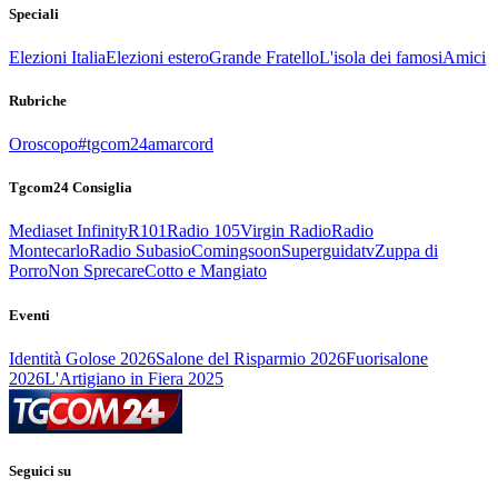
Speciali
Elezioni Italia
Elezioni estero
Grande Fratello
L'isola dei famosi
Amici
Rubriche
Oroscopo
#tgcom24amarcord
Tgcom24 Consiglia
Mediaset Infinity
R101
Radio 105
Virgin Radio
Radio
Montecarlo
Radio Subasio
Comingsoon
Superguidatv
Zuppa di
Porro
Non Sprecare
Cotto e Mangiato
Eventi
Identità Golose 2026
Salone del Risparmio 2026
Fuorisalone
2026
L'Artigiano in Fiera 2025
Seguici su