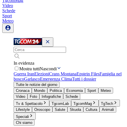
TgcomMag
Video
Schede
Sport
Meteo
In evidenza
Mostra tutti
Nascondi
Guerra Iran
Elezioni
Crans Montana
Epstein Files
Famiglia nel
bosco
Garlasco
Emergenza Clima
Tutti i dossier
Tutte le notizie del giorno
Cronaca
Mondo
Politica
Economia
Sport
Meteo
Video
Foto
Infografiche
Schede
Tv & Spettacolo
TgcomLab
TgcomMag
TgTech
Lifestyle
Oroscopo
Salute
Skuola
Cultura
Animali
Speciali
Chi siamo