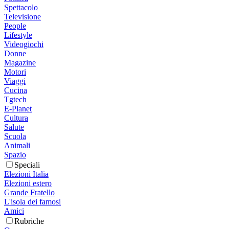
Spettacolo
Televisione
People
Lifestyle
Videogiochi
Donne
Magazine
Motori
Viaggi
Cucina
Tgtech
E-Planet
Cultura
Salute
Scuola
Animali
Spazio
Speciali
Elezioni Italia
Elezioni estero
Grande Fratello
L'isola dei famosi
Amici
Rubriche