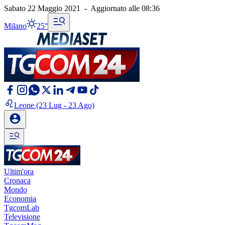
Sabato 22 Maggio 2021
-
Aggiornato alle
08:36
Milano
25°
Leone
(23 Lug - 23 Ago)
Ultim'ora
Cronaca
Mondo
Economia
TgcomLab
Televisione