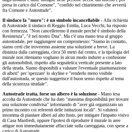
presa in carico dal Comune", "confido nel chiarimento che avverrà
fra Comune e Autostrade".
Il sindaco fa "muro": è un simbolo incancellabile -
Alla richiesta
di Autostrade il sindaco di Reggio Emilia, Luca Vecchi, ha risposto
con fermezza. "Non cancelleremo il murale perché è simbolo della
Resistenza", "è nel nostro Dna". Ma c'è una mano tesa al gruppo
autostradale, per raggiungere un compromesso: "Siamo in contatto,
siamo certi che troveremo assieme una soluzione a breve. La
distanza dalla carreggiata, circa 50 metri dal centro, e la tipologia del
murale non riteniamo vogliano in alcun modo indurre a confusione
gli automobilisti, rispetto alla segnaletica verticale presente a lato
della strada. Siamo disponibili a valutare l'eventuale piantumazione
di alberi" per 'spezzare' lo skyline e "renderlo meno visibile
dall'autostrada, se questo suggerisce il buon senso rispetto al tema
della sicurezza stradale".
Autostrade tratta, forse un albero è la soluzione -
Mano tesa
accolta da Autostrade che ha dato "massima disponibilità per trovare
una soluzione condivisa" informando di "aver già organizzato un
primo incontro coi referenti delle istituzioni locali". Si valuterà
insomma di piantare alberi ad alto fusto, per mitigare l'impatto visivo
di Casa Manfredi, oppure l'ipotesi di riprodurre il murale in aree
attigue non immediatamente affacciate sulla carreggiata, con spese a
carico di Autostrade.