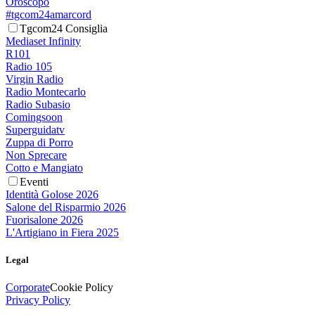
Oroscopo
#tgcom24amarcord
Tgcom24 Consiglia
Mediaset Infinity
R101
Radio 105
Virgin Radio
Radio Montecarlo
Radio Subasio
Comingsoon
Superguidatv
Zuppa di Porro
Non Sprecare
Cotto e Mangiato
Eventi
Identità Golose 2026
Salone del Risparmio 2026
Fuorisalone 2026
L'Artigiano in Fiera 2025
Legal
Corporate
Cookie Policy
Privacy Policy