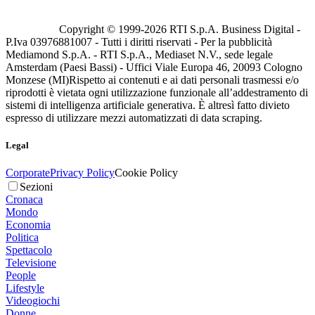
Copyright © 1999-
2026
RTI S.p.A. Business Digital -
P.Iva 03976881007 - Tutti i diritti riservati - Per la pubblicità
Mediamond S.p.A. - RTI S.p.A., Mediaset N.V., sede legale
Amsterdam (Paesi Bassi) - Uffici Viale Europa 46, 20093 Cologno
Monzese (MI)
Rispetto ai contenuti e ai dati personali trasmessi e/o
riprodotti è vietata ogni utilizzazione funzionale all’addestramento di
sistemi di intelligenza artificiale generativa. È altresì fatto divieto
espresso di utilizzare mezzi automatizzati di data scraping.
Legal
Corporate
Privacy Policy
Cookie Policy
Sezioni
Cronaca
Mondo
Economia
Politica
Spettacolo
Televisione
People
Lifestyle
Videogiochi
Donne