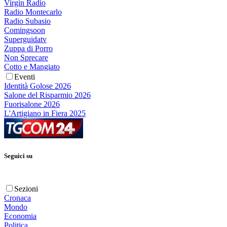
Virgin Radio
Radio Montecarlo
Radio Subasio
Comingsoon
Superguidatv
Zuppa di Porro
Non Sprecare
Cotto e Mangiato
Eventi
Identità Golose 2026
Salone del Risparmio 2026
Fuorisalone 2026
L'Artigiano in Fiera 2025
Seguici su
Sezioni
Cronaca
Mondo
Economia
Politica