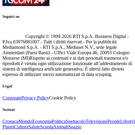
Seguici su
Copyright © 1999-
2026
RTI S.p.A. Business Digital -
P.Iva 03976881007 - Tutti i diritti riservati - Per la pubblicità
Mediamond S.p.A. - RTI S.p.A., Mediaset N.V., sede legale
Amsterdam (Paesi Bassi) - Uffici Viale Europa 46, 20093 Cologno
Monzese (MI)
Rispetto ai contenuti e ai dati personali trasmessi e/o
riprodotti è vietata ogni utilizzazione funzionale all’addestramento di
sistemi di intelligenza artificiale generativa. È altresì fatto divieto
espresso di utilizzare mezzi automatizzati di data scraping.
Legal
Corporate
Privacy Policy
Cookie Policy
Sezioni
Cronaca
Mondo
Economia
Politica
Spettacolo
Televisione
People
Lifestyl
Planet
Cultura
Salute
Scuola
Animali
Spazio