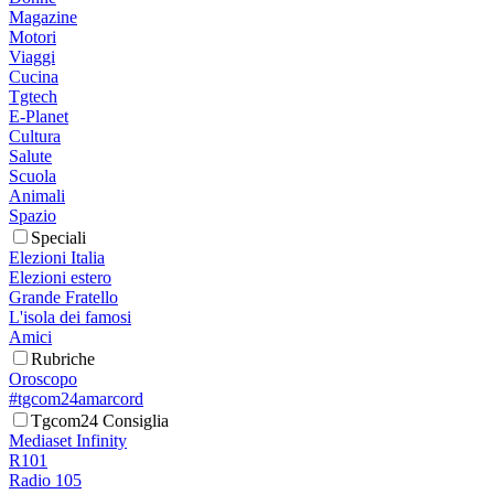
Magazine
Motori
Viaggi
Cucina
Tgtech
E-Planet
Cultura
Salute
Scuola
Animali
Spazio
Speciali
Elezioni Italia
Elezioni estero
Grande Fratello
L'isola dei famosi
Amici
Rubriche
Oroscopo
#tgcom24amarcord
Tgcom24 Consiglia
Mediaset Infinity
R101
Radio 105