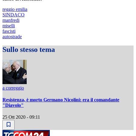
reggio emilia
SINDACO
manfredi
miselli
fascisti
autostrade
Sullo stesso tema
a correggio
Resistenza, è morto Germano Nicolini: era il comandante
"Diavolo"
25 Ott 2020 - 09:11