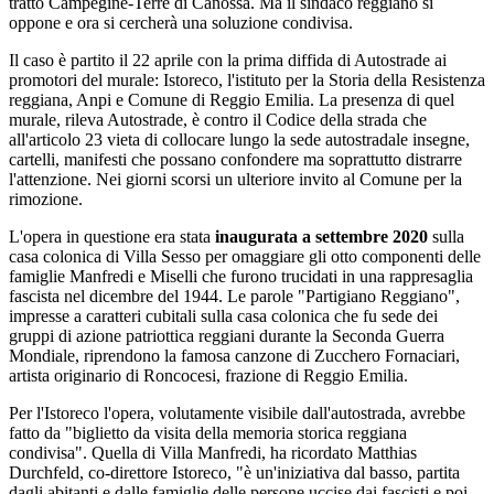
tratto Campegine-Terre di Canossa. Ma il sindaco reggiano si
oppone e ora si cercherà una soluzione condivisa.
Il caso è partito il 22 aprile con la prima diffida di Autostrade ai
promotori del murale: Istoreco, l'istituto per la Storia della Resistenza
reggiana, Anpi e Comune di Reggio Emilia. La presenza di quel
murale, rileva Autostrade, è contro il Codice della strada che
all'articolo 23 vieta di collocare lungo la sede autostradale insegne,
cartelli, manifesti che possano confondere ma soprattutto distrarre
l'attenzione. Nei giorni scorsi un ulteriore invito al Comune per la
rimozione.
L'opera in questione era stata
inaugurata a settembre 2020
sulla
casa colonica di Villa Sesso per omaggiare gli otto componenti delle
famiglie Manfredi e Miselli che furono trucidati in una rappresaglia
fascista nel dicembre del 1944. Le parole "Partigiano Reggiano",
impresse a caratteri cubitali sulla casa colonica che fu sede dei
gruppi di azione patriottica reggiani durante la Seconda Guerra
Mondiale, riprendono la famosa canzone di Zucchero Fornaciari,
artista originario di Roncocesi, frazione di Reggio Emilia.
Per l'Istoreco l'opera, volutamente visibile dall'autostrada, avrebbe
fatto da "biglietto da visita della memoria storica reggiana
condivisa". Quella di Villa Manfredi, ha ricordato Matthias
Durchfeld, co-direttore Istoreco, "è un'iniziativa dal basso, partita
dagli abitanti e dalle famiglie delle persone uccise dai fascisti e poi