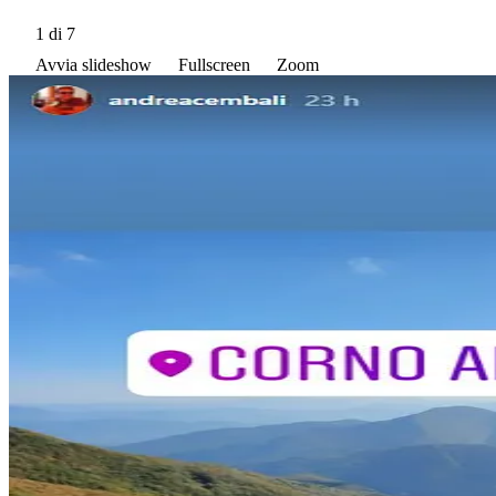
1
di 7
Avvia slideshow
Fullscreen
Zoom