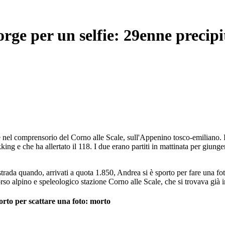
rge per un selfie: 29enne precip
 nel comprensorio del Corno alle Scale, sull'Appenino tosco-emiliano. I
ekking e che ha allertato il 118. I due erano partiti in mattinata per giun
trada quando, arrivati a quota 1.850, Andrea si è sporto per fare una fot
corso alpino e speleologico stazione Corno alle Scale, che si trovava già
orto per scattare una foto: morto