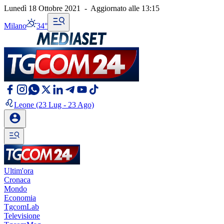
Lunedì 18 Ottobre 2021
-
Aggiornato alle
13:15
Milano
34°
Leone
(23 Lug - 23 Ago)
Ultim'ora
Cronaca
Mondo
Economia
TgcomLab
Televisione