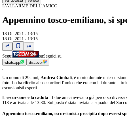
Val d'Aosta
Veneto
L'ALLARME DELL'AMICO
Appennino tosco-emiliano, si spo
18 Ott 2021 - 13:15
18 Ott 2021 - 13:15
Segui
su
Seguici su
whatsapp
discover
Un uomo di 29 anni,
Andrea Cimbali
, è morto durante un'escursione
foto. Lo ha riferito ai soccorritori l'amico che era con lui durante il tr
escursionisti esperti.
L'escursione e la caduta -
I due amici avevano già percorso diversa s
118 è arrivata alle 13.30. Sul posto è stata inviata la squadra del Soc
Appennino tosco-emiliano, escursionista precipita dopo essersi sp