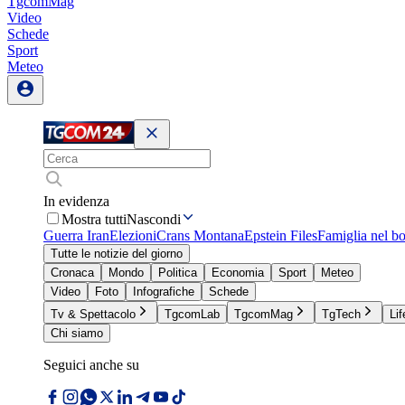
TgcomMag
Video
Schede
Sport
Meteo
In evidenza
Mostra tutti
Nascondi
Guerra Iran
Elezioni
Crans Montana
Epstein Files
Famiglia nel b
Tutte le notizie del giorno
Cronaca
Mondo
Politica
Economia
Sport
Meteo
Video
Foto
Infografiche
Schede
Tv & Spettacolo
TgcomLab
TgcomMag
TgTech
Lif
Chi siamo
Seguici anche su