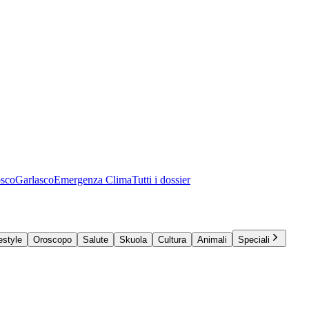
osco
Garlasco
Emergenza Clima
Tutti i dossier
estyle
Oroscopo
Salute
Skuola
Cultura
Animali
Speciali