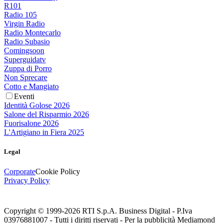
R101
Radio 105
Virgin Radio
Radio Montecarlo
Radio Subasio
Comingsoon
Superguidatv
Zuppa di Porro
Non Sprecare
Cotto e Mangiato
Eventi
Identità Golose 2026
Salone del Risparmio 2026
Fuorisalone 2026
L'Artigiano in Fiera 2025
Legal
Corporate
Cookie Policy
Privacy Policy
Copyright © 1999-
2026
RTI S.p.A. Business Digital - P.Iva
03976881007 - Tutti i diritti riservati - Per la pubblicità Mediamond