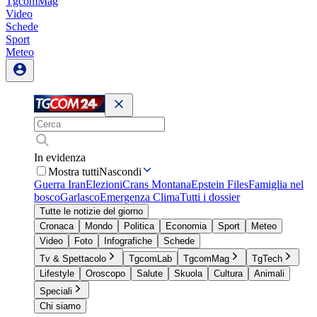
TgcomMag
Video
Schede
Sport
Meteo
In evidenza
Mostra tutti
Nascondi
Guerra Iran
Elezioni
Crans Montana
Epstein Files
Famiglia nel
bosco
Garlasco
Emergenza Clima
Tutti i dossier
Tutte le notizie del giorno
Cronaca
Mondo
Politica
Economia
Sport
Meteo
Video
Foto
Infografiche
Schede
Tv & Spettacolo
TgcomLab
TgcomMag
TgTech
Lifestyle
Oroscopo
Salute
Skuola
Cultura
Animali
Speciali
Chi siamo