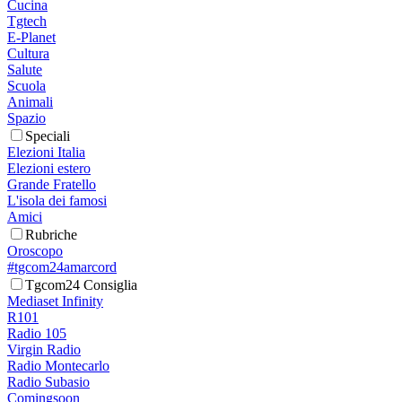
Cucina
Tgtech
E-Planet
Cultura
Salute
Scuola
Animali
Spazio
Speciali
Elezioni Italia
Elezioni estero
Grande Fratello
L'isola dei famosi
Amici
Rubriche
Oroscopo
#tgcom24amarcord
Tgcom24 Consiglia
Mediaset Infinity
R101
Radio 105
Virgin Radio
Radio Montecarlo
Radio Subasio
Comingsoon