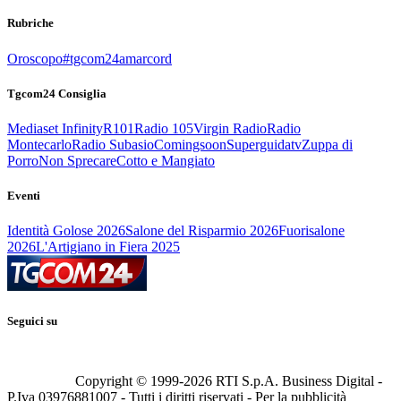
Rubriche
Oroscopo
#tgcom24amarcord
Tgcom24 Consiglia
Mediaset Infinity
R101
Radio 105
Virgin Radio
Radio
Montecarlo
Radio Subasio
Comingsoon
Superguidatv
Zuppa di
Porro
Non Sprecare
Cotto e Mangiato
Eventi
Identità Golose 2026
Salone del Risparmio 2026
Fuorisalone
2026
L'Artigiano in Fiera 2025
Seguici su
Copyright © 1999-
2026
RTI S.p.A. Business Digital -
P.Iva 03976881007 - Tutti i diritti riservati - Per la pubblicità