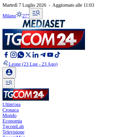
Martedì 7 Luglio 2026
-
Aggiornato alle
11:03
Milano
27°
Leone
(23 Lug - 23 Ago)
Ultim'ora
Cronaca
Mondo
Economia
TgcomLab
Televisione