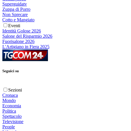
Superguidatv
Zuppa di Porro
Non Sprecare
Cotto e Mangiato
Eventi
Identità Golose 2026
Salone del Risparmio 2026
Fuorisalone 2026
L'Artigiano in Fiera 2025
Seguici su
Sezioni
Cronaca
Mondo
Economia
Politica
Spettacolo
Televisione
People