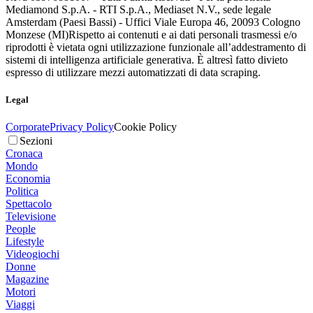
Mediamond S.p.A. - RTI S.p.A., Mediaset N.V., sede legale
Amsterdam (Paesi Bassi) - Uffici Viale Europa 46, 20093 Cologno
Monzese (MI)
Rispetto ai contenuti e ai dati personali trasmessi e/o
riprodotti è vietata ogni utilizzazione funzionale all’addestramento di
sistemi di intelligenza artificiale generativa. È altresì fatto divieto
espresso di utilizzare mezzi automatizzati di data scraping.
Legal
Corporate
Privacy Policy
Cookie Policy
Sezioni
Cronaca
Mondo
Economia
Politica
Spettacolo
Televisione
People
Lifestyle
Videogiochi
Donne
Magazine
Motori
Viaggi