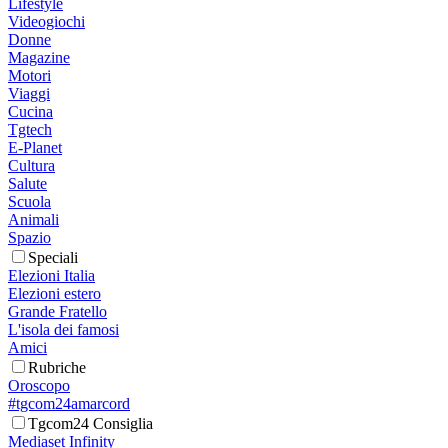
Lifestyle
Videogiochi
Donne
Magazine
Motori
Viaggi
Cucina
Tgtech
E-Planet
Cultura
Salute
Scuola
Animali
Spazio
Speciali
Elezioni Italia
Elezioni estero
Grande Fratello
L'isola dei famosi
Amici
Rubriche
Oroscopo
#tgcom24amarcord
Tgcom24 Consiglia
Mediaset Infinity