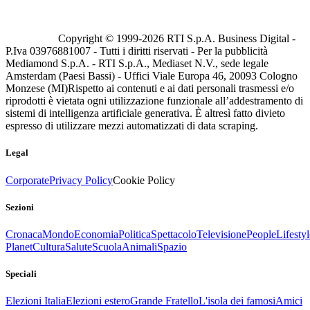
Copyright © 1999-
2026
RTI S.p.A. Business Digital -
P.Iva 03976881007 - Tutti i diritti riservati - Per la pubblicità
Mediamond S.p.A. - RTI S.p.A., Mediaset N.V., sede legale
Amsterdam (Paesi Bassi) - Uffici Viale Europa 46, 20093 Cologno
Monzese (MI)
Rispetto ai contenuti e ai dati personali trasmessi e/o
riprodotti è vietata ogni utilizzazione funzionale all’addestramento di
sistemi di intelligenza artificiale generativa. È altresì fatto divieto
espresso di utilizzare mezzi automatizzati di data scraping.
Legal
Corporate
Privacy Policy
Cookie Policy
Sezioni
Cronaca
Mondo
Economia
Politica
Spettacolo
Televisione
People
Lifestyl
Planet
Cultura
Salute
Scuola
Animali
Spazio
Speciali
Elezioni Italia
Elezioni estero
Grande Fratello
L'isola dei famosi
Amici