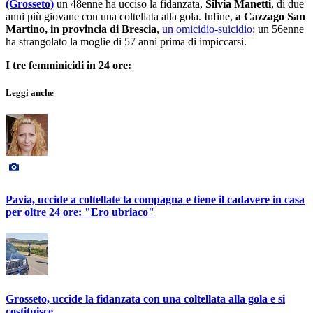
(Grosseto)
un 48enne ha ucciso la fidanzata,
Silvia Manetti
, di due
anni più giovane con una coltellata alla gola. Infine,
a Cazzago San
Martino, in provincia di Brescia
,
un omicidio-suicidio
: un 56enne
ha strangolato la moglie di 57 anni prima di impiccarsi.
I tre femminicidi in 24 ore:
Leggi anche
Pavia, uccide a coltellate la compagna e tiene il cadavere in casa
per oltre 24 ore: "Ero ubriaco"
Grosseto, uccide la fidanzata con una coltellata alla gola e si
costituisce