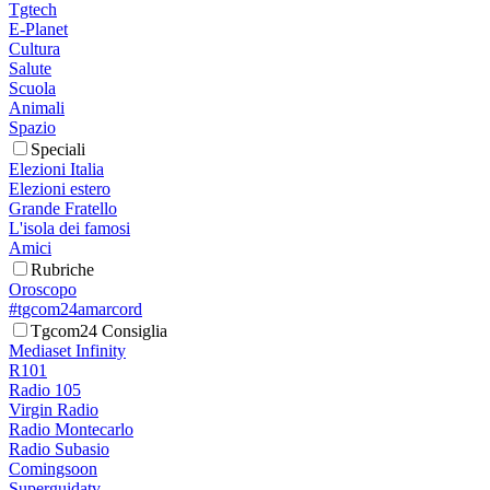
Tgtech
E-Planet
Cultura
Salute
Scuola
Animali
Spazio
Speciali
Elezioni Italia
Elezioni estero
Grande Fratello
L'isola dei famosi
Amici
Rubriche
Oroscopo
#tgcom24amarcord
Tgcom24 Consiglia
Mediaset Infinity
R101
Radio 105
Virgin Radio
Radio Montecarlo
Radio Subasio
Comingsoon
Superguidatv