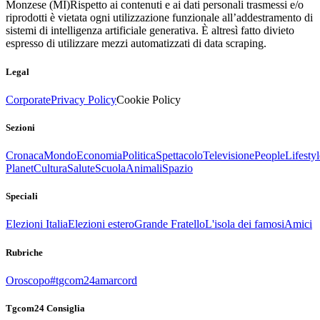
Monzese (MI)
Rispetto ai contenuti e ai dati personali trasmessi e/o
riprodotti è vietata ogni utilizzazione funzionale all’addestramento di
sistemi di intelligenza artificiale generativa. È altresì fatto divieto
espresso di utilizzare mezzi automatizzati di data scraping.
Legal
Corporate
Privacy Policy
Cookie Policy
Sezioni
Cronaca
Mondo
Economia
Politica
Spettacolo
Televisione
People
Lifestyl
Planet
Cultura
Salute
Scuola
Animali
Spazio
Speciali
Elezioni Italia
Elezioni estero
Grande Fratello
L'isola dei famosi
Amici
Rubriche
Oroscopo
#tgcom24amarcord
Tgcom24 Consiglia