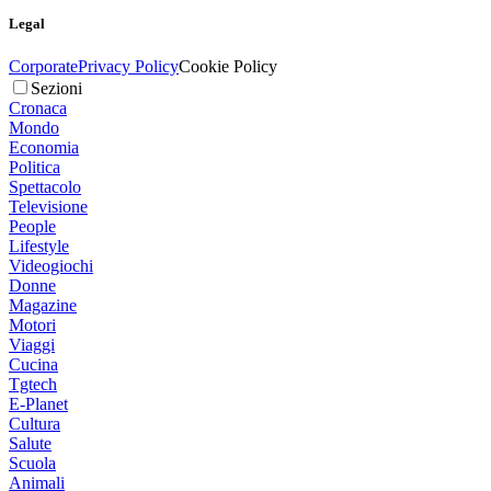
Legal
Corporate
Privacy Policy
Cookie Policy
Sezioni
Cronaca
Mondo
Economia
Politica
Spettacolo
Televisione
People
Lifestyle
Videogiochi
Donne
Magazine
Motori
Viaggi
Cucina
Tgtech
E-Planet
Cultura
Salute
Scuola
Animali