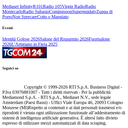
Mediaset Infinity
R101
Radio 105
Virgin Radio
Radio
Montecarlo
Radio Subasio
Comingsoon
Superguidatv
Zuppa di
Porro
Non Sprecare
Cotto e Mangiato
Eventi
Identità Golose 2026
Salone del Risparmio 2026
Fuorisalone
2026
L'Artigiano in Fiera 2025
Seguici su
Copyright © 1999-
2026
RTI S.p.A. Business Digital -
P.Iva 03976881007 - Tutti i diritti riservati - Per la pubblicità
Mediamond S.p.A. - RTI S.p.A., Mediaset N.V., sede legale
Amsterdam (Paesi Bassi) - Uffici Viale Europa 46, 20093 Cologno
Monzese (MI)
Rispetto ai contenuti e ai dati personali trasmessi e/o
riprodotti è vietata ogni utilizzazione funzionale all’addestramento di
sistemi di intelligenza artificiale generativa. È altresì fatto divieto
espresso di utilizzare mezzi automatizzati di data scraping.