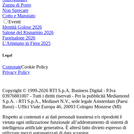
Zuppa di Porro
Non Sprecare
Cotto e Mangiato
Eventi
Identità Golose 2026
Salone del Risparmio 2026
Fuorisalone 2026
L'Artigiano in Fiera 2025
Legal
Corporate
Cookie Policy
Privacy Policy
Copyright © 1999-
2026
RTI S.p.A. Business Digital - P.Iva
03976881007 - Tutti i diritti riservati - Per la pubblicità Mediamond
S.p.A. - RTI S.p.A., Mediaset N.V., sede legale Amsterdam (Paesi
Bassi) - Uffici Viale Europa 46, 20093 Cologno Monzese (MI)
Rispetto ai contenuti e ai dati personali trasmessi e/o riprodotti è
vietata ogni utilizzazione funzionale all’addestramento di sistemi di
intelligenza artificiale generativa. È altresì fatto divieto espresso di
utilizzare mezzi automatizzati di data scraping.