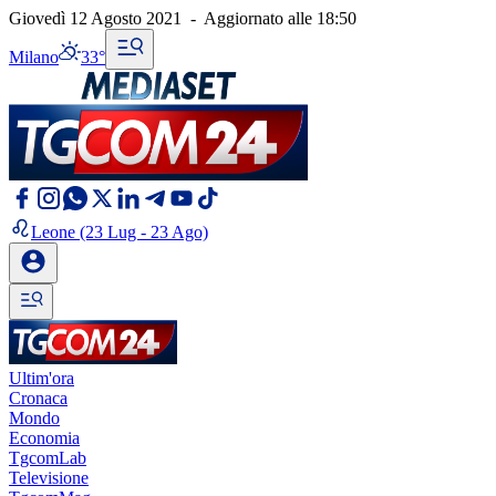
Giovedì 12 Agosto 2021
-
Aggiornato alle
18:50
Milano
33°
Leone
(23 Lug - 23 Ago)
Ultim'ora
Cronaca
Mondo
Economia
TgcomLab
Televisione