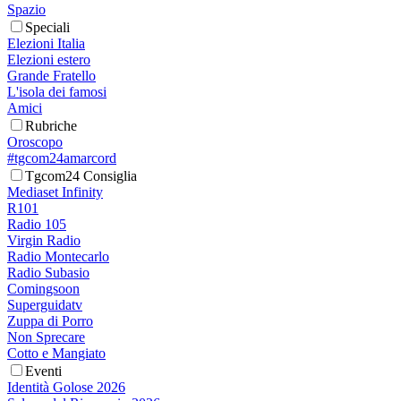
Spazio
Speciali
Elezioni Italia
Elezioni estero
Grande Fratello
L'isola dei famosi
Amici
Rubriche
Oroscopo
#tgcom24amarcord
Tgcom24 Consiglia
Mediaset Infinity
R101
Radio 105
Virgin Radio
Radio Montecarlo
Radio Subasio
Comingsoon
Superguidatv
Zuppa di Porro
Non Sprecare
Cotto e Mangiato
Eventi
Identità Golose 2026