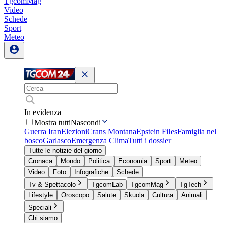
TgcomMag
Video
Schede
Sport
Meteo
In evidenza
Mostra tutti
Nascondi
Guerra Iran
Elezioni
Crans Montana
Epstein Files
Famiglia nel
bosco
Garlasco
Emergenza Clima
Tutti i dossier
Tutte le notizie del giorno
Cronaca
Mondo
Politica
Economia
Sport
Meteo
Video
Foto
Infografiche
Schede
Tv & Spettacolo
TgcomLab
TgcomMag
TgTech
Lifestyle
Oroscopo
Salute
Skuola
Cultura
Animali
Speciali
Chi siamo