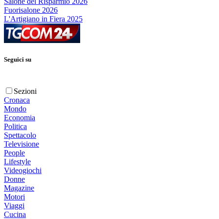
Salone del Risparmio 2026
Fuorisalone 2026
L'Artigiano in Fiera 2025
Seguici su
Sezioni
Cronaca
Mondo
Economia
Politica
Spettacolo
Televisione
People
Lifestyle
Videogiochi
Donne
Magazine
Motori
Viaggi
Cucina