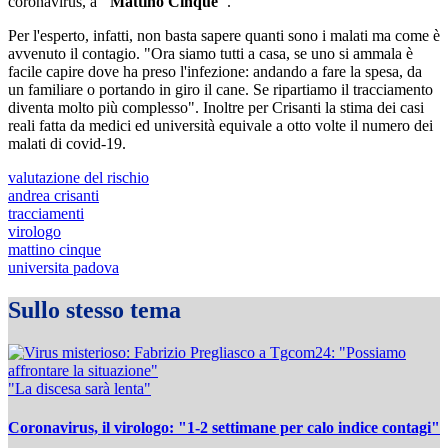
coronavirus, a
"Mattino Cinque"
.
Per l'esperto, infatti, non basta sapere quanti sono i malati ma come è
avvenuto il contagio. "Ora siamo tutti a casa, se uno si ammala è
facile capire dove ha preso l'infezione: andando a fare la spesa, da
un familiare o portando in giro il cane. Se ripartiamo il tracciamento
diventa molto più complesso". Inoltre per Crisanti la stima dei casi
reali fatta da medici ed università equivale a otto volte il numero dei
malati di covid-19.
valutazione del rischio
andrea crisanti
tracciamenti
virologo
mattino cinque
universita padova
Sullo stesso tema
"La discesa sarà lenta"
Coronavirus, il virologo: "1-2 settimane per calo indice contagi"