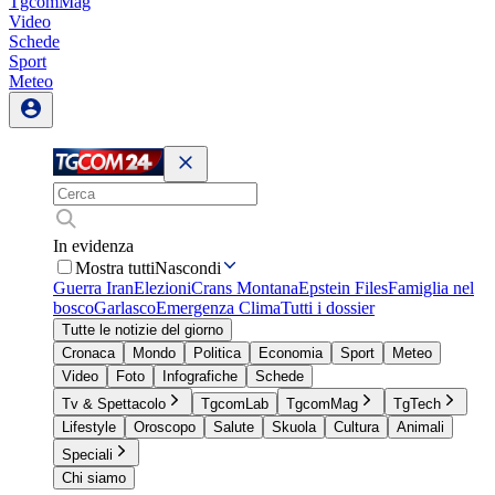
TgcomMag
Video
Schede
Sport
Meteo
In evidenza
Mostra tutti
Nascondi
Guerra Iran
Elezioni
Crans Montana
Epstein Files
Famiglia nel
bosco
Garlasco
Emergenza Clima
Tutti i dossier
Tutte le notizie del giorno
Cronaca
Mondo
Politica
Economia
Sport
Meteo
Video
Foto
Infografiche
Schede
Tv & Spettacolo
TgcomLab
TgcomMag
TgTech
Lifestyle
Oroscopo
Salute
Skuola
Cultura
Animali
Speciali
Chi siamo