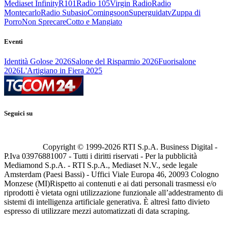
Mediaset Infinity
R101
Radio 105
Virgin Radio
Radio
Montecarlo
Radio Subasio
Comingsoon
Superguidatv
Zuppa di
Porro
Non Sprecare
Cotto e Mangiato
Eventi
Identità Golose 2026
Salone del Risparmio 2026
Fuorisalone
2026
L'Artigiano in Fiera 2025
Seguici su
Copyright © 1999-
2026
RTI S.p.A. Business Digital -
P.Iva 03976881007 - Tutti i diritti riservati - Per la pubblicità
Mediamond S.p.A. - RTI S.p.A., Mediaset N.V., sede legale
Amsterdam (Paesi Bassi) - Uffici Viale Europa 46, 20093 Cologno
Monzese (MI)
Rispetto ai contenuti e ai dati personali trasmessi e/o
riprodotti è vietata ogni utilizzazione funzionale all’addestramento di
sistemi di intelligenza artificiale generativa. È altresì fatto divieto
espresso di utilizzare mezzi automatizzati di data scraping.