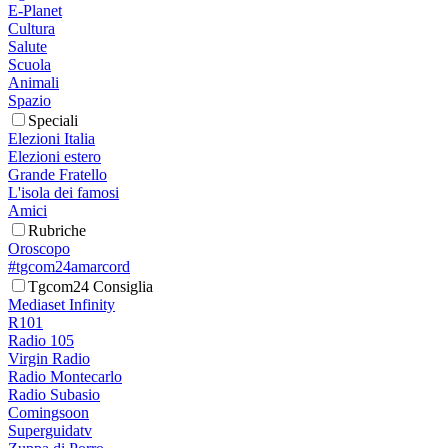
E-Planet
Cultura
Salute
Scuola
Animali
Spazio
Speciali
Elezioni Italia
Elezioni estero
Grande Fratello
L'isola dei famosi
Amici
Rubriche
Oroscopo
#tgcom24amarcord
Tgcom24 Consiglia
Mediaset Infinity
R101
Radio 105
Virgin Radio
Radio Montecarlo
Radio Subasio
Comingsoon
Superguidatv