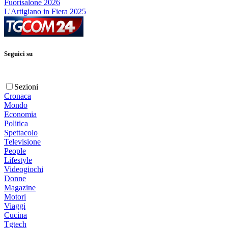
Fuorisalone 2026
L'Artigiano in Fiera 2025
Seguici su
Sezioni
Cronaca
Mondo
Economia
Politica
Spettacolo
Televisione
People
Lifestyle
Videogiochi
Donne
Magazine
Motori
Viaggi
Cucina
Tgtech