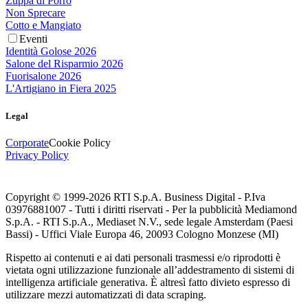
Zuppa di Porro
Non Sprecare
Cotto e Mangiato
Eventi
Identità Golose 2026
Salone del Risparmio 2026
Fuorisalone 2026
L'Artigiano in Fiera 2025
Legal
Corporate
Cookie Policy
Privacy Policy
Copyright © 1999-
2026
RTI S.p.A. Business Digital - P.Iva
03976881007 - Tutti i diritti riservati - Per la pubblicità Mediamond
S.p.A. - RTI S.p.A., Mediaset N.V., sede legale Amsterdam (Paesi
Bassi) - Uffici Viale Europa 46, 20093 Cologno Monzese (MI)
Rispetto ai contenuti e ai dati personali trasmessi e/o riprodotti è
vietata ogni utilizzazione funzionale all’addestramento di sistemi di
intelligenza artificiale generativa. È altresì fatto divieto espresso di
utilizzare mezzi automatizzati di data scraping.