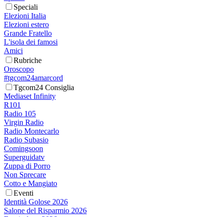
Speciali
Elezioni Italia
Elezioni estero
Grande Fratello
L'isola dei famosi
Amici
Rubriche
Oroscopo
#tgcom24amarcord
Tgcom24 Consiglia
Mediaset Infinity
R101
Radio 105
Virgin Radio
Radio Montecarlo
Radio Subasio
Comingsoon
Superguidatv
Zuppa di Porro
Non Sprecare
Cotto e Mangiato
Eventi
Identità Golose 2026
Salone del Risparmio 2026