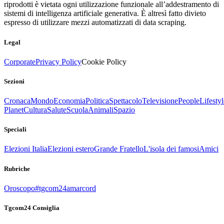
riprodotti è vietata ogni utilizzazione funzionale all’addestramento di
sistemi di intelligenza artificiale generativa. È altresì fatto divieto
espresso di utilizzare mezzi automatizzati di data scraping.
Legal
Corporate
Privacy Policy
Cookie Policy
Sezioni
Cronaca
Mondo
Economia
Politica
Spettacolo
Televisione
People
Lifestyl
Planet
Cultura
Salute
Scuola
Animali
Spazio
Speciali
Elezioni Italia
Elezioni estero
Grande Fratello
L'isola dei famosi
Amici
Rubriche
Oroscopo
#tgcom24amarcord
Tgcom24 Consiglia