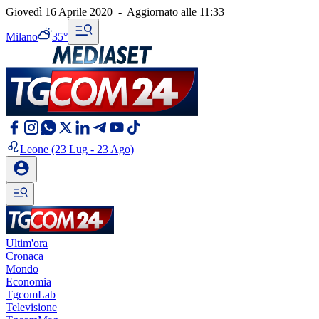
Giovedì 16 Aprile 2020
-
Aggiornato alle
11:33
Milano
35°
Leone
(23 Lug - 23 Ago)
Ultim'ora
Cronaca
Mondo
Economia
TgcomLab
Televisione