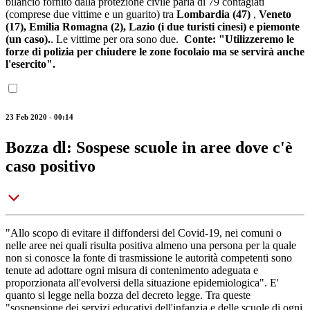
bilancio fornito dalla protezione civile parla di 79 contagiati
(comprese due vittime e un guarito) tra
Lombardia (47)
,
Veneto
(17), Emilia Romagna (2), Lazio (i due turisti cinesi) e piemonte
(un caso).
.
Le vittime per ora sono due.
Conte: "Utilizzeremo le
forze di polizia per chiudere le zone focolaio ma se servirà anche
l'esercito".
23 Feb 2020 - 00:14
Bozza dl: Sospese scuole in aree dove c'è
caso positivo
"Allo scopo di evitare il diffondersi del Covid-19, nei comuni o
nelle aree nei quali risulta positiva almeno una persona per la quale
non si conosce la fonte di trasmissione le autorità competenti sono
tenute ad adottare ogni misura di contenimento adeguata e
proporzionata all'evolversi della situazione epidemiologica". E'
quanto si legge nella bozza del decreto legge. Tra queste
"sospensione dei servizi educativi dell'infanzia e delle scuole di ogni