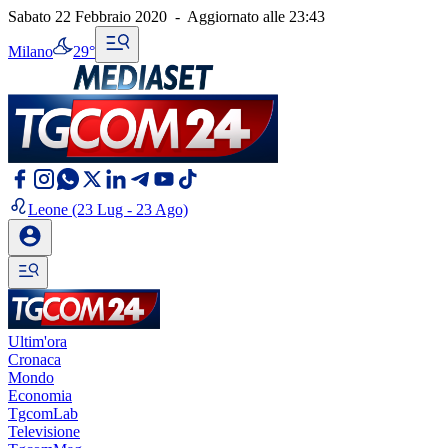
Sabato 22 Febbraio 2020
-
Aggiornato alle
23:43
Milano
29°
Leone
(23 Lug - 23 Ago)
Ultim'ora
Cronaca
Mondo
Economia
TgcomLab
Televisione