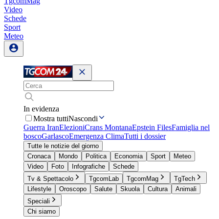
TgcomMag
Video
Schede
Sport
Meteo
In evidenza
Mostra tutti
Nascondi
Guerra Iran
Elezioni
Crans Montana
Epstein Files
Famiglia nel
bosco
Garlasco
Emergenza Clima
Tutti i dossier
Tutte le notizie del giorno
Cronaca
Mondo
Politica
Economia
Sport
Meteo
Video
Foto
Infografiche
Schede
Tv & Spettacolo
TgcomLab
TgcomMag
TgTech
Lifestyle
Oroscopo
Salute
Skuola
Cultura
Animali
Speciali
Chi siamo