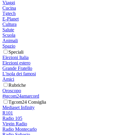
Viaggi
Cucina
Tgtech
E-Planet
Cultura
Salute
Scuola
Animali
Spazio
Speciali
Elezioni Italia
Elezioni estero
Grande Fratello
L'isola dei famosi
Amici
Rubriche
Oroscopo
#tgcom24amarcord
Tgcom24 Consiglia
Mediaset Infinity
R101
Radio 105
Virgin Radio
Radio Montecarlo
Radio Subasio