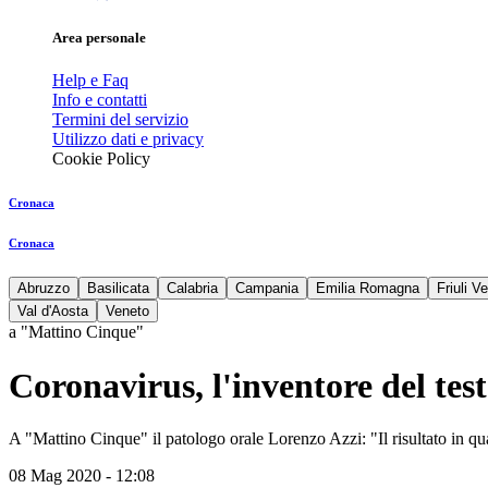
Area personale
Help e Faq
Info e contatti
Termini del servizio
Utilizzo dati e privacy
Cookie Policy
Cronaca
Cronaca
Abruzzo
Basilicata
Calabria
Campania
Emilia Romagna
Friuli V
Val d'Aosta
Veneto
a "Mattino Cinque"
Coronavirus, l'inventore del tes
A "Mattino Cinque" il patologo orale Lorenzo Azzi: "Il risultato in q
08 Mag 2020 - 12:08