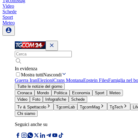
TgcomMag
Video
Schede
Sport
Meteo
In evidenza
Mostra tutti
Nascondi
Guerra Iran
Elezioni
Crans Montana
Epstein Files
Famiglia nel b
Tutte le notizie del giorno
Cronaca
Mondo
Politica
Economia
Sport
Meteo
Video
Foto
Infografiche
Schede
Tv & Spettacolo
TgcomLab
TgcomMag
TgTech
Lif
Chi siamo
Seguici anche su