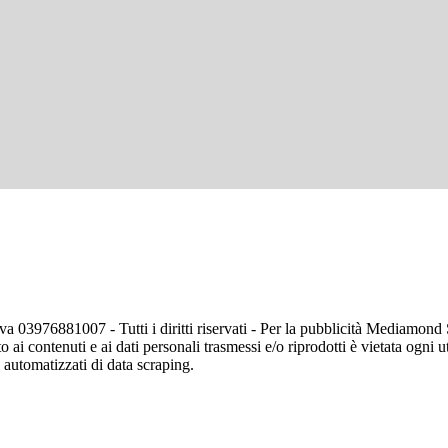
va 03976881007 - Tutti i diritti riservati - Per la pubblicità Mediamon
o ai contenuti e ai dati personali trasmessi e/o riprodotti è vietata ogni 
zi automatizzati di data scraping.