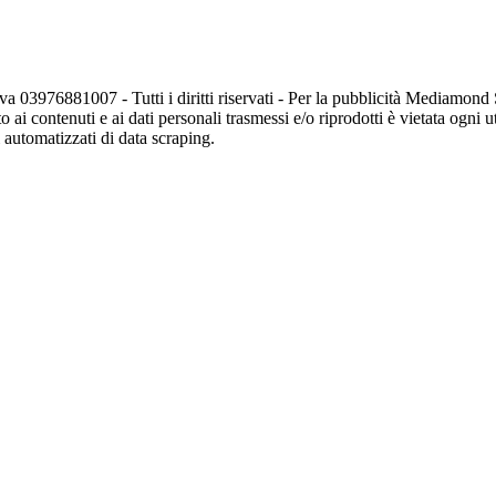
va 03976881007 - Tutti i diritti riservati - Per la pubblicità Mediamon
o ai contenuti e ai dati personali trasmessi e/o riprodotti è vietata ogni 
zi automatizzati di data scraping.