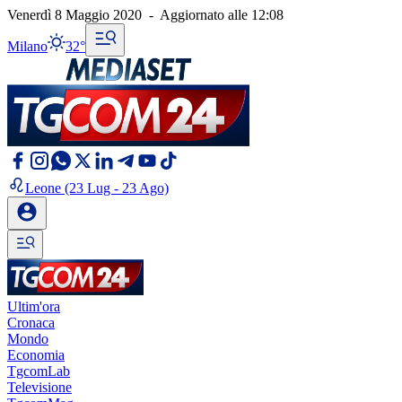
Venerdì 8 Maggio 2020
-
Aggiornato alle
12:08
Milano
32°
Leone
(23 Lug - 23 Ago)
Ultim'ora
Cronaca
Mondo
Economia
TgcomLab
Televisione