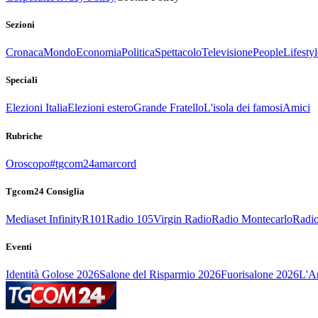
Sezioni
Cronaca
Mondo
Economia
Politica
Spettacolo
Televisione
People
Lifestyl
Speciali
Elezioni Italia
Elezioni estero
Grande Fratello
L'isola dei famosi
Amici
Rubriche
Oroscopo
#tgcom24amarcord
Tgcom24 Consiglia
Mediaset Infinity
R101
Radio 105
Virgin Radio
Radio Montecarlo
Radio
Eventi
Identità Golose 2026
Salone del Risparmio 2026
Fuorisalone 2026
L'Ar