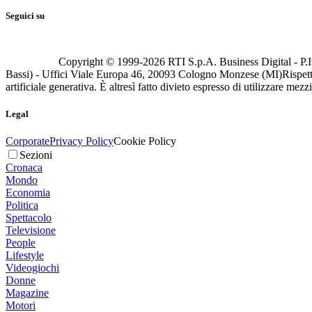
Seguici su
Copyright © 1999-
2026
RTI S.p.A. Business Digital - P.I
Bassi) - Uffici Viale Europa 46, 20093 Cologno Monzese (MI)
Rispett
artificiale generativa. È altresì fatto divieto espresso di utilizzare mez
Legal
Corporate
Privacy Policy
Cookie Policy
Sezioni
Cronaca
Mondo
Economia
Politica
Spettacolo
Televisione
People
Lifestyle
Videogiochi
Donne
Magazine
Motori