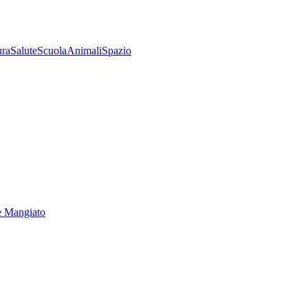
ura
Salute
Scuola
Animali
Spazio
e Mangiato