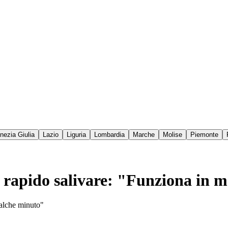
enezia Giulia
Lazio
Liguria
Lombardia
Marche
Molise
Piemonte
t rapido salivare: "Funziona in m
ualche minuto"