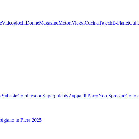
e
Videogiochi
Donne
Magazine
Motori
Viaggi
Cucina
Tgtech
E-Planet
Cult
 Subasio
Comingsoon
Superguidatv
Zuppa di Porro
Non Sprecare
Cotto 
tigiano in Fiera 2025