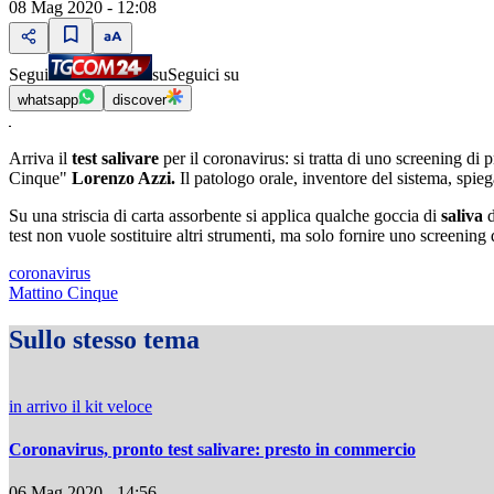
08 Mag 2020 - 12:08
Segui
su
Seguici su
whatsapp
discover
Arriva il
test salivare
per il coronavirus: si tratta di uno screening di 
Cinque"
Lorenzo Azzi.
Il patologo orale, inventore del sistema, spie
Su una striscia di carta assorbente si applica qualche goccia di
saliva
test non vuole sostituire altri strumenti, ma solo fornire uno screening
coronavirus
Mattino Cinque
Sullo stesso tema
in arrivo il kit veloce
Coronavirus, pronto test salivare: presto in commercio
06 Mag 2020 - 14:56