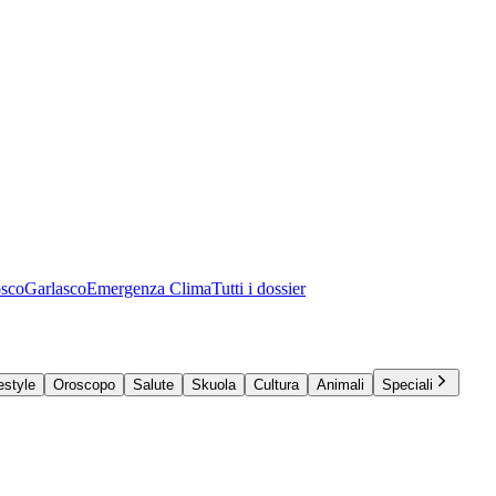
osco
Garlasco
Emergenza Clima
Tutti i dossier
estyle
Oroscopo
Salute
Skuola
Cultura
Animali
Speciali