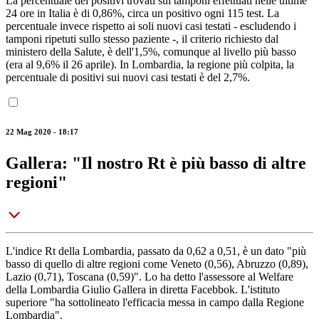
La percentuale dei positivi trovati sui tamponi effettuati nelle ultime
24 ore in Italia è di 0,86%, circa un positivo ogni 115 test. La
percentuale invece rispetto ai soli nuovi casi testati - escludendo i
tamponi ripetuti sullo stesso paziente -, il criterio richiesto dal
ministero della Salute, è dell'1,5%, comunque al livello più basso
(era al 9,6% il 26 aprile). In Lombardia, la regione più colpita, la
percentuale di positivi sui nuovi casi testati è del 2,7%.
22 Mag 2020 - 18:17
Gallera: "Il nostro Rt è più basso di altre
regioni"
L'indice Rt della Lombardia, passato da 0,62 a 0,51, è un dato "più
basso di quello di altre regioni come Veneto (0,56), Abruzzo (0,89),
Lazio (0,71), Toscana (0,59)". Lo ha detto l'assessore al Welfare
della Lombardia Giulio Gallera in diretta Facebbok. L'istituto
superiore "ha sottolineato l'efficacia messa in campo dalla Regione
Lombardia".