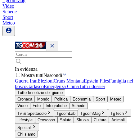
TgcomMag
Video
Schede
Sport
Meteo
In evidenza
Mostra tutti
Nascondi
Guerra Iran
Elezioni
Crans Montana
Epstein Files
Famiglia nel
bosco
Garlasco
Emergenza Clima
Tutti i dossier
Tutte le notizie del giorno
Cronaca
Mondo
Politica
Economia
Sport
Meteo
Video
Foto
Infografiche
Schede
Tv & Spettacolo
TgcomLab
TgcomMag
TgTech
Lifestyle
Oroscopo
Salute
Skuola
Cultura
Animali
Speciali
Chi siamo