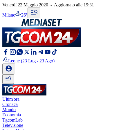
Venerdì 22 Maggio 2020
-
Aggiornato alle
19:31
Milano
26°
Leone
(23 Lug - 23 Ago)
Ultim'ora
Cronaca
Mondo
Economia
TgcomLab
Televisione