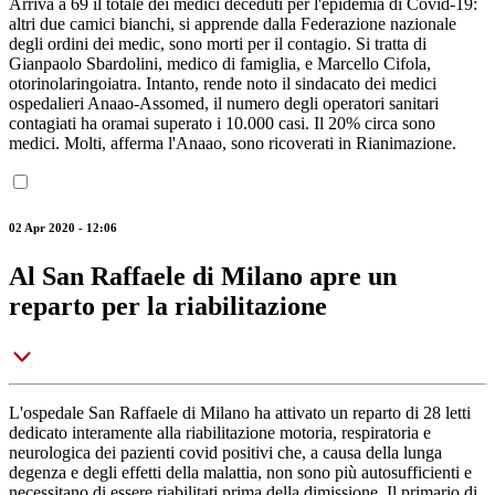
Arriva a 69 il totale dei medici deceduti per l'epidemia di Covid-19:
altri due camici bianchi, si apprende dalla Federazione nazionale
degli ordini dei medic, sono morti per il contagio. Si tratta di
Gianpaolo Sbardolini, medico di famiglia, e Marcello Cifola,
otorinolaringoiatra. Intanto, rende noto il sindacato dei medici
ospedalieri Anaao-Assomed, il numero degli operatori sanitari
contagiati ha oramai superato i 10.000 casi. Il 20% circa sono
medici. Molti, afferma l'Anaao, sono ricoverati in Rianimazione.
02 Apr 2020 - 12:06
Al San Raffaele di Milano apre un
reparto per la riabilitazione
L'ospedale San Raffaele di Milano ha attivato un reparto di 28 letti
dedicato interamente alla riabilitazione motoria, respiratoria e
neurologica dei pazienti covid positivi che, a causa della lunga
degenza e degli effetti della malattia, non sono più autosufficienti e
necessitano di essere riabilitati prima della dimissione. Il primario di