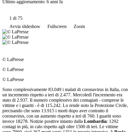
Ultimo aggiornamento:
6 anni fa
1
di 75
Avvia slideshow
Fullscreen
Zoom
© LaPresse
© LaPresse
© LaPresse
Sono complessivamente 83.049 i malati di coronavirus in Italia, con
un incremento rispetto a ieri di 2.477. Mercoledì l'incremento era
stato di 2.937. Il numero complessivo dei contagiati - comprese le
vittime e i guariti - è di 115.242. Lo rende noto la Protezione Civile,
precisando che sono 13.915 i morti dopo aver contratto il
coronavirus, con un aumento rispetto a ieri di 760. I guariti sono
invece 18278. Notizie positive intanto dalla
Lombardia
:
1292
contagi in più, in calo rispetto agli oltre 1500 di ieri. Le vittime
sono 7960, cioè 367 morti oggi: 1351 le terapie intensive. A
Pavia