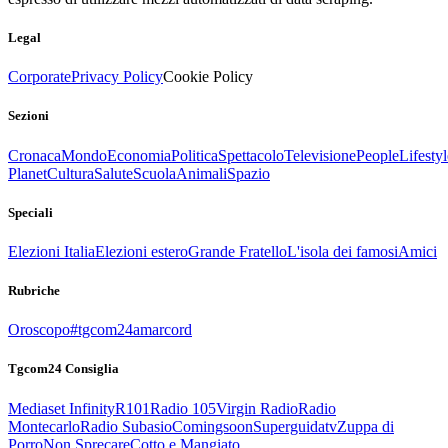
Legal
Corporate
Privacy Policy
Cookie Policy
Sezioni
Cronaca
Mondo
Economia
Politica
Spettacolo
Televisione
People
Lifestyl
Planet
Cultura
Salute
Scuola
Animali
Spazio
Speciali
Elezioni Italia
Elezioni estero
Grande Fratello
L'isola dei famosi
Amici
Rubriche
Oroscopo
#tgcom24amarcord
Tgcom24 Consiglia
Mediaset Infinity
R101
Radio 105
Virgin Radio
Radio
Montecarlo
Radio Subasio
Comingsoon
Superguidatv
Zuppa di
Porro
Non Sprecare
Cotto e Mangiato