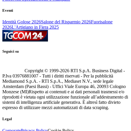
Eventi
Identità Golose 2026
Salone del Risparmio 2026
Fuorisalone
2026
L'Artigiano in Fiera 2025
Seguici su
Copyright © 1999-
2026
RTI S.p.A. Business Digital -
P.Iva 03976881007 - Tutti i diritti riservati - Per la pubblicità
Mediamond S.p.A. - RTI S.p.A., Mediaset N.V., sede legale
Amsterdam (Paesi Bassi) - Uffici Viale Europa 46, 20093 Cologno
Monzese (MI)
Rispetto ai contenuti e ai dati personali trasmessi e/o
riprodotti è vietata ogni utilizzazione funzionale all’addestramento di
sistemi di intelligenza artificiale generativa. È altresì fatto divieto
espresso di utilizzare mezzi automatizzati di data scraping.
Legal
Corporate
Privacy Policy
Cookie Policy