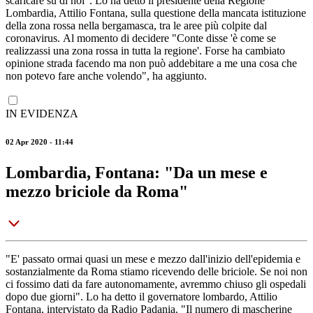
scaricare su di noi". Lo ha detto il presidente della Regione
Lombardia, Attilio Fontana, sulla questione della mancata istituzione
della zona rossa nella bergamasca, tra le aree più colpite dal
coronavirus. Al momento di decidere "Conte disse 'è come se
realizzassi una zona rossa in tutta la regione'. Forse ha cambiato
opinione strada facendo ma non può addebitare a me una cosa che
non potevo fare anche volendo", ha aggiunto.
IN EVIDENZA
02 Apr 2020 - 11:44
Lombardia, Fontana: "Da un mese e
mezzo briciole da Roma"
"E' passato ormai quasi un mese e mezzo dall'inizio dell'epidemia e
sostanzialmente da Roma stiamo ricevendo delle briciole. Se noi non
ci fossimo dati da fare autonomamente, avremmo chiuso gli ospedali
dopo due giorni". Lo ha detto il governatore lombardo, Attilio
Fontana, intervistato da Radio Padania. "Il numero di mascherine