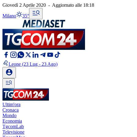
Giovedì 2 Aprile 2020
-
Aggiornato alle
18:18
Milano
35°
Leone
(23 Lug - 23 Ago)
Ultim'ora
Cronaca
Mondo
Economia
TgcomLab
Televisione