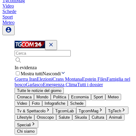
TgcomMag
Video
Schede
Sport
Meteo
In evidenza
Mostra tutti
Nascondi
Guerra Iran
Elezioni
Crans Montana
Epstein Files
Famiglia nel
bosco
Garlasco
Emergenza Clima
Tutti i dossier
Tutte le notizie del giorno
Cronaca
Mondo
Politica
Economia
Sport
Meteo
Video
Foto
Infografiche
Schede
Tv & Spettacolo
TgcomLab
TgcomMag
TgTech
Lifestyle
Oroscopo
Salute
Skuola
Cultura
Animali
Speciali
Chi siamo