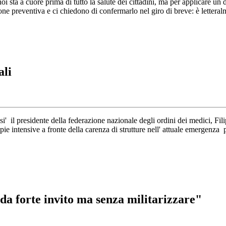
i sta a cuore prima di tutto la salute dei cittadini, ma per applicare u
e preventiva e ci chiedono di confermarlo nel giro di breve: è letteral
ali
i' il presidente della federazione nazionale degli ordini dei medici, Fil
erapie intensive a fronte della carenza di strutture nell' attuale emergenz
da forte invito ma senza militarizzare"