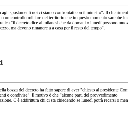
ta agli spostamenti noi ci siamo confrontati con il ministro". Il chiarime
i o un controllo militare del territorio che in questo momento sarebbe inc
 pratica "il decreto dice ai milanesi che da domani o lunedì possono mu
ezzo, ma devono rimanere a a casa per il resto del tempo".
i
a bozza del decreto ha fatto sapere di aver "chiesto al presidente Conte
renti e condivise". Il motivo è che "alcune parti del provvedimento
azione. C'è addirittura chi ci sta chiedendo se lunedì potrà recarsi o men