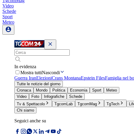
TgcomMag
Video
Schede
Sport
Meteo
In evidenza
Mostra tutti
Nascondi
Guerra Iran
Elezioni
Crans Montana
Epstein Files
Famiglia nel b
Tutte le notizie del giorno
Cronaca
Mondo
Politica
Economia
Sport
Meteo
Video
Foto
Infografiche
Schede
Tv & Spettacolo
TgcomLab
TgcomMag
TgTech
Lif
Chi siamo
Seguici anche su