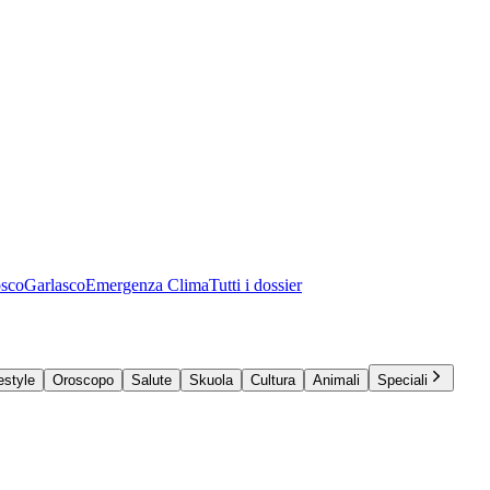
osco
Garlasco
Emergenza Clima
Tutti i dossier
estyle
Oroscopo
Salute
Skuola
Cultura
Animali
Speciali