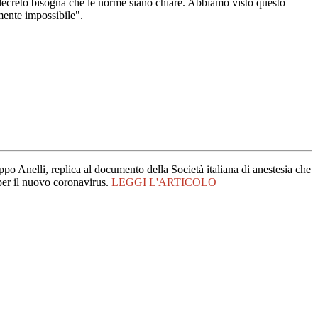
n decreto bisogna che le norme siano chiare. Abbiamo visto questo
mente impossibile".
ippo Anelli, replica al documento della Società italiana di anestesia che
a per il nuovo coronavirus.
LEGGI L'ARTICOLO