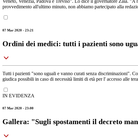
Veneto, Venezia, Padova e Treviso". Lo dice il governatore Zaia. "A no
provvedimento all'ultimo minuto, non abbiamo partecipato alla redazion
07 Mar 2020 - 23:21
Ordini dei medici: tutti i pazienti sono ugu
Tutti i pazienti "sono uguali e vanno curati senza discriminazioni". Cos
giudica possibili in caso di necessità limiti di età per l' accesso alle t
IN EVIDENZA
07 Mar 2020 - 23:00
Gallera: "Sugli spostamenti il decreto man