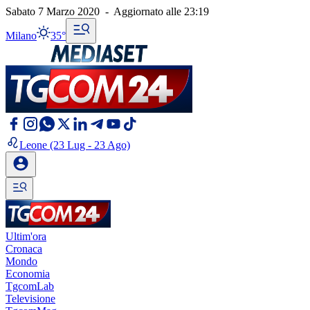
Sabato 7 Marzo 2020
-
Aggiornato alle
23:19
Milano
35°
Leone
(23 Lug - 23 Ago)
Ultim'ora
Cronaca
Mondo
Economia
TgcomLab
Televisione