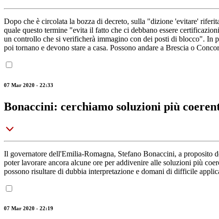
Dopo che è circolata la bozza di decreto, sulla "dizione 'evitare' riferi
quale questo termine "evita il fatto che ci debbano essere certificazion
un controllo che si verificherà immagino con dei posti di blocco". In
poi tornano e devono stare a casa. Possono andare a Brescia o Concor
07 Mar 2020 - 22:33
Bonaccini: cerchiamo soluzioni più coerent
Il governatore dell'Emilia-Romagna, Stefano Bonaccini, a proposito dell
poter lavorare ancora alcune ore per addivenire alle soluzioni più coe
possono risultare di dubbia interpretazione e domani di difficile applic
07 Mar 2020 - 22:19