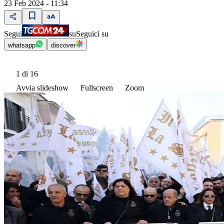
23 Feb 2024 - 11:34
Segui
su
Seguici su
whatsapp
discover
1
di 16
Avvia slideshow
Fullscreen
Zoom