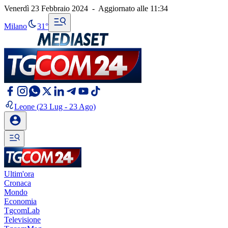
Venerdì 23 Febbraio 2024
-
Aggiornato alle
11:34
Milano
31°
Leone
(23 Lug - 23 Ago)
Ultim'ora
Cronaca
Mondo
Economia
TgcomLab
Televisione