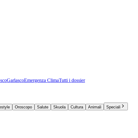
osco
Garlasco
Emergenza Clima
Tutti i dossier
estyle
Oroscopo
Salute
Skuola
Cultura
Animali
Speciali