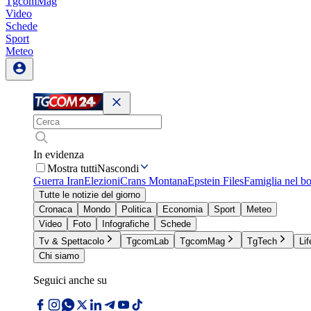
TgcomMag
Video
Schede
Sport
Meteo
In evidenza
Mostra tutti
Nascondi
Guerra Iran
Elezioni
Crans Montana
Epstein Files
Famiglia nel b
Tutte le notizie del giorno
Cronaca
Mondo
Politica
Economia
Sport
Meteo
Video
Foto
Infografiche
Schede
Tv & Spettacolo
TgcomLab
TgcomMag
TgTech
Lif
Chi siamo
Seguici anche su