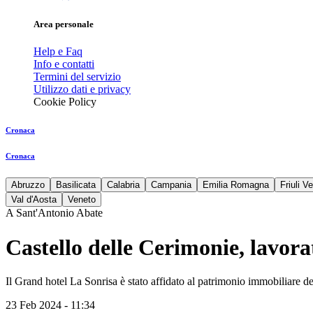
Area personale
Help e Faq
Info e contatti
Termini del servizio
Utilizzo dati e privacy
Cookie Policy
Cronaca
Cronaca
Abruzzo
Basilicata
Calabria
Campania
Emilia Romagna
Friuli V
Val d'Aosta
Veneto
A Sant'Antonio Abate
Castello delle Cerimonie, lavora
Il Grand hotel La Sonrisa è stato affidato al patrimonio immobiliare d
23 Feb 2024 - 11:34