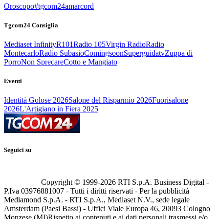
Oroscopo
#tgcom24amarcord
Tgcom24 Consiglia
Mediaset Infinity
R101
Radio 105
Virgin Radio
Radio
Montecarlo
Radio Subasio
Comingsoon
Superguidatv
Zuppa di
Porro
Non Sprecare
Cotto e Mangiato
Eventi
Identità Golose 2026
Salone del Risparmio 2026
Fuorisalone
2026
L'Artigiano in Fiera 2025
Seguici su
Copyright © 1999-
2026
RTI S.p.A. Business Digital -
P.Iva 03976881007 - Tutti i diritti riservati - Per la pubblicità
Mediamond S.p.A. - RTI S.p.A., Mediaset N.V., sede legale
Amsterdam (Paesi Bassi) - Uffici Viale Europa 46, 20093 Cologno
Monzese (MI)
Rispetto ai contenuti e ai dati personali trasmessi e/o