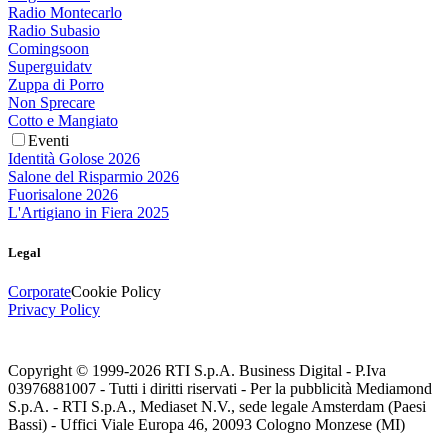
Radio Montecarlo
Radio Subasio
Comingsoon
Superguidatv
Zuppa di Porro
Non Sprecare
Cotto e Mangiato
Eventi
Identità Golose 2026
Salone del Risparmio 2026
Fuorisalone 2026
L'Artigiano in Fiera 2025
Legal
Corporate
Cookie Policy
Privacy Policy
Copyright © 1999-
2026
RTI S.p.A. Business Digital - P.Iva
03976881007 - Tutti i diritti riservati - Per la pubblicità Mediamond
S.p.A. - RTI S.p.A., Mediaset N.V., sede legale Amsterdam (Paesi
Bassi) - Uffici Viale Europa 46, 20093 Cologno Monzese (MI)