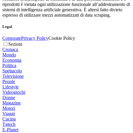
riprodotti è vietata ogni utilizzazione funzionale all’addestramento di
sistemi di intelligenza artificiale generativa. È altresì fatto divieto
espresso di utilizzare mezzi automatizzati di data scraping.
Legal
Corporate
Privacy Policy
Cookie Policy
Sezioni
Cronaca
Mondo
Economia
Politica
Spettacolo
Televisione
People
Lifestyle
Videogiochi
Donne
Magazine
Motori
Viaggi
Cucina
Tgtech
E-Planet