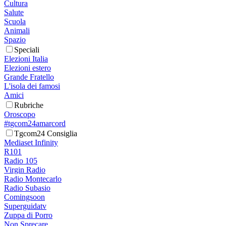
Cultura
Salute
Scuola
Animali
Spazio
Speciali
Elezioni Italia
Elezioni estero
Grande Fratello
L'isola dei famosi
Amici
Rubriche
Oroscopo
#tgcom24amarcord
Tgcom24 Consiglia
Mediaset Infinity
R101
Radio 105
Virgin Radio
Radio Montecarlo
Radio Subasio
Comingsoon
Superguidatv
Zuppa di Porro
Non Sprecare