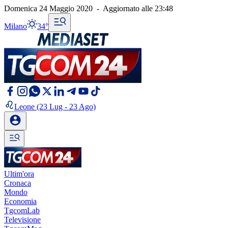
Domenica 24 Maggio 2020
-
Aggiornato alle
23:48
Milano
34°
Leone
(23 Lug - 23 Ago)
Ultim'ora
Cronaca
Mondo
Economia
TgcomLab
Televisione