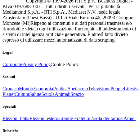
Copyright © 1999-
2026
RTI S.p.A. Business Digital -
P.Iva 03976881007 - Tutti i diritti riservati - Per la pubblicità
Mediamond S.p.A. - RTI S.p.A., Mediaset N.V., sede legale
Amsterdam (Paesi Bassi) - Uffici Viale Europa 46, 20093 Cologno
Monzese (MI)
Rispetto ai contenuti e ai dati personali trasmessi e/o
riprodotti è vietata ogni utilizzazione funzionale all’addestramento di
sistemi di intelligenza artificiale generativa. È altresì fatto divieto
espresso di utilizzare mezzi automatizzati di data scraping.
Legal
Corporate
Privacy Policy
Cookie Policy
Sezioni
Cronaca
Mondo
Economia
Politica
Spettacolo
Televisione
People
Lifestyl
Planet
Cultura
Salute
Scuola
Animali
Spazio
Speciali
Elezioni Italia
Elezioni estero
Grande Fratello
L'isola dei famosi
Amici
Rubriche