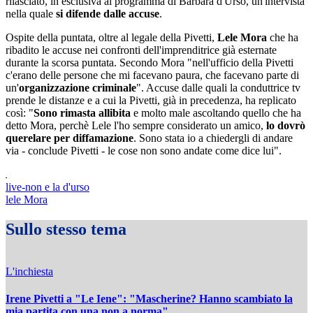
rilasciato, in esclusiva al programma di Barbara d'Urso, un'intervista
nella quale
si difende dalle accuse
.
Ospite della puntata, oltre al legale della Pivetti,
Lele Mora
che ha
ribadito le accuse nei confronti dell'imprenditrice già esternate
durante la scorsa puntata. Secondo Mora "nell'ufficio della Pivetti
c'erano delle persone che mi facevano paura, che facevano parte di
un'
organizzazione criminale
". Accuse dalle quali la conduttrice tv
prende le distanze e a cui la Pivetti, già in precedenza, ha replicato
così: "
Sono rimasta allibita
e molto male ascoltando quello che ha
detto Mora, perchè Lele l'ho sempre considerato un amico,
lo dovrò
querelare per diffamazione
. Sono stata io a chiedergli di andare
via - conclude Pivetti - le cose non sono andate come dice lui".
live-non e la d'urso
lele Mora
Sullo stesso tema
L'inchiesta
Irene Pivetti a "Le Iene": "Mascherine? Hanno scambiato la
mia partita con una non a norma"