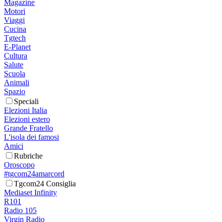
Magazine
Motori
Viaggi
Cucina
Tgtech
E-Planet
Cultura
Salute
Scuola
Animali
Spazio
Speciali
Elezioni Italia
Elezioni estero
Grande Fratello
L'isola dei famosi
Amici
Rubriche
Oroscopo
#tgcom24amarcord
Tgcom24 Consiglia
Mediaset Infinity
R101
Radio 105
Virgin Radio