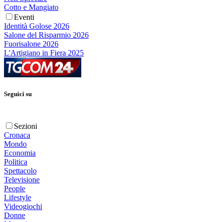
Cotto e Mangiato
Eventi
Identità Golose 2026
Salone del Risparmio 2026
Fuorisalone 2026
L'Artigiano in Fiera 2025
Seguici su
Sezioni
Cronaca
Mondo
Economia
Politica
Spettacolo
Televisione
People
Lifestyle
Videogiochi
Donne