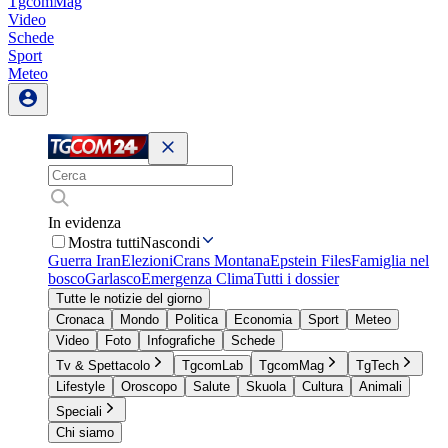
TgcomMag
Video
Schede
Sport
Meteo
In evidenza
Mostra tutti
Nascondi
Guerra Iran
Elezioni
Crans Montana
Epstein Files
Famiglia nel
bosco
Garlasco
Emergenza Clima
Tutti i dossier
Tutte le notizie del giorno
Cronaca
Mondo
Politica
Economia
Sport
Meteo
Video
Foto
Infografiche
Schede
Tv & Spettacolo
TgcomLab
TgcomMag
TgTech
Lifestyle
Oroscopo
Salute
Skuola
Cultura
Animali
Speciali
Chi siamo