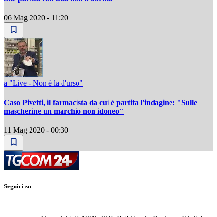
06 Mag 2020 - 11:20
a "Live - Non è la d'urso"
Caso Pivetti, il farmacista da cui è partita l'indagine: "Sulle
mascherine un marchio non idoneo"
11 Mag 2020 - 00:30
Seguici su