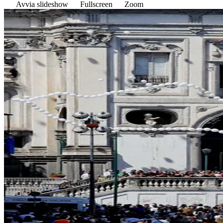
Avvia slideshow
Fullscreen
Zoom