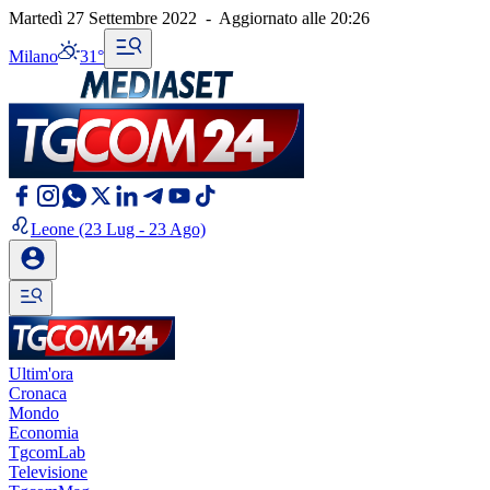
Martedì 27 Settembre 2022
-
Aggiornato alle
20:26
Milano
31°
Leone
(23 Lug - 23 Ago)
Ultim'ora
Cronaca
Mondo
Economia
TgcomLab
Televisione