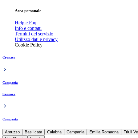
Area personale
Help e Faq
Info e contatti
Termini del servizio
Utilizzo dati e privacy
Cookie Policy
Cronaca
Campania
Cronaca
Campania
Abruzzo
Basilicata
Calabria
Campania
Emilia Romagna
Friuli V