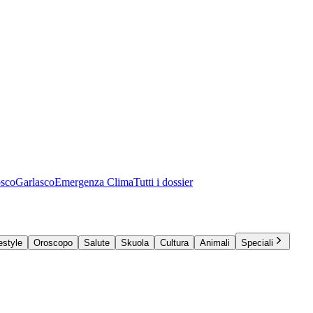
osco
Garlasco
Emergenza Clima
Tutti i dossier
estyle
Oroscopo
Salute
Skuola
Cultura
Animali
Speciali