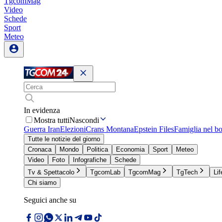
TgcomMag
Video
Schede
Sport
Meteo
In evidenza
Mostra tutti
Nascondi
Guerra Iran
Elezioni
Crans Montana
Epstein Files
Famiglia nel b
Tutte le notizie del giorno
Cronaca
Mondo
Politica
Economia
Sport
Meteo
Video
Foto
Infografiche
Schede
Tv & Spettacolo
TgcomLab
TgcomMag
TgTech
Lif
Chi siamo
Seguici anche su