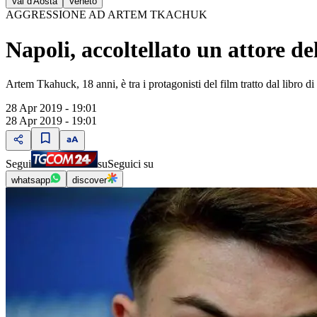
Val d'Aosta
Veneto
AGGRESSIONE AD ARTEM TKACHUK
Napoli, accoltellato un attore 
Artem Tkahuck, 18 anni, è tra i protagonisti del film tratto dal libro
28 Apr 2019 - 19:01
28 Apr 2019 - 19:01
Segui
su
Seguici su
whatsapp
discover