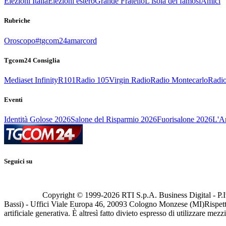
Elezioni Italia
Elezioni estero
Grande Fratello
L'isola dei famosi
Amici
Rubriche
Oroscopo
#tgcom24amarcord
Tgcom24 Consiglia
Mediaset Infinity
R101
Radio 105
Virgin Radio
Radio Montecarlo
Radio
Eventi
Identità Golose 2026
Salone del Risparmio 2026
Fuorisalone 2026
L'Ar
Seguici su
Copyright © 1999-
2026
RTI S.p.A. Business Digital - P.I
Bassi) - Uffici Viale Europa 46, 20093 Cologno Monzese (MI)
Rispett
artificiale generativa. È altresì fatto divieto espresso di utilizzare mez