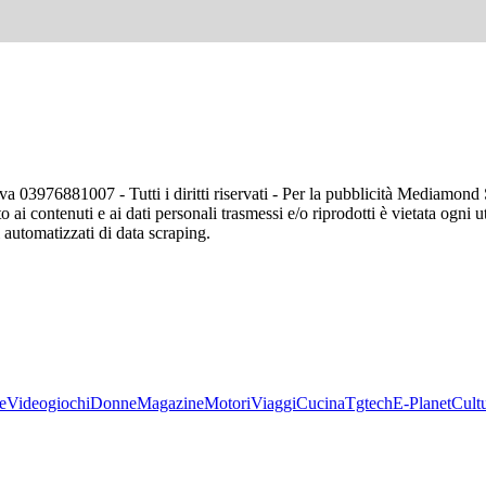
va 03976881007 - Tutti i diritti riservati - Per la pubblicità Mediamon
o ai contenuti e ai dati personali trasmessi e/o riprodotti è vietata ogni 
zi automatizzati di data scraping.
e
Videogiochi
Donne
Magazine
Motori
Viaggi
Cucina
Tgtech
E-Planet
Cult