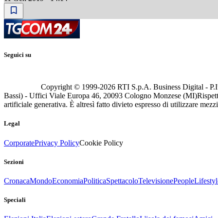
Seguici su
Copyright © 1999-
2026
RTI S.p.A. Business Digital - P.I
Bassi) - Uffici Viale Europa 46, 20093 Cologno Monzese (MI)
Rispett
artificiale generativa. È altresì fatto divieto espresso di utilizzare mez
Legal
Corporate
Privacy Policy
Cookie Policy
Sezioni
Cronaca
Mondo
Economia
Politica
Spettacolo
Televisione
People
Lifestyl
Speciali