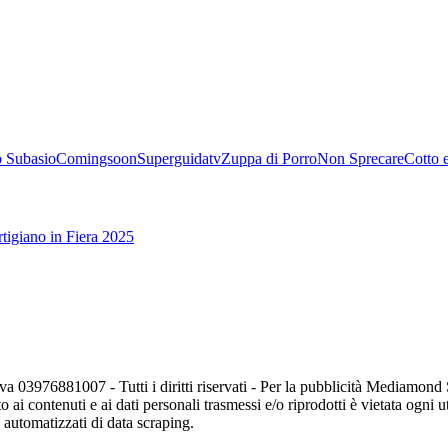
 Subasio
Comingsoon
Superguidatv
Zuppa di Porro
Non Sprecare
Cotto 
tigiano in Fiera 2025
va 03976881007 - Tutti i diritti riservati - Per la pubblicità Mediamon
o ai contenuti e ai dati personali trasmessi e/o riprodotti è vietata ogni 
zi automatizzati di data scraping.