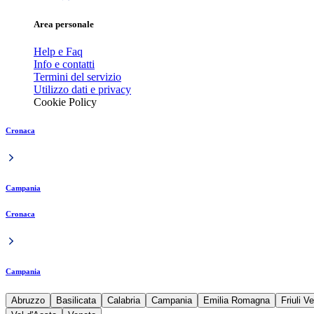
Area personale
Help e Faq
Info e contatti
Termini del servizio
Utilizzo dati e privacy
Cookie Policy
Cronaca
Campania
Cronaca
Campania
Abruzzo
Basilicata
Calabria
Campania
Emilia Romagna
Friuli V