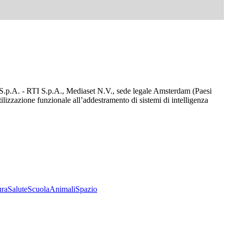
d S.p.A. - RTI S.p.A., Mediaset N.V., sede legale Amsterdam (Paesi
utilizzazione funzionale all’addestramento di sistemi di intelligenza
ura
Salute
Scuola
Animali
Spazio