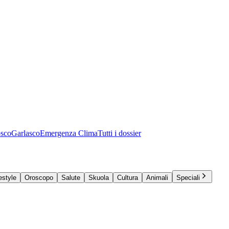
osco
Garlasco
Emergenza Clima
Tutti i dossier
estyle
Oroscopo
Salute
Skuola
Cultura
Animali
Speciali