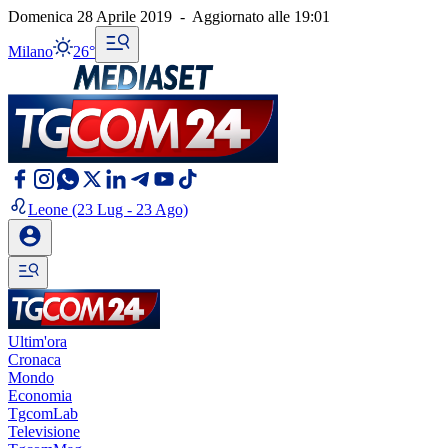
Domenica 28 Aprile 2019
-
Aggiornato alle
19:01
Milano
26°
Leone
(23 Lug - 23 Ago)
Ultim'ora
Cronaca
Mondo
Economia
TgcomLab
Televisione