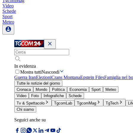
TgcomMag
Video
Schede
Sport
Meteo
In evidenza
Mostra tutti
Nascondi
Guerra Iran
Elezioni
Crans Montana
Epstein Files
Famiglia nel b
Tutte le notizie del giorno
Cronaca
Mondo
Politica
Economia
Sport
Meteo
Video
Foto
Infografiche
Schede
Tv & Spettacolo
TgcomLab
TgcomMag
TgTech
Lif
Chi siamo
Seguici anche su