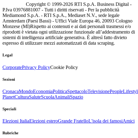
Copyright © 1999-
2026
RTI S.p.A. Business Digital -
P.Iva 03976881007 - Tutti i diritti riservati - Per la pubblicità
Mediamond S.p.A. - RTI S.p.A., Mediaset N.V., sede legale
Amsterdam (Paesi Bassi) - Uffici Viale Europa 46, 20093 Cologno
Monzese (MI)
Rispetto ai contenuti e ai dati personali trasmessi e/o
riprodotti è vietata ogni utilizzazione funzionale all’addestramento di
sistemi di intelligenza artificiale generativa. È altresì fatto divieto
espresso di utilizzare mezzi automatizzati di data scraping.
Legal
Corporate
Privacy Policy
Cookie Policy
Sezioni
Cronaca
Mondo
Economia
Politica
Spettacolo
Televisione
People
Lifestyl
Planet
Cultura
Salute
Scuola
Animali
Spazio
Speciali
Elezioni Italia
Elezioni estero
Grande Fratello
L'isola dei famosi
Amici
Rubriche