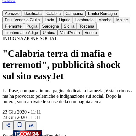
Calabria
Abruzzo
Basilicata
Calabria
Campania
Emilia Romagna
Friuli Venezia Giulia
Lazio
Liguria
Lombardia
Marche
Molise
Piemonte
Puglia
Sardegna
Sicilia
Toscana
Trentino alto Adige
Umbria
Val d'Aosta
Veneto
INDIGNAZIONE SOCIAL
"Calabria terra di mafia e
terremoti", pubblicità shock
sul sito easyJet
La frase, comparsa in una pagina dedicata a Lamezia, è stata rimossa
ma ha provocato polemiche e indignazione sui social. Dopo la
bufera, sono arrivate le scuse della compagnia aerea
23 Giu 2020 - 11:11
23 Giu 2020 - 11:11
Segui
su
Seguici su