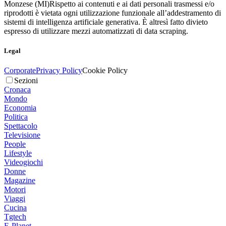
Monzese (MI)
Rispetto ai contenuti e ai dati personali trasmessi e/o
riprodotti è vietata ogni utilizzazione funzionale all’addestramento di
sistemi di intelligenza artificiale generativa. È altresì fatto divieto
espresso di utilizzare mezzi automatizzati di data scraping.
Legal
Corporate
Privacy Policy
Cookie Policy
Sezioni
Cronaca
Mondo
Economia
Politica
Spettacolo
Televisione
People
Lifestyle
Videogiochi
Donne
Magazine
Motori
Viaggi
Cucina
Tgtech
E-Planet