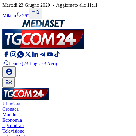
Martedì 23 Giugno 2020
-
Aggiornato alle
11:11
Milano
29°
Leone
(23 Lug - 23 Ago)
Ultim'ora
Cronaca
Mondo
Economia
TgcomLab
Televisione