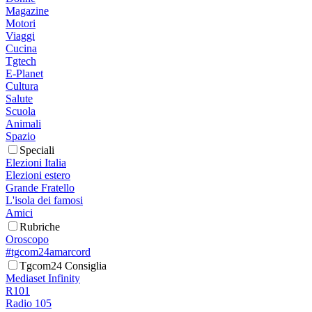
Magazine
Motori
Viaggi
Cucina
Tgtech
E-Planet
Cultura
Salute
Scuola
Animali
Spazio
Speciali
Elezioni Italia
Elezioni estero
Grande Fratello
L'isola dei famosi
Amici
Rubriche
Oroscopo
#tgcom24amarcord
Tgcom24 Consiglia
Mediaset Infinity
R101
Radio 105