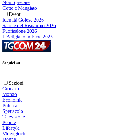
Non Sprecare
Cotto e Mangiato
Eventi
Identità Golose 2026
Salone del Risparmio 2026
Fuorisalone 2026
L'Artigiano in Fiera 2025
Seguici su
Sezioni
Cronaca
Mondo
Economia
Politica
Spettacolo
Televisione
People
Lifestyle
Videogiochi
Donne