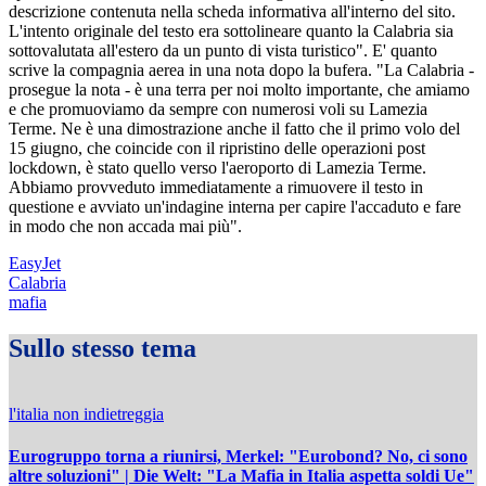
descrizione contenuta nella scheda informativa all'interno del sito.
L'intento originale del testo era sottolineare quanto la Calabria sia
sottovalutata all'estero da un punto di vista turistico". E' quanto
scrive la compagnia aerea in una nota dopo la bufera. "La Calabria -
prosegue la nota - è una terra per noi molto importante, che amiamo
e che promuoviamo da sempre con numerosi voli su Lamezia
Terme. Ne è una dimostrazione anche il fatto che il primo volo del
15 giugno, che coincide con il ripristino delle operazioni post
lockdown, è stato quello verso l'aeroporto di Lamezia Terme.
Abbiamo provveduto immediatamente a rimuovere il testo in
questione e avviato un'indagine interna per capire l'accaduto e fare
in modo che non accada mai più".
EasyJet
Calabria
mafia
Sullo stesso tema
l'italia non indietreggia
Eurogruppo torna a riunirsi, Merkel: "Eurobond? No, ci sono
altre soluzioni" | Die Welt: "La Mafia in Italia aspetta soldi Ue"