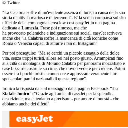
© Twitter
"La Calabria soffre di un'evidente assenza di turisti a causa della sua
storia di attività mafiosa e di terremoti". E' la scritta comparsa sul sito
ufficiale della compagnia aerea low cost
easyJet
in una pagina
dedicata a
Lamezia
. Frase poi rimossa, ma che
ha provocato polemiche e indignazione sui social. easyJet scriveva
anche che "la Calabria soffre la mancanza di città iconiche come
Roma o Venezia capaci di attrarre i fan di Instagram".
Per poi proseguire: "Ma se cerchi un piccolo assaggio della dolce
vita, senza troppi turisti, allora sei nel posto giusto. Arrampicati fino
alla città di montagna di Morano Calabro per panorami mozzafiato e
case bizzarre costruite su cime, che dovrai vedere per credere. Potrai
essere tra i pochi turisti a conoscere e apprezzare veramente i tre
spettacolari parchi nazionali di questa regione".
Ironica la risposta data al messaggio dalla pagina Facebook
"Lo
Statale Jonico"
: "Grazie agli amici di easyJet per la splendida
descrizione, ma ci teniamo a precisare - per amore di onestà - che
abbiamo anche dei difetti".