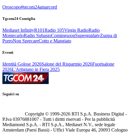
Oroscopo
#tgcom24amarcord
Tgcom24 Consiglia
Mediaset Infinity
R101
Radio 105
Virgin Radio
Radio
Montecarlo
Radio Subasio
Comingsoon
Superguidatv
Zuppa di
Porro
Non Sprecare
Cotto e Mangiato
Eventi
Identità Golose 2026
Salone del Risparmio 2026
Fuorisalone
2026
L'Artigiano in Fiera 2025
Seguici su
Copyright © 1999-
2026
RTI S.p.A. Business Digital -
P.Iva 03976881007 - Tutti i diritti riservati - Per la pubblicità
Mediamond S.p.A. - RTI S.p.A., Mediaset N.V., sede legale
Amsterdam (Paesi Bassi) - Uffici Viale Europa 46, 20093 Cologno