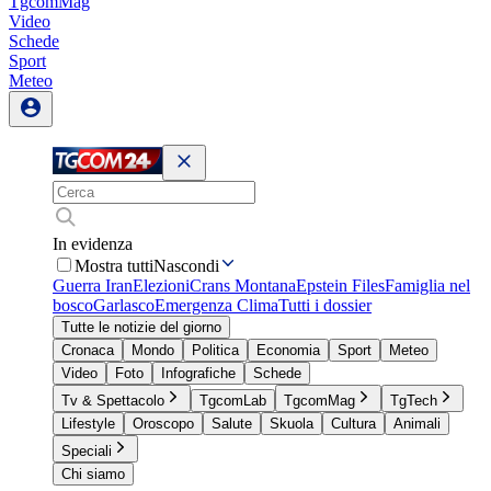
TgcomMag
Video
Schede
Sport
Meteo
In evidenza
Mostra tutti
Nascondi
Guerra Iran
Elezioni
Crans Montana
Epstein Files
Famiglia nel
bosco
Garlasco
Emergenza Clima
Tutti i dossier
Tutte le notizie del giorno
Cronaca
Mondo
Politica
Economia
Sport
Meteo
Video
Foto
Infografiche
Schede
Tv & Spettacolo
TgcomLab
TgcomMag
TgTech
Lifestyle
Oroscopo
Salute
Skuola
Cultura
Animali
Speciali
Chi siamo