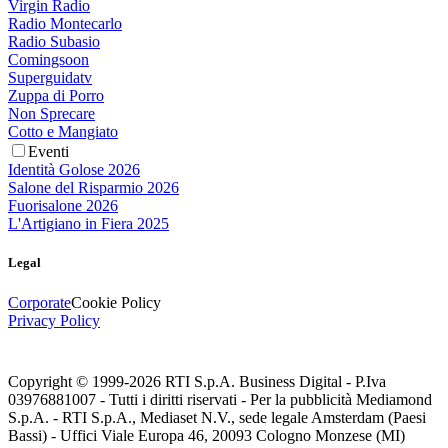
Virgin Radio
Radio Montecarlo
Radio Subasio
Comingsoon
Superguidatv
Zuppa di Porro
Non Sprecare
Cotto e Mangiato
Eventi
Identità Golose 2026
Salone del Risparmio 2026
Fuorisalone 2026
L'Artigiano in Fiera 2025
Legal
Corporate
Cookie Policy
Privacy Policy
Copyright © 1999-
2026
RTI S.p.A. Business Digital - P.Iva
03976881007 - Tutti i diritti riservati - Per la pubblicità Mediamond
S.p.A. - RTI S.p.A., Mediaset N.V., sede legale Amsterdam (Paesi
Bassi) - Uffici Viale Europa 46, 20093 Cologno Monzese (MI)