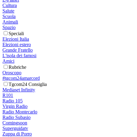
Cultura
Salute
Scuola
Animali
Spazio
Speciali
Elezioni Italia
Elezioni estero
Grande Fratello
L'isola dei famosi
Amici
Rubriche
Oroscopo
#tgcom24amarcord
Tgcom24 Consiglia
Mediaset Infinity
R101
Radio 105
Virgin Radio
Radio Montecarlo
Radio Subasio
Comingsoon
Superguidatv
Zuppa di Porro