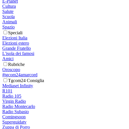
E-Planet
Cultura
Salute
Scuola
Animali
Spazio
Speciali
Elezioni Italia
Elezioni estero
Grande Fratello
L'isola dei famosi
Amici
Rubriche
Oroscopo
#tgcom24amarcord
Tgcom24 Consiglia
Mediaset Infinity
R101
Radio 105
Virgin Radio
Radio Montecarlo
Radio Subasio
Comingsoon
Superguidatv
Zuppa di Porro