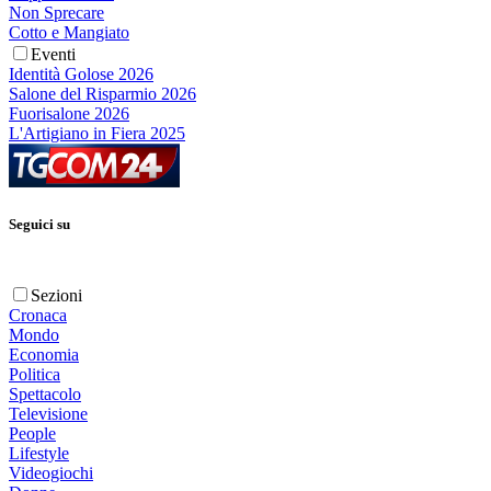
Non Sprecare
Cotto e Mangiato
Eventi
Identità Golose 2026
Salone del Risparmio 2026
Fuorisalone 2026
L'Artigiano in Fiera 2025
Seguici su
Sezioni
Cronaca
Mondo
Economia
Politica
Spettacolo
Televisione
People
Lifestyle
Videogiochi