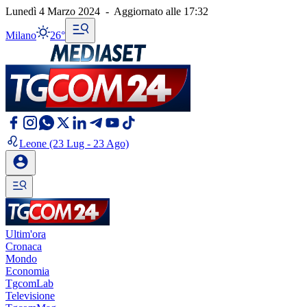
Lunedì 4 Marzo 2024
-
Aggiornato alle
17:32
Milano
26°
Leone
(23 Lug - 23 Ago)
Ultim'ora
Cronaca
Mondo
Economia
TgcomLab
Televisione