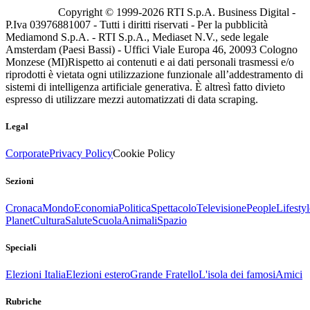
Copyright © 1999-
2026
RTI S.p.A. Business Digital -
P.Iva 03976881007 - Tutti i diritti riservati - Per la pubblicità
Mediamond S.p.A. - RTI S.p.A., Mediaset N.V., sede legale
Amsterdam (Paesi Bassi) - Uffici Viale Europa 46, 20093 Cologno
Monzese (MI)
Rispetto ai contenuti e ai dati personali trasmessi e/o
riprodotti è vietata ogni utilizzazione funzionale all’addestramento di
sistemi di intelligenza artificiale generativa. È altresì fatto divieto
espresso di utilizzare mezzi automatizzati di data scraping.
Legal
Corporate
Privacy Policy
Cookie Policy
Sezioni
Cronaca
Mondo
Economia
Politica
Spettacolo
Televisione
People
Lifestyl
Planet
Cultura
Salute
Scuola
Animali
Spazio
Speciali
Elezioni Italia
Elezioni estero
Grande Fratello
L'isola dei famosi
Amici
Rubriche