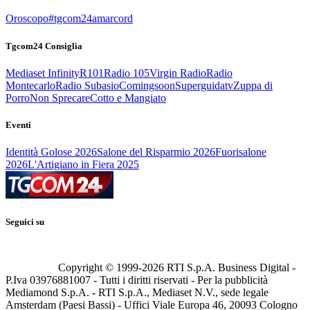
Oroscopo
#tgcom24amarcord
Tgcom24 Consiglia
Mediaset Infinity
R101
Radio 105
Virgin Radio
Radio
Montecarlo
Radio Subasio
Comingsoon
Superguidatv
Zuppa di
Porro
Non Sprecare
Cotto e Mangiato
Eventi
Identità Golose 2026
Salone del Risparmio 2026
Fuorisalone
2026
L'Artigiano in Fiera 2025
Seguici su
Copyright © 1999-
2026
RTI S.p.A. Business Digital -
P.Iva 03976881007 - Tutti i diritti riservati - Per la pubblicità
Mediamond S.p.A. - RTI S.p.A., Mediaset N.V., sede legale
Amsterdam (Paesi Bassi) - Uffici Viale Europa 46, 20093 Cologno