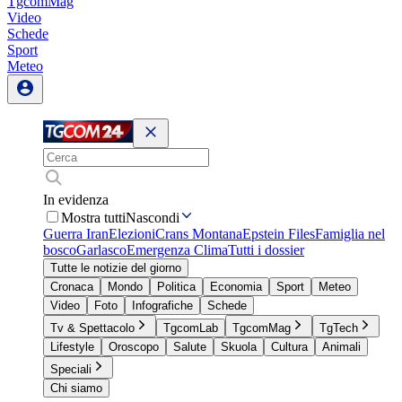
TgcomMag
Video
Schede
Sport
Meteo
In evidenza
Mostra tutti
Nascondi
Guerra Iran
Elezioni
Crans Montana
Epstein Files
Famiglia nel
bosco
Garlasco
Emergenza Clima
Tutti i dossier
Tutte le notizie del giorno
Cronaca
Mondo
Politica
Economia
Sport
Meteo
Video
Foto
Infografiche
Schede
Tv & Spettacolo
TgcomLab
TgcomMag
TgTech
Lifestyle
Oroscopo
Salute
Skuola
Cultura
Animali
Speciali
Chi siamo