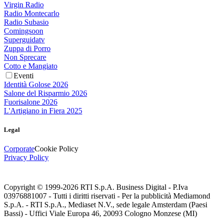
Virgin Radio
Radio Montecarlo
Radio Subasio
Comingsoon
Superguidatv
Zuppa di Porro
Non Sprecare
Cotto e Mangiato
Eventi
Identità Golose 2026
Salone del Risparmio 2026
Fuorisalone 2026
L'Artigiano in Fiera 2025
Legal
Corporate
Cookie Policy
Privacy Policy
Copyright © 1999-
2026
RTI S.p.A. Business Digital - P.Iva
03976881007 - Tutti i diritti riservati - Per la pubblicità Mediamond
S.p.A. - RTI S.p.A., Mediaset N.V., sede legale Amsterdam (Paesi
Bassi) - Uffici Viale Europa 46, 20093 Cologno Monzese (MI)