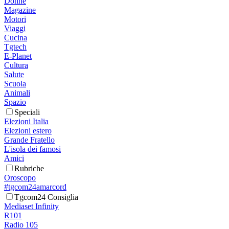
Donne
Magazine
Motori
Viaggi
Cucina
Tgtech
E-Planet
Cultura
Salute
Scuola
Animali
Spazio
Speciali
Elezioni Italia
Elezioni estero
Grande Fratello
L'isola dei famosi
Amici
Rubriche
Oroscopo
#tgcom24amarcord
Tgcom24 Consiglia
Mediaset Infinity
R101
Radio 105