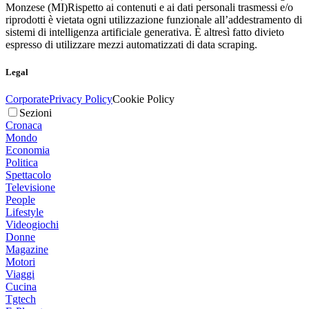
Monzese (MI)
Rispetto ai contenuti e ai dati personali trasmessi e/o
riprodotti è vietata ogni utilizzazione funzionale all’addestramento di
sistemi di intelligenza artificiale generativa. È altresì fatto divieto
espresso di utilizzare mezzi automatizzati di data scraping.
Legal
Corporate
Privacy Policy
Cookie Policy
Sezioni
Cronaca
Mondo
Economia
Politica
Spettacolo
Televisione
People
Lifestyle
Videogiochi
Donne
Magazine
Motori
Viaggi
Cucina
Tgtech