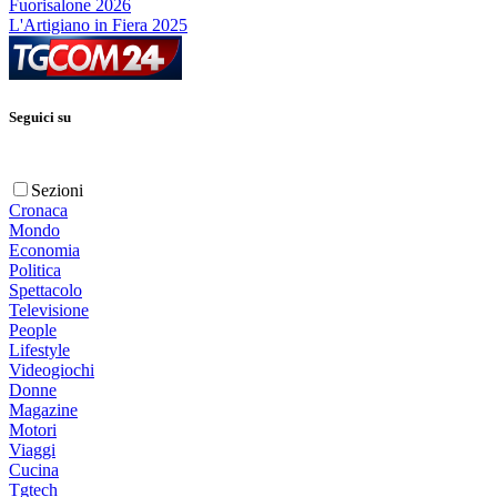
Fuorisalone 2026
L'Artigiano in Fiera 2025
Seguici su
Sezioni
Cronaca
Mondo
Economia
Politica
Spettacolo
Televisione
People
Lifestyle
Videogiochi
Donne
Magazine
Motori
Viaggi
Cucina
Tgtech