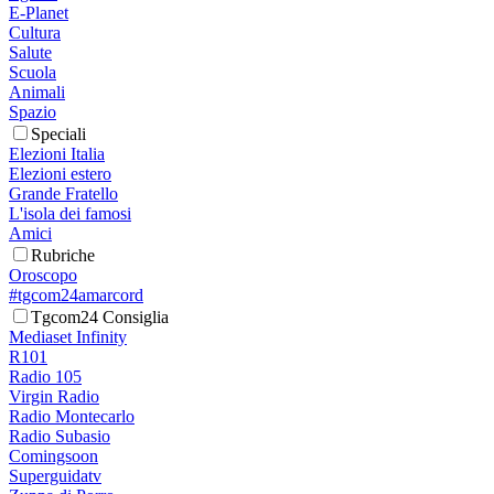
E-Planet
Cultura
Salute
Scuola
Animali
Spazio
Speciali
Elezioni Italia
Elezioni estero
Grande Fratello
L'isola dei famosi
Amici
Rubriche
Oroscopo
#tgcom24amarcord
Tgcom24 Consiglia
Mediaset Infinity
R101
Radio 105
Virgin Radio
Radio Montecarlo
Radio Subasio
Comingsoon
Superguidatv