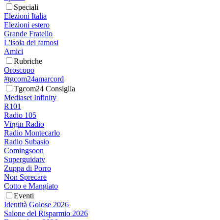
Speciali
Elezioni Italia
Elezioni estero
Grande Fratello
L'isola dei famosi
Amici
Rubriche
Oroscopo
#tgcom24amarcord
Tgcom24 Consiglia
Mediaset Infinity
R101
Radio 105
Virgin Radio
Radio Montecarlo
Radio Subasio
Comingsoon
Superguidatv
Zuppa di Porro
Non Sprecare
Cotto e Mangiato
Eventi
Identità Golose 2026
Salone del Risparmio 2026