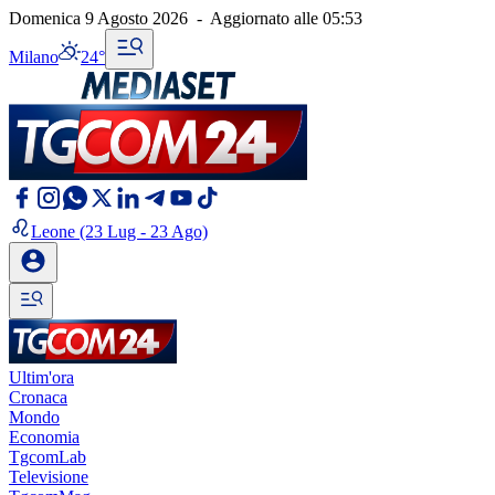
Domenica 9 Agosto 2026
-
Aggiornato alle
05:53
Milano
24°
Leone
(23 Lug - 23 Ago)
Ultim'ora
Cronaca
Mondo
Economia
TgcomLab
Televisione