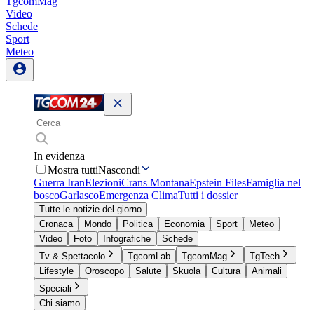
TgcomMag
Video
Schede
Sport
Meteo
In evidenza
Mostra tutti
Nascondi
Guerra Iran
Elezioni
Crans Montana
Epstein Files
Famiglia nel
bosco
Garlasco
Emergenza Clima
Tutti i dossier
Tutte le notizie del giorno
Cronaca
Mondo
Politica
Economia
Sport
Meteo
Video
Foto
Infografiche
Schede
Tv & Spettacolo
TgcomLab
TgcomMag
TgTech
Lifestyle
Oroscopo
Salute
Skuola
Cultura
Animali
Speciali
Chi siamo