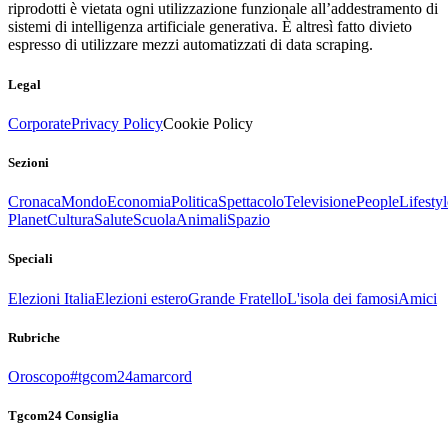
riprodotti è vietata ogni utilizzazione funzionale all’addestramento di
sistemi di intelligenza artificiale generativa. È altresì fatto divieto
espresso di utilizzare mezzi automatizzati di data scraping.
Legal
Corporate
Privacy Policy
Cookie Policy
Sezioni
Cronaca
Mondo
Economia
Politica
Spettacolo
Televisione
People
Lifestyl
Planet
Cultura
Salute
Scuola
Animali
Spazio
Speciali
Elezioni Italia
Elezioni estero
Grande Fratello
L'isola dei famosi
Amici
Rubriche
Oroscopo
#tgcom24amarcord
Tgcom24 Consiglia