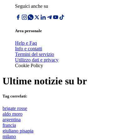
Seguici anche su
Area personale
Help e Faq
Info e contatti
Termini del servizio
Utilizzo dati e privacy
Cookie Policy
Ultime notizie su
br
Tag correlati:
brigate rosse
aldo moro
argentina
francia
giuliano pisapia
milano