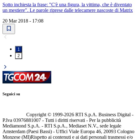
Sotto inchiesta la frase: "C'è una figura, la vittima, che è diventato
un mestiere". Le parole riprese dalle telecamere nascoste di Matrix
20 Mar 2018 - 17:08
1
2
Seguici su
Copyright © 1999-
2026
RTI S.p.A. Business Digital -
P.Iva 03976881007 - Tutti i diritti riservati - Per la pubblicità
Mediamond S.p.A. - RTI S.p.A., Mediaset N.V., sede legale
Amsterdam (Paesi Bassi) - Uffici Viale Europa 46, 20093 Cologno
Monzese (MI)
Rispetto ai contenuti e ai dati personali trasmessi e/o