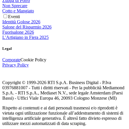
Zuppa di Porro
Non Sprecare
Cotto e Mangiato
Eventi
Identità Golose 2026
Salone del Risparmio 2026
Fuorisalone 2026
L'Artigiano in Fiera 2025
Legal
Corporate
Cookie Policy
Privacy Policy
Copyright © 1999-
2026
RTI S.p.A. Business Digital - P.Iva
03976881007 - Tutti i diritti riservati - Per la pubblicità Mediamond
S.p.A. - RTI S.p.A., Mediaset N.V., sede legale Amsterdam (Paesi
Bassi) - Uffici Viale Europa 46, 20093 Cologno Monzese (MI)
Rispetto ai contenuti e ai dati personali trasmessi e/o riprodotti è
vietata ogni utilizzazione funzionale all’addestramento di sistemi di
intelligenza artificiale generativa. È altresì fatto divieto espresso di
utilizzare mezzi automatizzati di data scraping.