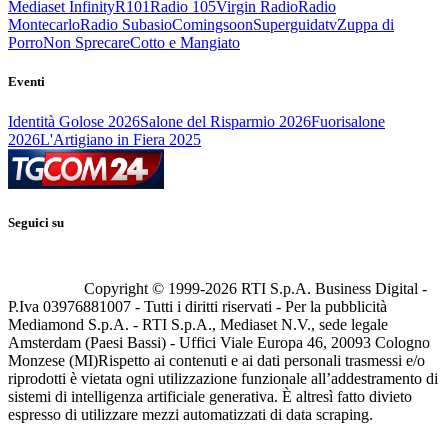
Mediaset Infinity
R101
Radio 105
Virgin Radio
Radio
Montecarlo
Radio Subasio
Comingsoon
Superguidatv
Zuppa di
Porro
Non Sprecare
Cotto e Mangiato
Eventi
Identità Golose 2026
Salone del Risparmio 2026
Fuorisalone
2026
L'Artigiano in Fiera 2025
Seguici su
Copyright © 1999-
2026
RTI S.p.A. Business Digital -
P.Iva 03976881007 - Tutti i diritti riservati - Per la pubblicità
Mediamond S.p.A. - RTI S.p.A., Mediaset N.V., sede legale
Amsterdam (Paesi Bassi) - Uffici Viale Europa 46, 20093 Cologno
Monzese (MI)
Rispetto ai contenuti e ai dati personali trasmessi e/o
riprodotti è vietata ogni utilizzazione funzionale all’addestramento di
sistemi di intelligenza artificiale generativa. È altresì fatto divieto
espresso di utilizzare mezzi automatizzati di data scraping.