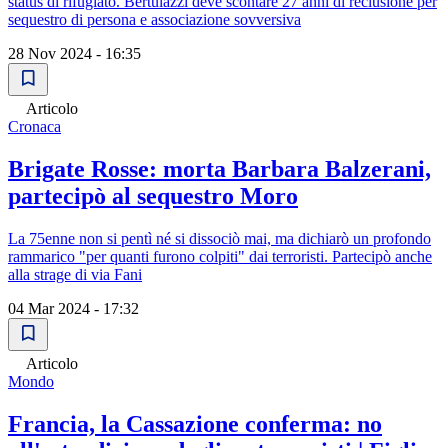
status di rifugiato. Bertulazzi deve scontare 27 anni di reclusione per
sequestro di persona e associazione sovversiva
28 Nov 2024 - 16:35
Articolo
Cronaca
Brigate Rosse: morta Barbara Balzerani,
partecipò al sequestro Moro
La 75enne non si pentì né si dissociò mai, ma dichiarò un profondo
rammarico "per quanti furono colpiti" dai terroristi. Partecipò anche
alla strage di via Fani
04 Mar 2024 - 17:32
Articolo
Mondo
Francia, la Cassazione conferma: no