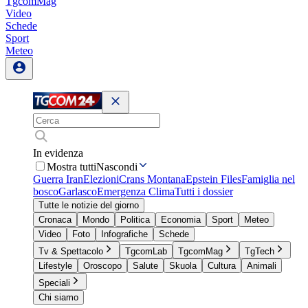
TgcomMag
Video
Schede
Sport
Meteo
In evidenza
Mostra tutti
Nascondi
Guerra Iran
Elezioni
Crans Montana
Epstein Files
Famiglia nel
bosco
Garlasco
Emergenza Clima
Tutti i dossier
Tutte le notizie del giorno
Cronaca
Mondo
Politica
Economia
Sport
Meteo
Video
Foto
Infografiche
Schede
Tv & Spettacolo
TgcomLab
TgcomMag
TgTech
Lifestyle
Oroscopo
Salute
Skuola
Cultura
Animali
Speciali
Chi siamo