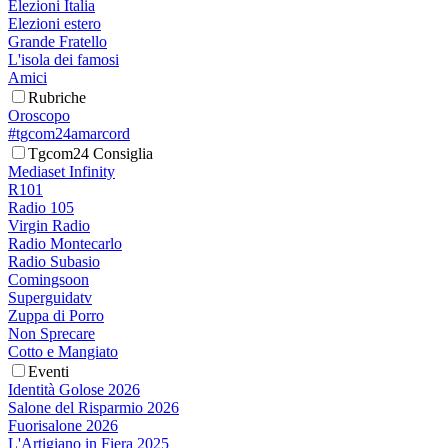
Elezioni Italia
Elezioni estero
Grande Fratello
L'isola dei famosi
Amici
Rubriche
Oroscopo
#tgcom24amarcord
Tgcom24 Consiglia
Mediaset Infinity
R101
Radio 105
Virgin Radio
Radio Montecarlo
Radio Subasio
Comingsoon
Superguidatv
Zuppa di Porro
Non Sprecare
Cotto e Mangiato
Eventi
Identità Golose 2026
Salone del Risparmio 2026
Fuorisalone 2026
L'Artigiano in Fiera 2025