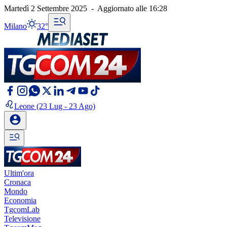
Martedì 2 Settembre 2025
-
Aggiornato alle
16:28
Milano
32°
Leone
(23 Lug - 23 Ago)
Ultim'ora
Cronaca
Mondo
Economia
TgcomLab
Televisione