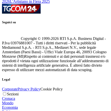
2026
L'Artigiano in Fiera 2025
Seguici su
Copyright © 1999-
2026
RTI S.p.A. Business Digital -
P.Iva 03976881007 - Tutti i diritti riservati - Per la pubblicità
Mediamond S.p.A. - RTI S.p.A., Mediaset N.V., sede legale
Amsterdam (Paesi Bassi) - Uffici Viale Europa 46, 20093 Cologno
Monzese (MI)
Rispetto ai contenuti e ai dati personali trasmessi e/o
riprodotti è vietata ogni utilizzazione funzionale all’addestramento di
sistemi di intelligenza artificiale generativa. È altresì fatto divieto
espresso di utilizzare mezzi automatizzati di data scraping.
Legal
Corporate
Privacy Policy
Cookie Policy
Sezioni
Cronaca
Mondo
Economia