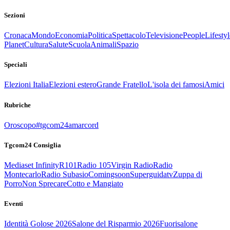
Sezioni
Cronaca
Mondo
Economia
Politica
Spettacolo
Televisione
People
Lifestyl
Planet
Cultura
Salute
Scuola
Animali
Spazio
Speciali
Elezioni Italia
Elezioni estero
Grande Fratello
L'isola dei famosi
Amici
Rubriche
Oroscopo
#tgcom24amarcord
Tgcom24 Consiglia
Mediaset Infinity
R101
Radio 105
Virgin Radio
Radio
Montecarlo
Radio Subasio
Comingsoon
Superguidatv
Zuppa di
Porro
Non Sprecare
Cotto e Mangiato
Eventi
Identità Golose 2026
Salone del Risparmio 2026
Fuorisalone