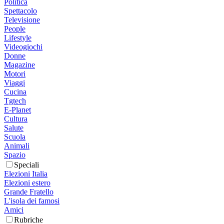
Politica
Spettacolo
Televisione
People
Lifestyle
Videogiochi
Donne
Magazine
Motori
Viaggi
Cucina
Tgtech
E-Planet
Cultura
Salute
Scuola
Animali
Spazio
Speciali
Elezioni Italia
Elezioni estero
Grande Fratello
L'isola dei famosi
Amici
Rubriche