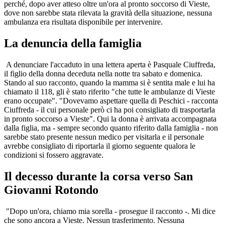
perché, dopo aver atteso oltre un'ora al pronto soccorso di Vieste,
dove non sarebbe stata rilevata la gravità della situazione, nessuna
ambulanza era risultata disponibile per intervenire.
La denuncia della famiglia
A denunciare l'accaduto in una lettera aperta è Pasquale Ciuffreda,
il figlio della donna deceduta nella notte tra sabato e domenica.
Stando al suo racconto, quando la mamma si è sentita male e lui ha
chiamato il 118, gli è stato riferito "che tutte le ambulanze di Vieste
erano occupate". "Dovevamo aspettare quella di Peschici - racconta
Ciuffreda - il cui personale però ci ha poi consigliato di trasportarla
in pronto soccorso a Vieste". Qui la donna è arrivata accompagnata
dalla figlia, ma - sempre secondo quanto riferito dalla famiglia - non
sarebbe stato presente nessun medico per visitarla e il personale
avrebbe consigliato di riportarla il giorno seguente qualora le
condizioni si fossero aggravate.
Il decesso durante la corsa verso San
Giovanni Rotondo
"Dopo un'ora, chiamo mia sorella - prosegue il racconto -. Mi dice
che sono ancora a Vieste. Nessun trasferimento. Nessuna