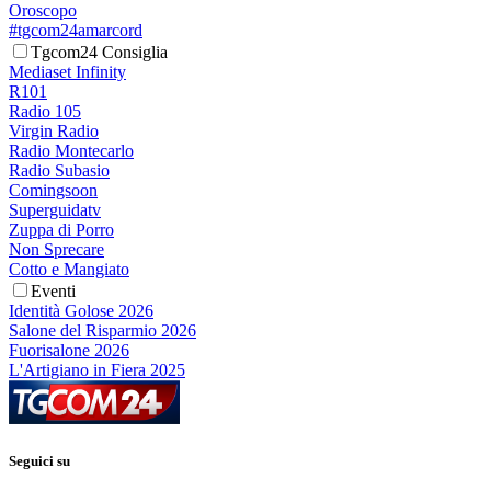
Oroscopo
#tgcom24amarcord
Tgcom24 Consiglia
Mediaset Infinity
R101
Radio 105
Virgin Radio
Radio Montecarlo
Radio Subasio
Comingsoon
Superguidatv
Zuppa di Porro
Non Sprecare
Cotto e Mangiato
Eventi
Identità Golose 2026
Salone del Risparmio 2026
Fuorisalone 2026
L'Artigiano in Fiera 2025
Seguici su