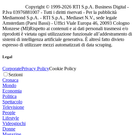
Copyright © 1999-
2026
RTI S.p.A. Business Digital -
P.Iva 03976881007 - Tutti i diritti riservati - Per la pubblicità
Mediamond S.p.A. - RTI S.p.A., Mediaset N.V., sede legale
Amsterdam (Paesi Bassi) - Uffici Viale Europa 46, 20093 Cologno
Monzese (MI)
Rispetto ai contenuti e ai dati personali trasmessi e/o
riprodotti è vietata ogni utilizzazione funzionale all’addestramento di
sistemi di intelligenza artificiale generativa. È altresì fatto divieto
espresso di utilizzare mezzi automatizzati di data scraping.
Legal
Corporate
Privacy Policy
Cookie Policy
Sezioni
Cronaca
Mondo
Economia
Politica
Spettacolo
Televisione
People
Lifestyle
Videogiochi
Donne
Magazine