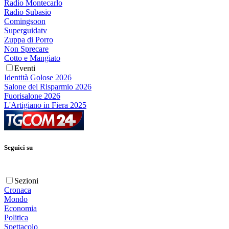
Radio Montecarlo
Radio Subasio
Comingsoon
Superguidatv
Zuppa di Porro
Non Sprecare
Cotto e Mangiato
Eventi
Identità Golose 2026
Salone del Risparmio 2026
Fuorisalone 2026
L'Artigiano in Fiera 2025
Seguici su
Sezioni
Cronaca
Mondo
Economia
Politica
Spettacolo