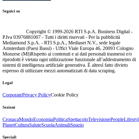
Seguici su
Copyright © 1999-
2026
RTI S.p.A. Business Digital -
P.Iva 03976881007 - Tutti i diritti riservati - Per la pubblicità
Mediamond S.p.A. - RTI S.p.A., Mediaset N.V., sede legale
Amsterdam (Paesi Bassi) - Uffici Viale Europa 46, 20093 Cologno
Monzese (MI)
Rispetto ai contenuti e ai dati personali trasmessi e/o
riprodotti è vietata ogni utilizzazione funzionale all’addestramento di
sistemi di intelligenza artificiale generativa. È altresì fatto divieto
espresso di utilizzare mezzi automatizzati di data scraping.
Legal
Corporate
Privacy Policy
Cookie Policy
Sezioni
Cronaca
Mondo
Economia
Politica
Spettacolo
Televisione
People
Lifestyl
Planet
Cultura
Salute
Scuola
Animali
Spazio
Speciali