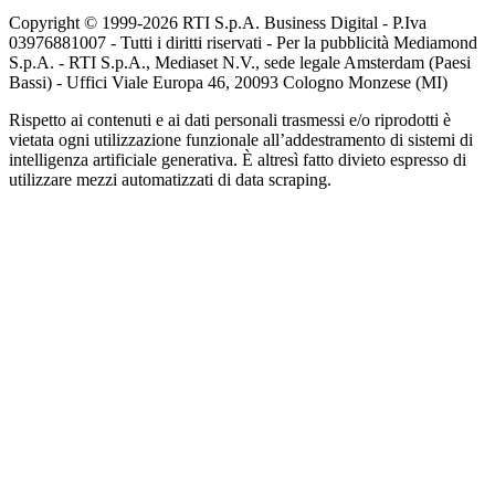
Copyright © 1999-
2026
RTI S.p.A. Business Digital - P.Iva
03976881007 - Tutti i diritti riservati - Per la pubblicità Mediamond
S.p.A. - RTI S.p.A., Mediaset N.V., sede legale Amsterdam (Paesi
Bassi) - Uffici Viale Europa 46, 20093 Cologno Monzese (MI)
Rispetto ai contenuti e ai dati personali trasmessi e/o riprodotti è
vietata ogni utilizzazione funzionale all’addestramento di sistemi di
intelligenza artificiale generativa. È altresì fatto divieto espresso di
utilizzare mezzi automatizzati di data scraping.