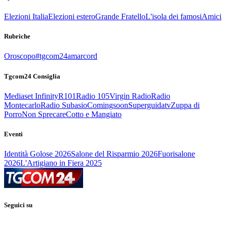
Elezioni Italia
Elezioni estero
Grande Fratello
L'isola dei famosi
Amici
Rubriche
Oroscopo
#tgcom24amarcord
Tgcom24 Consiglia
Mediaset Infinity
R101
Radio 105
Virgin Radio
Radio
Montecarlo
Radio Subasio
Comingsoon
Superguidatv
Zuppa di
Porro
Non Sprecare
Cotto e Mangiato
Eventi
Identità Golose 2026
Salone del Risparmio 2026
Fuorisalone
2026
L'Artigiano in Fiera 2025
Seguici su