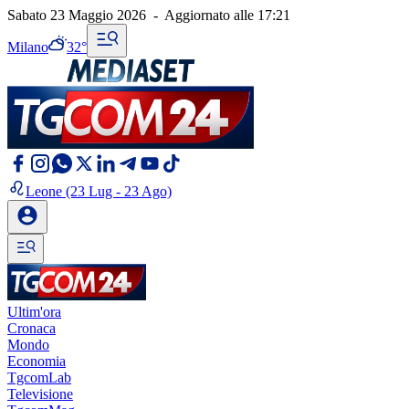
Sabato 23 Maggio 2026
-
Aggiornato alle
17:21
Milano
32°
Leone
(23 Lug - 23 Ago)
Ultim'ora
Cronaca
Mondo
Economia
TgcomLab
Televisione