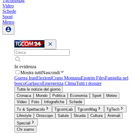
TgcomMag
Video
Schede
Sport
Meteo
In evidenza
Mostra tutti
Nascondi
Guerra Iran
Elezioni
Crans Montana
Epstein Files
Famiglia nel
bosco
Garlasco
Emergenza Clima
Tutti i dossier
Tutte le notizie del giorno
Cronaca
Mondo
Politica
Economia
Sport
Meteo
Video
Foto
Infografiche
Schede
Tv & Spettacolo
TgcomLab
TgcomMag
TgTech
Lifestyle
Oroscopo
Salute
Skuola
Cultura
Animali
Speciali
Chi siamo