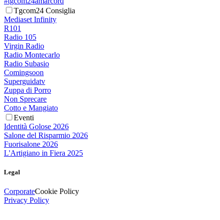
#tgcom24amarcord
Tgcom24 Consiglia
Mediaset Infinity
R101
Radio 105
Virgin Radio
Radio Montecarlo
Radio Subasio
Comingsoon
Superguidatv
Zuppa di Porro
Non Sprecare
Cotto e Mangiato
Eventi
Identità Golose 2026
Salone del Risparmio 2026
Fuorisalone 2026
L'Artigiano in Fiera 2025
Legal
Corporate
Cookie Policy
Privacy Policy