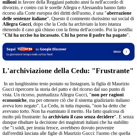
milioni
in favore della Reggiani pattuito anni fa nell'accordo di
divorzio, e contro cui le sorelle Allegra e Alessandra hanno fatto
ricorso alla Corte europea dei diritti dell'uomo, è una "
aberrazione
delle sentenze italiane
". Questo il commento durissimo sui social di
Allegra Gucci
, dopo che la Cedu ha archiviato la loro istanza
ritenendo il caso già chiuso con la firma dell'accordo. Poi la postilla:
"
Chi ha ucciso ha incassato. Chi ha perso il padre ha pagato
".
L'archiviazione della Cedu: "Frustrante"
In un lunghissimo testo postato su Instagram, la figlia di Maurizio
Gucci ripercorre la storia del patto e del ricorso dal suo punto di
vista. Un ricorso, puntualizza Allegra Gucci, "
non per ragioni
economiche
, ma per ottenere ciò che il sistema giudiziario italiano
aveva loro negato". La Cedu, in tutta risposta, "non ha detto che
avevano torto. Non ha esaminato il merito. Ha fatto qualcosa di
molto più frustrante: ha
archiviato il caso senza decidere
". E senza
dunque ribaltare la decisione dei magistrati italiani che ha stabilito
che "i soldi, per ironia feroce, avrebbero dovuto provenire
dall'eredità lasciata alle figlie di Maurizio Gucci: l'uomo che quella