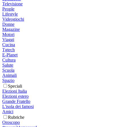
Televisione
People
Lifestyle
Videogiochi
Donne
Magazine
Motori
Viaggi
Cucina
Tgtech
E-Planet
Cultura
Salute
Scuola
Animali
Spazio
Speciali
Elezioni Italia
Elezioni estero
Grande Fratello
L'isola dei famosi
Amici
Rubriche
Oroscopo