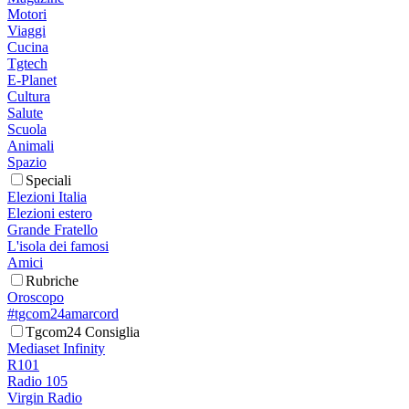
Motori
Viaggi
Cucina
Tgtech
E-Planet
Cultura
Salute
Scuola
Animali
Spazio
Speciali
Elezioni Italia
Elezioni estero
Grande Fratello
L'isola dei famosi
Amici
Rubriche
Oroscopo
#tgcom24amarcord
Tgcom24 Consiglia
Mediaset Infinity
R101
Radio 105
Virgin Radio