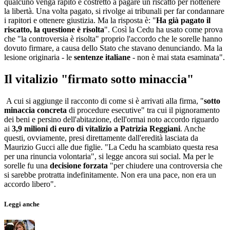
qualcuno venga rapito e costretto a pagare un riscatto per riottenere
la libertà. Una volta pagato, si rivolge ai tribunali per far condannare
i rapitori e ottenere giustizia. Ma la risposta è: "
Ha già pagato il
riscatto, la questione è risolta
". Così la Cedu ha usato come prova
che "la controversia è risolta" proprio l'accordo che le sorelle hanno
dovuto firmare, a causa dello Stato che stavano denunciando. Ma la
lesione originaria - le
sentenze italiane
- non è mai stata esaminata".
Il vitalizio "firmato sotto minaccia"
A cui si aggiunge il racconto di come si è arrivati alla firma, "
sotto
minaccia concreta
di procedure esecutive" tra cui il pignoramento
dei beni e persino dell'abitazione, dell'ormai noto accordo riguardo
ai
3,9 milioni di euro di vitalizio a Patrizia Reggiani
. Anche
questi, ovviamente, presi direttamente dall'eredità lasciata da
Maurizio Gucci alle due figlie. "La Cedu ha scambiato questa resa
per una rinuncia volontaria", si legge ancora sui social. Ma per le
sorelle fu una
decisione forzata
"per chiudere una controversia che
si sarebbe protratta indefinitamente. Non era una pace, non era un
accordo libero".
Leggi anche