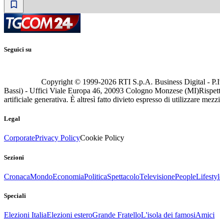
Seguici su
Copyright © 1999-
2026
RTI S.p.A. Business Digital - P.I
Bassi) - Uffici Viale Europa 46, 20093 Cologno Monzese (MI)
Rispett
artificiale generativa. È altresì fatto divieto espresso di utilizzare mez
Legal
Corporate
Privacy Policy
Cookie Policy
Sezioni
Cronaca
Mondo
Economia
Politica
Spettacolo
Televisione
People
Lifestyl
Speciali
Elezioni Italia
Elezioni estero
Grande Fratello
L'isola dei famosi
Amici