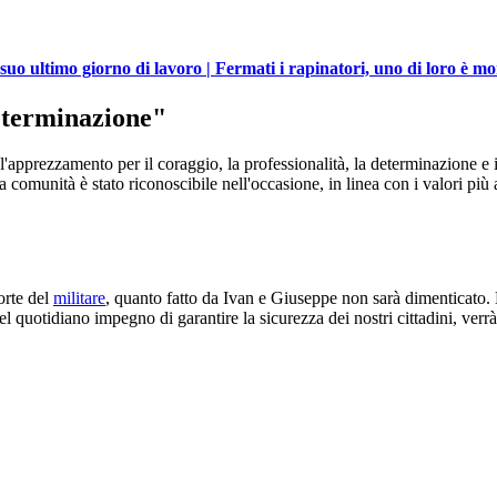
 suo ultimo giorno di lavoro | Fermati i rapinatori, uno di loro è mo
determinazione"
apprezzamento per il coraggio, la professionalità, la determinazione e il
la comunità è stato riconoscibile nell'occasione, in linea con i valori pi
orte del
militare
, quanto fatto da Ivan e Giuseppe non sarà dimenticato. 
l quotidiano impegno di garantire la sicurezza dei nostri cittadini, verr