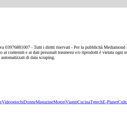
va 03976881007 - Tutti i diritti riservati - Per la pubblicità Mediamon
o ai contenuti e ai dati personali trasmessi e/o riprodotti è vietata ogni 
zi automatizzati di data scraping.
e
Videogiochi
Donne
Magazine
Motori
Viaggi
Cucina
Tgtech
E-Planet
Cult