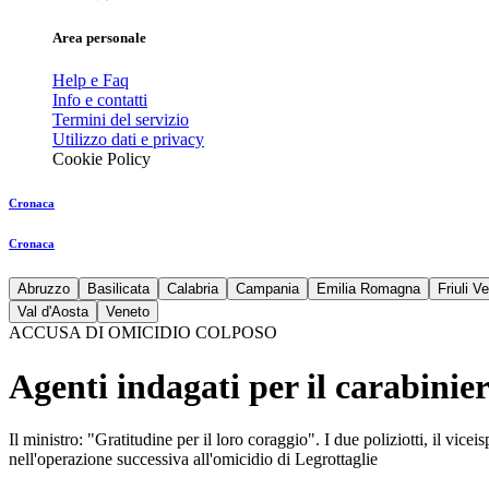
Area personale
Help e Faq
Info e contatti
Termini del servizio
Utilizzo dati e privacy
Cookie Policy
Cronaca
Cronaca
Abruzzo
Basilicata
Calabria
Campania
Emilia Romagna
Friuli V
Val d'Aosta
Veneto
ACCUSA DI OMICIDIO COLPOSO
Agenti indagati per il carabinie
Il ministro: "Gratitudine per il loro coraggio". I due poliziotti, il vi
nell'operazione successiva all'omicidio di Legrottaglie