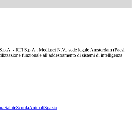
d S.p.A. - RTI S.p.A., Mediaset N.V., sede legale Amsterdam (Paesi
utilizzazione funzionale all’addestramento di sistemi di intelligenza
ura
Salute
Scuola
Animali
Spazio