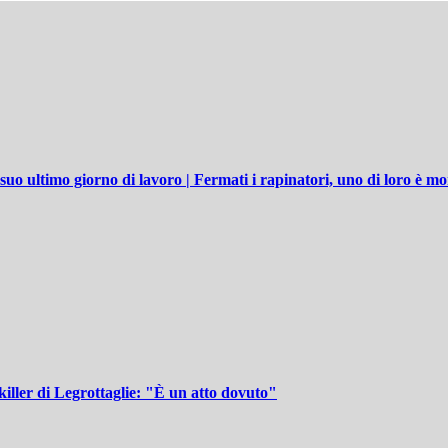
 suo ultimo giorno di lavoro | Fermati i rapinatori, uno di loro è mo
 killer di Legrottaglie: "È un atto dovuto"