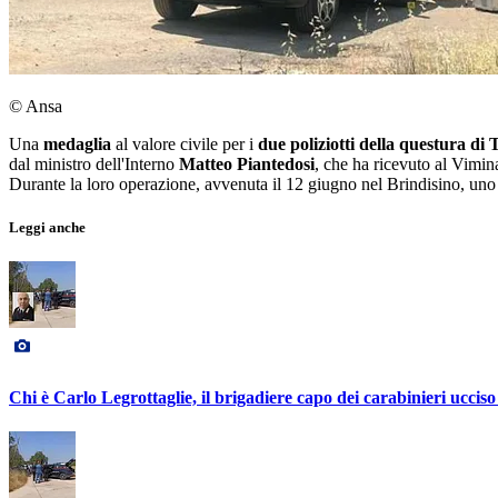
© Ansa
Una
medaglia
al valore civile per i
due poliziotti della questura di
dal ministro dell'Interno
Matteo Piantedosi
, che ha ricevuto al Vimina
Durante la loro operazione, avvenuta il 12 giugno nel Brindisino, uno de
Leggi anche
Chi è Carlo Legrottaglie, il brigadiere capo dei carabinieri ucci