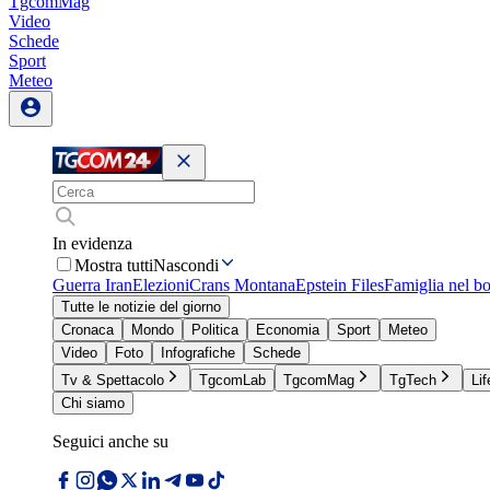
TgcomMag
Video
Schede
Sport
Meteo
In evidenza
Mostra tutti
Nascondi
Guerra Iran
Elezioni
Crans Montana
Epstein Files
Famiglia nel b
Tutte le notizie del giorno
Cronaca
Mondo
Politica
Economia
Sport
Meteo
Video
Foto
Infografiche
Schede
Tv & Spettacolo
TgcomLab
TgcomMag
TgTech
Lif
Chi siamo
Seguici anche su