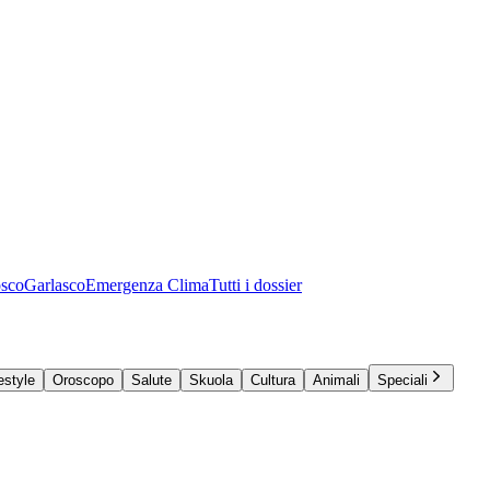
osco
Garlasco
Emergenza Clima
Tutti i dossier
estyle
Oroscopo
Salute
Skuola
Cultura
Animali
Speciali