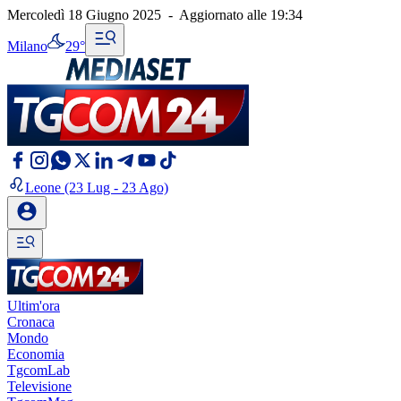
Mercoledì 18 Giugno 2025
-
Aggiornato alle
19:34
Milano
29°
Leone
(23 Lug - 23 Ago)
Ultim'ora
Cronaca
Mondo
Economia
TgcomLab
Televisione