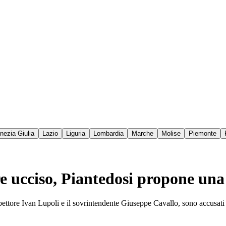
enezia Giulia
Lazio
Liguria
Lombardia
Marche
Molise
Piemonte
re ucciso, Piantedosi propone una 
ceispettore Ivan Lupoli e il sovrintendente Giuseppe Cavallo, sono accusa