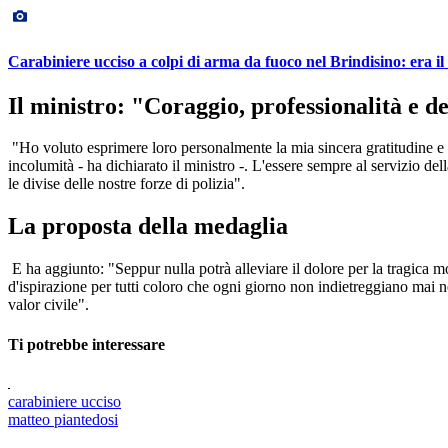
Carabiniere ucciso a colpi di arma da fuoco nel Brindisino: era il
Il ministro: "Coraggio, professionalità e 
"Ho voluto esprimere loro personalmente la mia sincera gratitudine e l'
incolumità - ha dichiarato il ministro -. L'essere sempre al servizio del
le divise delle nostre forze di polizia".
La proposta della medaglia
E ha aggiunto: "Seppur nulla potrà alleviare il dolore per la tragica m
d'ispirazione per tutti coloro che ogni giorno non indietreggiano mai ne
valor civile".
Ti potrebbe interessare
carabiniere ucciso
matteo piantedosi