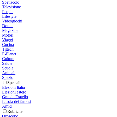
Spettacolo
Televisione
People
Lifestyle
Videogiochi
Donne
Magazine
Motori
Viaggi
Cucina
Tgtech
E-Planet
Cultura
Salute
Scuola
Animali
Spazio
Speciali
Elezioni Italia
Elezioni estero
Grande Fratello
L'isola dei famosi
Amici
Rubriche
Oroscopo