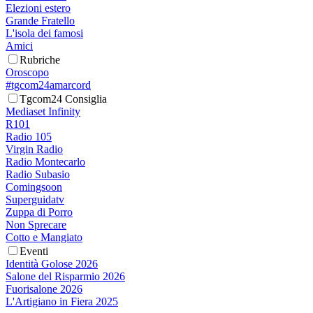
Elezioni estero
Grande Fratello
L'isola dei famosi
Amici
Rubriche
Oroscopo
#tgcom24amarcord
Tgcom24 Consiglia
Mediaset Infinity
R101
Radio 105
Virgin Radio
Radio Montecarlo
Radio Subasio
Comingsoon
Superguidatv
Zuppa di Porro
Non Sprecare
Cotto e Mangiato
Eventi
Identità Golose 2026
Salone del Risparmio 2026
Fuorisalone 2026
L'Artigiano in Fiera 2025