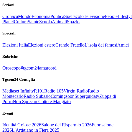
Sezioni
Cronaca
Mondo
Economia
Politica
Spettacolo
Televisione
People
Lifestyl
Planet
Cultura
Salute
Scuola
Animali
Spazio
Speciali
Elezioni Italia
Elezioni estero
Grande Fratello
L'isola dei famosi
Amici
Rubriche
Oroscopo
#tgcom24amarcord
Tgcom24 Consiglia
Mediaset Infinity
R101
Radio 105
Virgin Radio
Radio
Montecarlo
Radio Subasio
Comingsoon
Superguidatv
Zuppa di
Porro
Non Sprecare
Cotto e Mangiato
Eventi
Identità Golose 2026
Salone del Risparmio 2026
Fuorisalone
2026
L'Artigiano in Fiera 2025