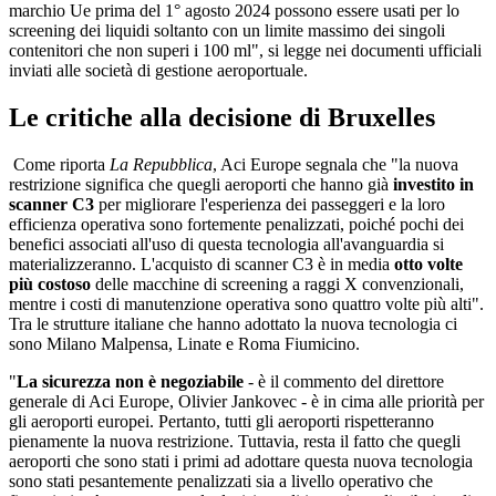
marchio Ue prima del 1° agosto 2024 possono essere usati per lo
screening dei liquidi soltanto con un limite massimo dei singoli
contenitori che non superi i 100 ml", si legge nei documenti ufficiali
inviati alle società di gestione aeroportuale.
Le critiche alla decisione di Bruxelles
Come riporta
La Repubblica
, Aci Europe segnala che "la nuova
restrizione significa che quegli aeroporti che hanno già
investito in
scanner C3
per migliorare l'esperienza dei passeggeri e la loro
efficienza operativa sono fortemente penalizzati, poiché pochi dei
benefici associati all'uso di questa tecnologia all'avanguardia si
materializzeranno. L'acquisto di scanner C3 è in media
otto volte
più costoso
delle macchine di screening a raggi X convenzionali,
mentre i costi di manutenzione operativa sono quattro volte più alti".
Tra le strutture italiane che hanno adottato la nuova tecnologia ci
sono Milano Malpensa, Linate e Roma Fiumicino.
"
La sicurezza non è negoziabile
- è il commento del direttore
generale di Aci Europe, Olivier Jankovec - è in cima alle priorità per
gli aeroporti europei. Pertanto, tutti gli aeroporti rispetteranno
pienamente la nuova restrizione. Tuttavia, resta il fatto che quegli
aeroporti che sono stati i primi ad adottare questa nuova tecnologia
sono stati pesantemente penalizzati sia a livello operativo che