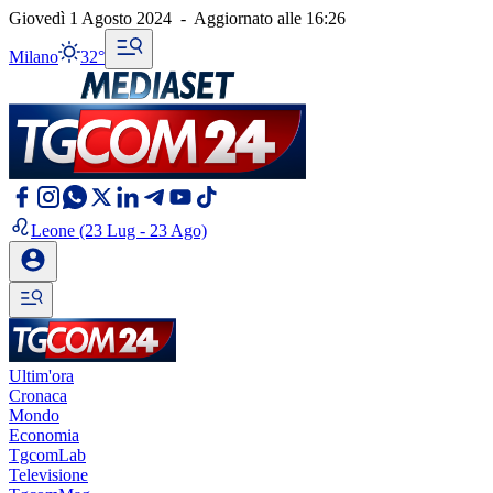
Giovedì 1 Agosto 2024
-
Aggiornato alle
16:26
Milano
32°
Leone
(23 Lug - 23 Ago)
Ultim'ora
Cronaca
Mondo
Economia
TgcomLab
Televisione