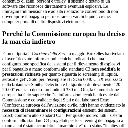
contenuto di zaini, borsoni e trolley, il sistema è dotato di un
software che riconosce direttamente eventuali esplosivi. Le
immagini tridimensionali e ad alta risoluzione consentono di non
dover aprire il bagaglio per mostrare ai varchi liquidi, creme,
computer portatili o altri dispositivi elettronici.
Perché la Commissione europea ha deciso
la marcia indietro
Come riporta il
Corriere della Sera
, a maggio Bruxelles ha rivelato
di aver "ricevuto informazioni tecniche indicanti che una
configurazione specifica dei sistemi per il rilevamento di esplosivi
per il bagaglio a mano conformi allo standard C3
non soddisfa le
prestazioni richieste
per quanto riguarda lo screening di liquidi,
aerosol e gel". Solo per l’esemplare Hi-Scan 6040 CTiX realizzato
dalla britannica Smiths Detection e l’algoritmo di rilevamento "20-
50-00" era stato deciso un limite di 330 ml. Ora, la Commissione
europea ha fatto sapere che "le informazioni tecniche ricevute dalla
Commissione e convalidate dagli Stati e dai laboratori Ecac
(Conferenza europea dell’aviazione civile, ndr) hanno evidenziato la
necessità di riesaminare le configurazioni
esistenti dei sistemi
Edscb conformi allo standard C3". Per questo motivo tutti i sistemi
conformi allo standard C3 progettati per lo screening del bagaglio a
mano a cui è stato accordato il "marchio Ue" o lo status "in attesa di