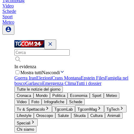
TgcomMag
Video
Schede
Sport
Meteo
In evidenza
Mostra tutti
Nascondi
Guerra Iran
Elezioni
Crans Montana
Epstein Files
Famiglia nel
bosco
Garlasco
Emergenza Clima
Tutti i dossier
Tutte le notizie del giorno
Cronaca
Mondo
Politica
Economia
Sport
Meteo
Video
Foto
Infografiche
Schede
Tv & Spettacolo
TgcomLab
TgcomMag
TgTech
Lifestyle
Oroscopo
Salute
Skuola
Cultura
Animali
Speciali
Chi siamo