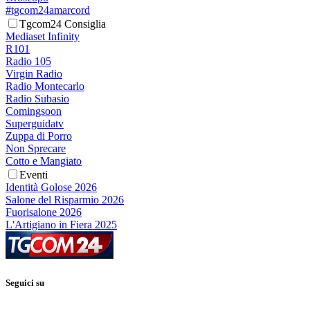
#tgcom24amarcord
Tgcom24 Consiglia
Mediaset Infinity
R101
Radio 105
Virgin Radio
Radio Montecarlo
Radio Subasio
Comingsoon
Superguidatv
Zuppa di Porro
Non Sprecare
Cotto e Mangiato
Eventi
Identità Golose 2026
Salone del Risparmio 2026
Fuorisalone 2026
L'Artigiano in Fiera 2025
Seguici su