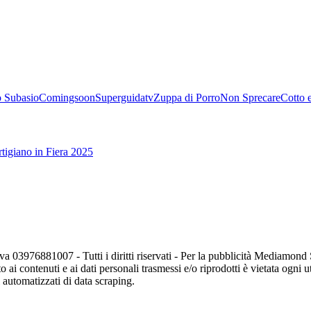
 Subasio
Comingsoon
Superguidatv
Zuppa di Porro
Non Sprecare
Cotto 
tigiano in Fiera 2025
va 03976881007 - Tutti i diritti riservati - Per la pubblicità Mediamon
o ai contenuti e ai dati personali trasmessi e/o riprodotti è vietata ogni 
zi automatizzati di data scraping.