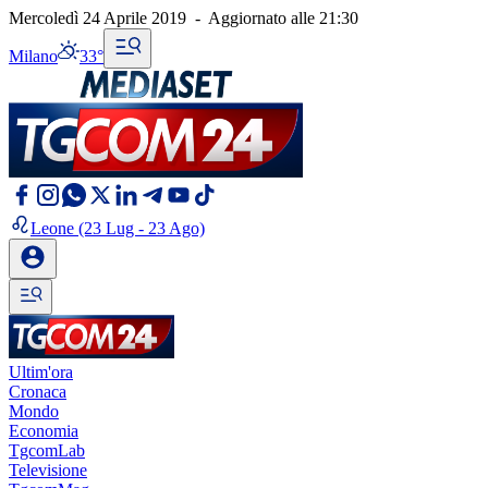
Mercoledì 24 Aprile 2019
-
Aggiornato alle
21:30
Milano
33°
Leone
(23 Lug - 23 Ago)
Ultim'ora
Cronaca
Mondo
Economia
TgcomLab
Televisione