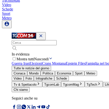
TgcomMag
Video
Schede
Sport
Meteo
In evidenza
Mostra tutti
Nascondi
Guerra Iran
Elezioni
Crans Montana
Epstein Files
Famiglia nel b
Tutte le notizie del giorno
Cronaca
Mondo
Politica
Economia
Sport
Meteo
Video
Foto
Infografiche
Schede
Tv & Spettacolo
TgcomLab
TgcomMag
TgTech
Lif
Chi siamo
Seguici anche su