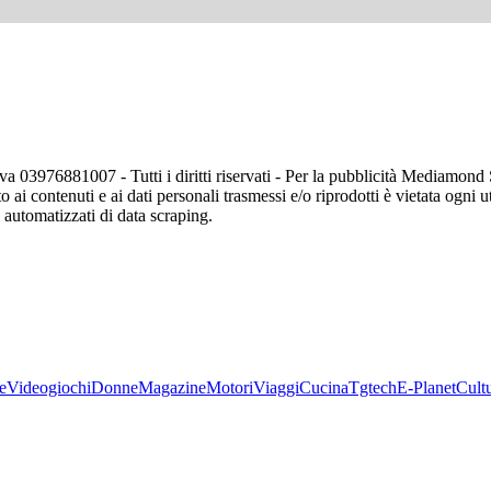
va 03976881007 - Tutti i diritti riservati - Per la pubblicità Mediamon
o ai contenuti e ai dati personali trasmessi e/o riprodotti è vietata ogni 
zi automatizzati di data scraping.
e
Videogiochi
Donne
Magazine
Motori
Viaggi
Cucina
Tgtech
E-Planet
Cult