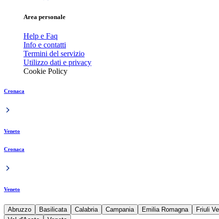
Area personale
Help e Faq
Info e contatti
Termini del servizio
Utilizzo dati e privacy
Cookie Policy
Cronaca
Veneto
Cronaca
Veneto
Abruzzo
Basilicata
Calabria
Campania
Emilia Romagna
Friuli V