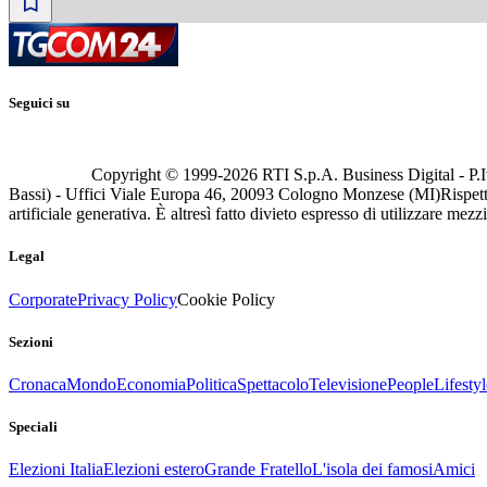
Seguici su
Copyright © 1999-
2026
RTI S.p.A. Business Digital - P.I
Bassi) - Uffici Viale Europa 46, 20093 Cologno Monzese (MI)
Rispett
artificiale generativa. È altresì fatto divieto espresso di utilizzare mez
Legal
Corporate
Privacy Policy
Cookie Policy
Sezioni
Cronaca
Mondo
Economia
Politica
Spettacolo
Televisione
People
Lifestyl
Speciali
Elezioni Italia
Elezioni estero
Grande Fratello
L'isola dei famosi
Amici