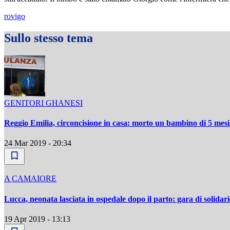
rovigo
Sullo stesso tema
GENITORI GHANESI
Reggio Emilia, circoncisione in casa: morto un bambino di 5 mesi |
24 Mar 2019 - 20:34
A CAMAIORE
Lucca, neonata lasciata in ospedale dopo il parto: gara di solidar
19 Apr 2019 - 13:13