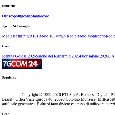
Rubriche
Oroscopo
#tgcom24amarcord
Tgcom24 Consiglia
Mediaset Infinity
R101
Radio 105
Virgin Radio
Radio Montecarlo
Radio
Eventi
Identità Golose 2026
Salone del Risparmio 2026
Fuorisalone 2026
L'Ar
Seguici su
Copyright © 1999-
2026
RTI S.p.A. Business Digital - P.I
Bassi) - Uffici Viale Europa 46, 20093 Cologno Monzese (MI)
Rispett
artificiale generativa. È altresì fatto divieto espresso di utilizzare mez
Legal