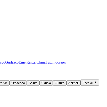
osco
Garlasco
Emergenza Clima
Tutti i dossier
estyle
Oroscopo
Salute
Skuola
Cultura
Animali
Speciali