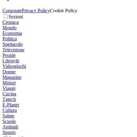
Corporate
Privacy Policy
Cookie Policy
Sezioni
Cronaca
Mondo
Economia
Politica
Spettacolo
Televisione
People
Lifestyle
Videogiochi
Donne
Magazine
Motori
Viaggi
Cucina
Tgtech
E-Planet
Cultura
Salute
Scuola
Animali
Spazio