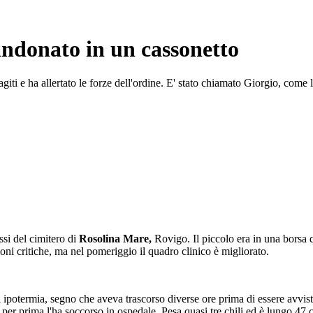
andonato in un cassonetto
agiti e ha allertato le forze dell'ordine. E' stato chiamato Giorgio, come 
ssi del cimitero di
Rosolina Mare,
Rovigo. Il piccolo era in una borsa q
oni critiche, ma nel pomeriggio il quadro clinico è migliorato.
 ipotermia, segno che aveva trascorso diverse ore prima di essere avvista
per prima l'ha soccorso in ospedale. Pesa quasi tre chili ed è lungo 47 c