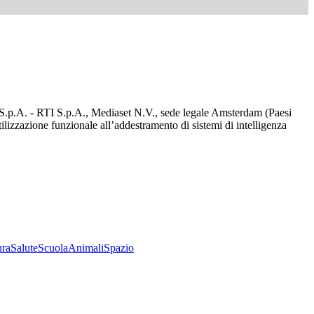
d S.p.A. - RTI S.p.A., Mediaset N.V., sede legale Amsterdam (Paesi
utilizzazione funzionale all’addestramento di sistemi di intelligenza
ura
Salute
Scuola
Animali
Spazio