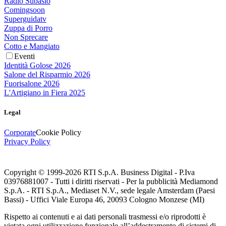
Radio Subasio
Comingsoon
Superguidatv
Zuppa di Porro
Non Sprecare
Cotto e Mangiato
Eventi
Identità Golose 2026
Salone del Risparmio 2026
Fuorisalone 2026
L'Artigiano in Fiera 2025
Legal
Corporate
Cookie Policy
Privacy Policy
Copyright © 1999-
2026
RTI S.p.A. Business Digital - P.Iva
03976881007 - Tutti i diritti riservati - Per la pubblicità Mediamond
S.p.A. - RTI S.p.A., Mediaset N.V., sede legale Amsterdam (Paesi
Bassi) - Uffici Viale Europa 46, 20093 Cologno Monzese (MI)
Rispetto ai contenuti e ai dati personali trasmessi e/o riprodotti è
vietata ogni utilizzazione funzionale all’addestramento di sistemi di