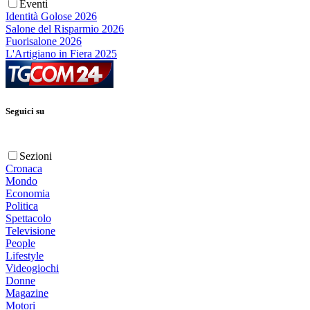
Eventi
Identità Golose 2026
Salone del Risparmio 2026
Fuorisalone 2026
L'Artigiano in Fiera 2025
Seguici su
Sezioni
Cronaca
Mondo
Economia
Politica
Spettacolo
Televisione
People
Lifestyle
Videogiochi
Donne
Magazine
Motori