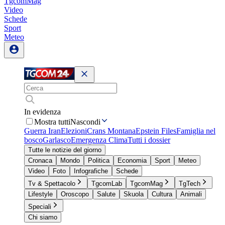
TgcomMag
Video
Schede
Sport
Meteo
In evidenza
Mostra tutti
Nascondi
Guerra Iran
Elezioni
Crans Montana
Epstein Files
Famiglia nel
bosco
Garlasco
Emergenza Clima
Tutti i dossier
Tutte le notizie del giorno
Cronaca
Mondo
Politica
Economia
Sport
Meteo
Video
Foto
Infografiche
Schede
Tv & Spettacolo
TgcomLab
TgcomMag
TgTech
Lifestyle
Oroscopo
Salute
Skuola
Cultura
Animali
Speciali
Chi siamo