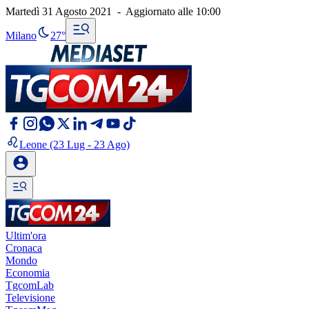
Martedì 31 Agosto 2021
-
Aggiornato alle
10:00
Milano
27°
Leone
(23 Lug - 23 Ago)
Ultim'ora
Cronaca
Mondo
Economia
TgcomLab
Televisione